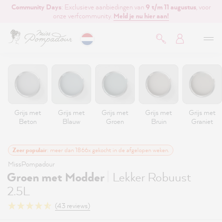
Community Days
: Exclusieve aanbiedingen van
9 t/m 11 augustus
, voor
de hoofdinhoud
onze verfcommunity.
Meld je nu hier aan!
Grijs met
Grijs met
Grijs met
Grijs met
Grijs met
Beton
Blauw
Groen
Bruin
Graniet
Zeer populair
: meer dan 1866x gekocht in de afgelopen weken.
MissPompadour
|
Groen met Modder
Lekker Robuust
2.5L
(43 reviews)