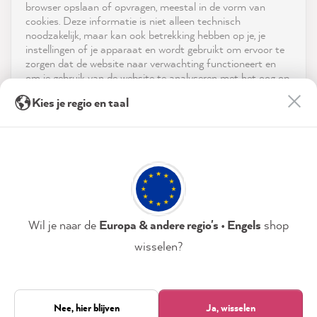
reviews-io
browser opslaan of opvragen, meestal in de vorm van
Service
cookies. Deze informatie is niet alleen technisch
noodzakelijk, maar kan ook betrekking hebben op je, je
instellingen of je apparaat en wordt gebruikt om ervoor te
Neem contact op met
zorgen dat de website naar verwachting functioneert en
om je gebruik van de website te analyseren met het oog op
App downloaden
de optimalisering ervan, en om gepersonaliseerde
Anonym
Kies je regio en taal
advertenties aan te bieden via de diensten die in de
Verified Customer
verklaring inzake gegevensbescherming worden genoemd.
Prijzen
The color cards are great! Fast delivery and a
Twitter
huge selection of great colors:)
Door op "Accepteren & sluiten" te klikken, ga je vrijwillig
Facebook
Sociale media
akkoord (op elk moment herroepbaar) met deze
Helpful
?
Yes
Share
43 seconds ago
gegevensverwerking.
Privacybeleid
Colofon
Instellen
Wil je naar de
Europa & andere regio's • Engels
shop
Anja S
Verified Customer
wisselen?
MissPompadour Grau mit Torf - Der Alles
Accepteren & sluiten
Streichen Lack 1L
It is excellent to work with, covers very well
Alleen noodzakelijk
Nee, hier blijven
Ja, wisselen
21,841
and is exactly the shade I wanted.