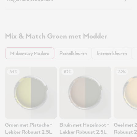
Mix & Match Groen met Modder
Pastelkleuren
Intense kleuren
Midcentury Modern
84%
82%
82%
Groen met Pistache -
Bruin met Hazelnoot -
Geel met 
Lekker Robuust 2.5L
Lekker Robuust 2.5L
Robuust 2