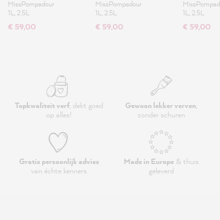
MissPompadour
MissPompadour
MissPompad
1L, 2.5L
1L, 2.5L
1L, 2.5L
€ 59,00
€ 59,00
€ 59,00
Topkwaliteit verf
, dekt goed
Gewoon lekker verven
,
op alles!
zonder schuren
Gratis persoonlijk advies
Made in Europe
& thuis
van échte kenners
geleverd