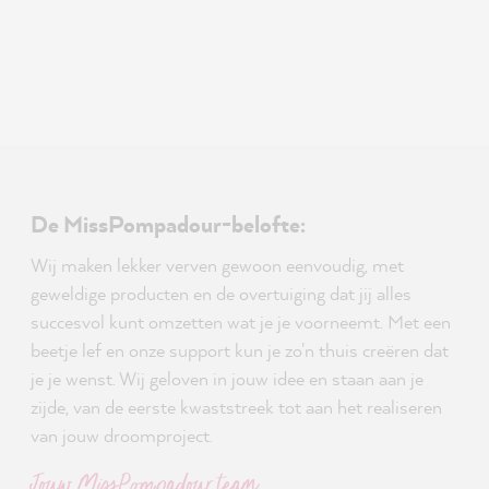
De MissPompadour-belofte:
Wij maken lekker verven gewoon eenvoudig, met
geweldige producten en de overtuiging dat jij alles
succesvol kunt omzetten wat je je voorneemt. Met een
beetje lef en onze support kun je zo'n thuis creëren dat
je je wenst. Wij geloven in jouw idee en staan aan je
zijde, van de eerste kwaststreek tot aan het realiseren
van jouw droomproject.
Jouw MissPompadour team