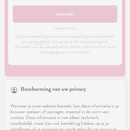
Aanmelden
*
Verplicht veld ·
Door je aanmelding voor onze nieuwsbrief ga je akkoord met
ons
privacybeleid
. Je kunt je op elk moment en gratis
afmelden voor de nieuwsbrief via de link in de e-mail of via de
contactgegevens in ons colofon.
21,899
Reviews
Bescherming van uw privacy
4.9
rating
8,992
reviews
Shop
Wanneer je onze website bezoekt, kan deze informatie in je
reviews-io
browser opslaan of opvragen, meestal in de vorm van
Service
cookies. Deze informatie is niet alleen technisch
noodzakelijk, maar kan ook betrekking hebben op je, je
instellingen of je apparaat en wordt gebruikt om ervoor te