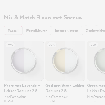
Mix & Match Blauw met Sneeuw
Pastelkleuren
Intense kleuren
Donkere kle
Pastell
79%
77%
75%
Paars met Lavendel -
Geel met Stro - Lekker
Groen met 
Lekker Robuust 2.5L
Robuust 2.5L
Lekker Ro
MissPompadour
MissPompadour
MissPompad
1L, 2.5L
1L, 2.5L
1L, 2.5L