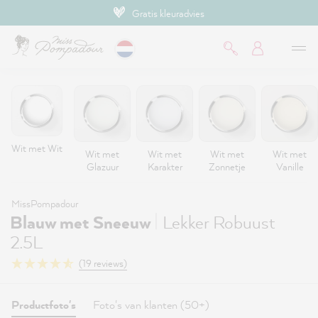
Gratis kleuradvies
de hoofdinhoud
Wit met Wit
Wit met
Wit met
Wit met
Wit met
Glazuur
Karakter
Zonnetje
Vanille
MissPompadour
|
Blauw met Sneeuw
Lekker Robuust
2.5L
(19 reviews)
Productfoto's
Foto's van klanten (50+)