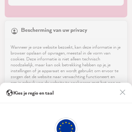
21,831
Reviews
Bescherming van uw privacy
4.9
rating
8,967
reviews
Shop
Wanneer je onze website bezoekt, kan deze informatie in je
reviews-io
browser opslaan of opvragen, meestal in de vorm van
Service
cookies. Deze informatie is niet alleen technisch
noodzakelijk, maar kan ook betrekking hebben op je, je
instellingen of je apparaat en wordt gebruikt om ervoor te
Neem contact op met
zorgen dat de website naar verwachting functioneert en
om je gebruik van de website te analyseren met het oog op
App downloaden
de optimalisering ervan, en om gepersonaliseerde
Anonym
Kies je regio en taal
advertenties aan te bieden via de diensten die in de
Verified Customer
Twitter
verklaring inzake gegevensbescherming worden genoemd.
Prijzen
Super fast delivery
Facebook
Door op "Accepteren & sluiten" te klikken, ga je vrijwillig
Helpful
?
Yes
Share
51 seconds ago
Sociale media
akkoord (op elk moment herroepbaar) met deze
gegevensverwerking.