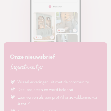
Onze nieuwsbrief
Inspiratie en tips
Wissel ervaringen uit met de community.
Deel projecten en word beloond.
Leer verven als een pro! Al onze vakkennis van
A tot Z.