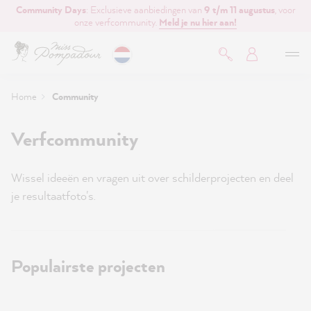
Community Days
: Exclusieve aanbiedingen van
9 t/m 11 augustus
, voor
de hoofdinhoud
onze verfcommunity.
Meld je nu hier aan!
Home
Community
Verfcommunity
Wissel ideeën en vragen uit over schilderprojecten en deel
je resultaatfoto's.
Populairste projecten