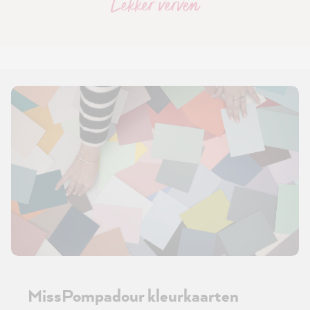
Lekker verven
MissPompadour kleurkaarten