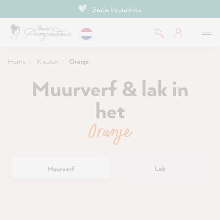
Gratis kleuradvies
de hoofdinhoud
Home
Kleuren
Oranje
Muurverf & lak in
het
Oranje
Lak
Muurverf