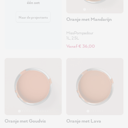
één set
Naar de projectsets
Oranje met Mandarijn
MissPompadour
1L, 2.5L
Vanaf € 36,00
Oranje met Goudvis
Oranje met Lava