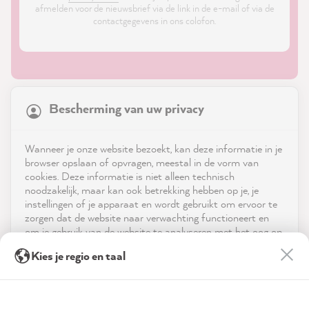
afmelden voor de nieuwsbrief via de link in de e-mail of via de
contactgegevens in ons colofon.
21,928
Reviews
Bescherming van uw privacy
4.9
rating
9,006
reviews
Shop
Wanneer je onze website bezoekt, kan deze informatie in je
reviews-io
browser opslaan of opvragen, meestal in de vorm van
Service
cookies. Deze informatie is niet alleen technisch
noodzakelijk, maar kan ook betrekking hebben op je, je
instellingen of je apparaat en wordt gebruikt om ervoor te
Neem contact op met
zorgen dat de website naar verwachting functioneert en
om je gebruik van de website te analyseren met het oog op
App downloaden
de optimalisering ervan, en om gepersonaliseerde
Michaela S
Kies je regio en taal
advertenties aan te bieden via de diensten die in de
Verified Customer
verklaring inzake gegevensbescherming worden genoemd.
Prijzen
MissPompadour Beige mit Sand - Der Alles
Streichen Lack 1L
Door op "Accepteren & sluiten" te klikken, ga je vrijwillig