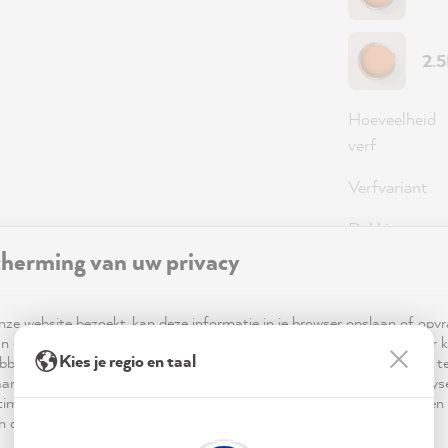
2.
Hoeveelheid
verf
Verfvariant
Dekking
herming van uw privacy
98,0
ze website bezoekt, kan deze informatie in je browser opslaan of opv
n cookies. Deze informatie is niet alleen technisch noodzakelijk, maar 
Prijzen incl
Kies je regio en taal
bben op je, je instellingen of je apparaat en wordt gebruikt om ervoor t
ar verwachting functioneert en om je gebruik van de website te analy
Beschikbaa
imalisering ervan, en om gepersonaliseerde advertenties aan te bieden 
 in de verklaring inzake gegevensbescherming worden genoemd.