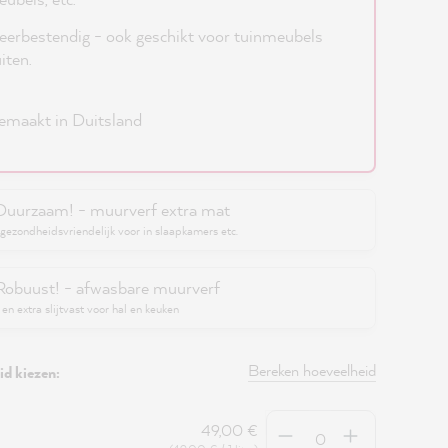
erbestendig - ook geschikt voor tuinmeubels
iten.
maakt in Duitsland
Duurzaam! - muurverf extra mat
gezondheidsvriendelijk voor in slaapkamers etc.
Robuust! - afwasbare muurverf
en extra slijtvast voor hal en keuken
Bereken hoeveelheid
d kiezen:
Hoeveelheid
49,00 €