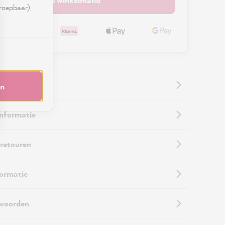
rroepbaar)
en
informatie
 retouren
formatie
twoorden