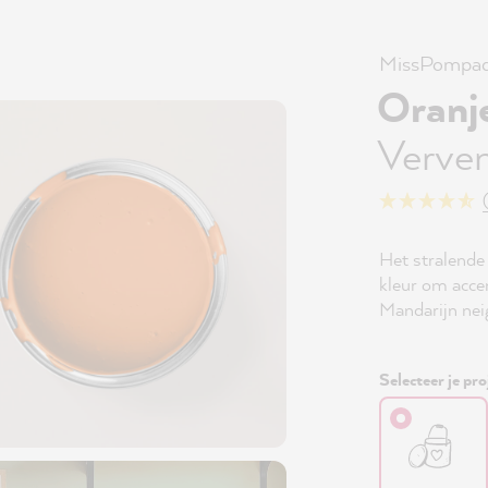
MissPompad
Oranj
Verven
Het stralende
kleur om acce
Mandarijn nei
Selecteer je pro