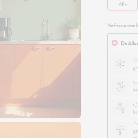
Alle
Verfvarianten k
De Alle
Ro
ge
Sc
zo
Op
b
Ze
ge
me