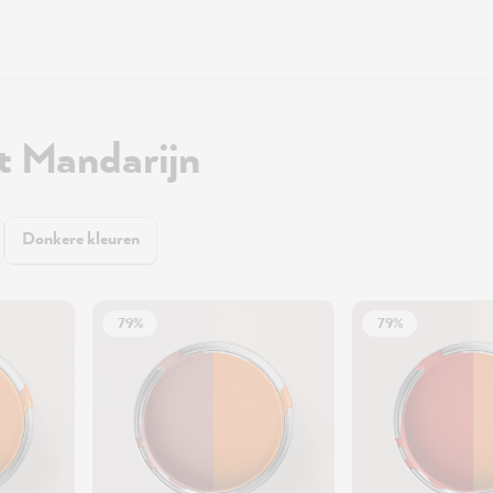
t Mandarijn
Donkere kleuren
79%
79%