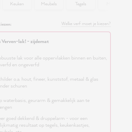
Keuken
Meubels
Tegels
Muren
Welke verf moet je kiezen?
iezen:
s Verven-lak! - zijdemat
buuste lak voor alle oppervlakken binnen en buiten,
verfd en ongeverfd
hilder o.a. hout, fineer, kunststof, metaal & glas
nder schuren
 waterbasis, geurarm & gemakkelijk aan te
rengen
er goed dekkend & druppelarm - voor een
lijkmatig resultaat op tegels, keukenkastjes,
ubels, etc.