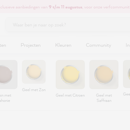
xclusieve aanbiedingen van
9 t/m 11 augustus
, voor onze verfcommunit
ten
Projecten
Kleuren
Community
In
Geel met Zon
Gee
uin met
Geel met Citroen
Geel met
honie
Saffraan