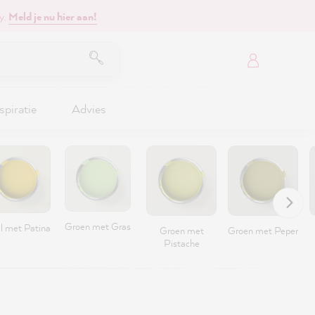
y.
Meld je nu hier aan!
spiratie
Advies
Groen met Gras
l met Patina
Groen met
Groen met Peper
Pistache