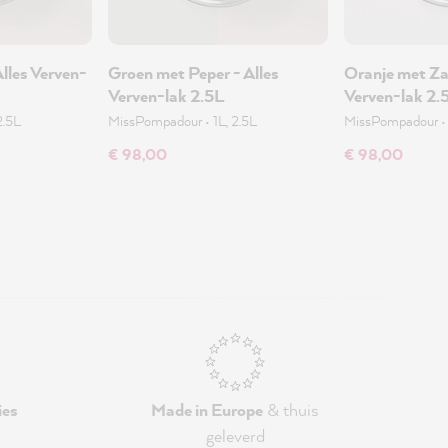
Alles Verven-
Groen met Peper - Alles
Oranje met Za
Verven-lak 2.5L
Verven-lak 2.
2.5L
MissPompadour
•
1L, 2.5L
MissPompadour
€ 98,00
€ 98,00
ies
Made in Europe
& thuis
geleverd