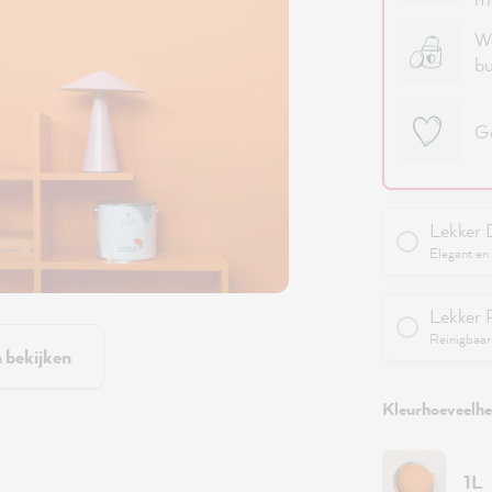
We
bu
Ge
Lekker 
Elegant en 
Lekker 
Reinigbaar 
n bekijken
Kleurhoeveelhei
1L