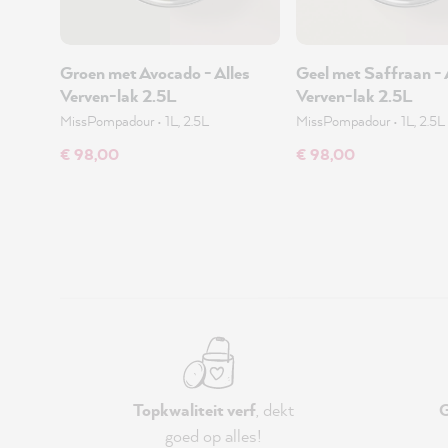
Groen met Avocado - Alles
Geel met Saffraan - 
Verven-lak 2.5L
Verven-lak 2.5L
MissPompadour
•
1L, 2.5L
MissPompadour
•
1L, 2.5L
€ 98,00
€ 98,00
Topkwaliteit verf
, dekt
G
goed op alles!