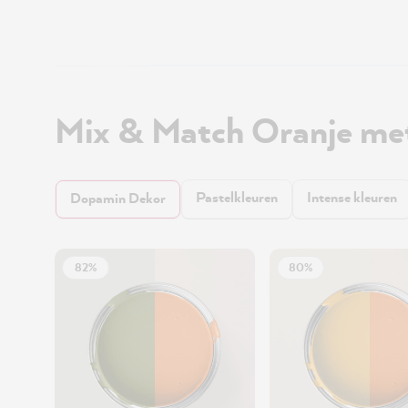
Mix & Match Oranje me
Pastelkleuren
Intense kleuren
Dopamin Dekor
82%
80%