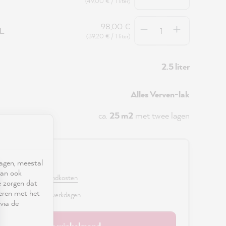
(49,00 € / 1 liter)
Hoeveelheid
98,00 €
5L
(39,20 € / 1 liter)
2.5 liter
Alles Verven-lak
ca.
25 m2
met twee lagen
0 €
ragen, meestal
kan ook
. BTW en excl. verzendkosten
e zorgen dat
seren met het
r, levertijd: 2 - 3 werkdagen
via de
In de winkelmand