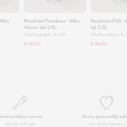
Alles
Rood met Framboos - Alles
Rood met Chili - 
Verven-lak 2.5L
lak 2.5L
MissPompadour
•
1L, 2.5L
MissPompadour
•
1L, 
€ 98,00
€ 98,00
ewoon lekker verven
,
Gratis persoonlijk adv
zonder schuren
van échte kenners