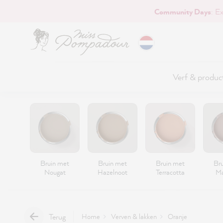
Community Days
: E
naar de hoofdinhoud
Verf & produc
Bruin met
Bruin met
Bruin met
Br
Nougat
Hazelnoot
Terracotta
Ma
Terug
Home
Verven & lakken
Oranje