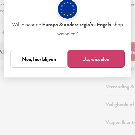
pteren & sluiten" te klikken, ga je vrijwillig akkoord (op elk moment he
evensverwerking.
Wil je naar de
Europa & andere regio's • Engels
shop
eid
Colofon
Instellen
wisselen?
Beschrijving
Alleen noodzakelijk
Accepteren & sluit
Nee, hier blijven
Ja, wisselen
Aanvullende 
Verzending &
Veiligheidsin
Vragen & an