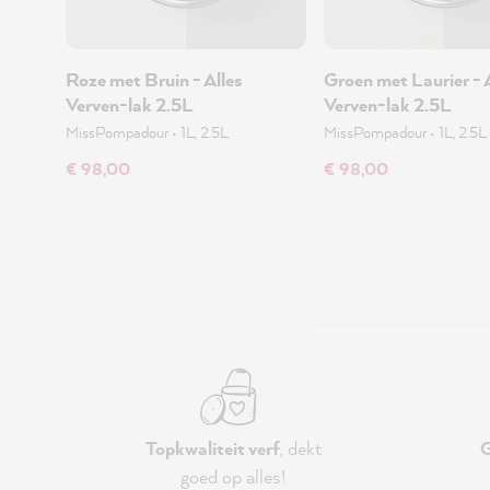
Roze met Bruin - Alles
Groen met Laurier - 
Verven-lak 2.5L
Verven-lak 2.5L
MissPompadour
•
1L, 2.5L
MissPompadour
•
1L, 2.5L
€ 98,00
€ 98,00
Topkwaliteit verf
, dekt
G
goed op alles!