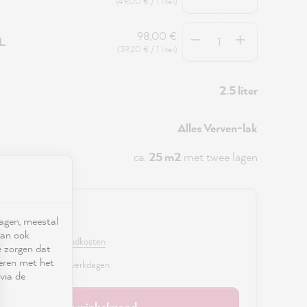
(49,00 € / 1 liter)
Hoeveelheid
98,00 €
5L
(39,20 € / 1 liter)
2.5 liter
Alles Verven-lak
ca.
25 m2
met twee lagen
0 €
ragen, meestal
kan ook
. BTW en excl. verzendkosten
e zorgen dat
seren met het
r, levertijd: 2 - 3 werkdagen
via de
In de winkelmand