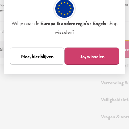
pteren & sluiten" te klikken, ga je vrijwillig akkoord (op elk moment he
evensverwerking.
Wil je naar de
Europa & andere regio's • Engels
shop
eid
Colofon
Instellen
wisselen?
Beschrijving
Alleen noodzakelijk
Accepteren & sluit
Nee, hier blijven
Ja, wisselen
Aanvullende 
Verzending &
Veiligheidsin
Vragen & an