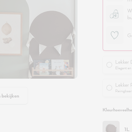
We
bu
Ge
Lekker 
Elegant en 
Lekker 
Reinigbaar 
n bekijken
Kleurhoeveelhei
1L