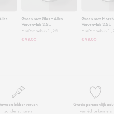
Alles
Groen met Glas - Alles
Groen met Matcha
Verven-lak 2.5L
Verven-lak 2.5L
MissPompadour
•
1L, 2.5L
MissPompadour
•
1L, 
€ 98,00
€ 98,00
ewoon lekker verven
,
Gratis persoonlijk adv
zonder schuren
van échte kenners