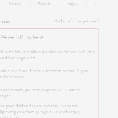
Keuken
Meubels
Tegels
Muren
Welke verf moet je kiezen?
iezen:
s Verven-lak! - zijdemat
buuste lak voor alle oppervlakken binnen en buiten,
verfd en ongeverfd
hilder o.a. hout, fineer, kunststof, metaal & glas
nder schuren
 waterbasis, geurarm & gemakkelijk aan te
rengen
er goed dekkend & druppelarm - voor een
lijkmatig resultaat op tegels, keukenkastjes,
ubels, etc.