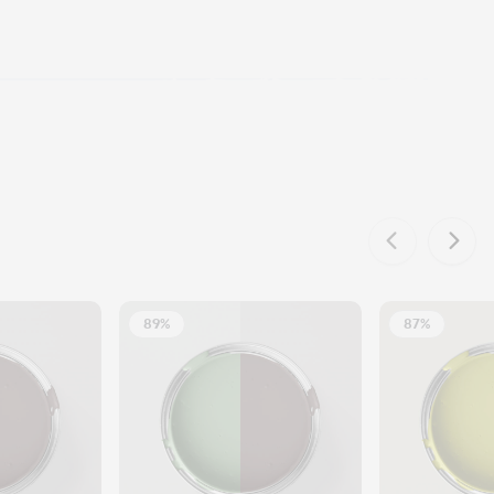
89%
87%