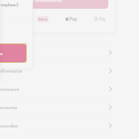
rroepbaar)
en
informatie
 retouren
formatie
twoorden