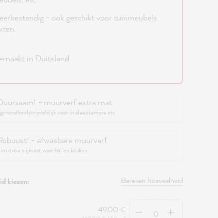
erbestendig - ook geschikt voor tuinmeubels
iten.
maakt in Duitsland
Duurzaam! - muurverf extra mat
gezondheidsvriendelijk voor in slaapkamers etc.
Robuust! - afwasbare muurverf
en extra slijtvast voor hal en keuken
Bereken hoeveelheid
d kiezen:
Hoeveelheid
49,00 €