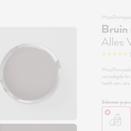
MissPompad
Bruin
Alles 
MissPompadou
verzadigde bru
heeft een iets
Selecteer je pro