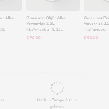
 - Alles
Groen met Olijf - Alles
Groen met Pist
Verven-lak 2.5L
Verven-lak 2.
2.5L
MissPompadour
•
1L, 2.5L
MissPompadour
€ 98,00
€ 98,00
ies
Made in Europe
& thuis
geleverd