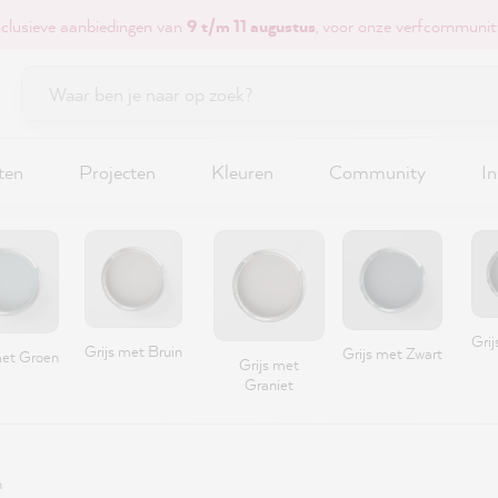
xclusieve aanbiedingen van
9 t/m 11 augustus
, voor onze verfcommunit
ten
Projecten
Kleuren
Community
In
Grij
Grijs met Bruin
Grijs met Zwart
met Groen
Grijs met
Graniet
n