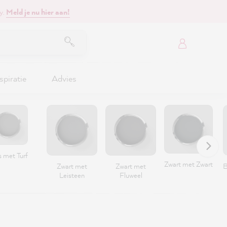
y.
Meld je nu hier aan!
spiratie
Advies
s met Turf
Zwart met Zwart
Zwart met
Zwart met
B
Leisteen
Fluweel