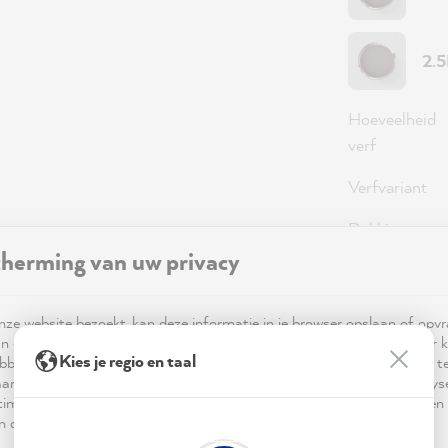
2.
Hoeveelheid
verf
Verfvariant
Dekking
herming van uw privacy
98,0
ze website bezoekt, kan deze informatie in je browser opslaan of opv
n cookies. Deze informatie is niet alleen technisch noodzakelijk, maar 
Prijzen incl
Kies je regio en taal
bben op je, je instellingen of je apparaat en wordt gebruikt om ervoor t
ar verwachting functioneert en om je gebruik van de website te analy
Beschikbaa
imalisering ervan, en om gepersonaliseerde advertenties aan te bieden 
 in de verklaring inzake gegevensbescherming worden genoemd.