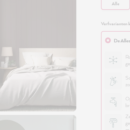
Alle
Verfvarianten k
De Alle
Ro
ge
Sc
zo
Op
b
Ze
ge
me