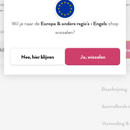
98,0
pteren & sluiten" te klikken, ga je vrijwillig akkoord (op elk moment he
evensverwerking.
Prijzen incl
Beschikbaa
Wil je naar de
Europa & andere regio's • Engels
shop
eid
Colofon
Instellen
wisselen?
Alleen noodzakelijk
Accepteren & sluit
Nee, hier blijven
Ja, wisselen
Beschrijving
Aanvullende 
Verzending &