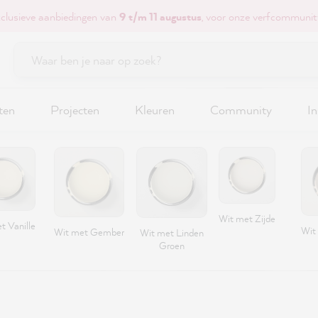
xclusieve aanbiedingen van
9 t/m 11 augustus
, voor onze verfcommunit
ten
Projecten
Kleuren
Community
In
Wit met Zijde
t Vanille
Wit
Wit met Gember
Wit met Linden
Groen