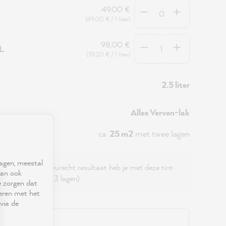
Hoeveelheid
49,00 €
(49,00 € / 1 liter)
Hoeveelheid
98,00 €
5L
(39,20 € / 1 liter)
2.5 liter
Alles Verven-lak
ca.
25 m2
met twee lagen
ragen, meestal
Voor een egaal, kleurecht resultaat heb je met deze tint
kan ook
 nodig (ongeveer 3 lagen).
e zorgen dat
seren met het
via de