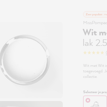
Zeer populair
: m
MissPompad
Wit m
lak 2.
Wit met Wit i
toegevoegd. Je
collectie.
Selecteer je pro