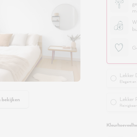
ge
me
We
bu
Ge
Lekker 
Elegant en 
Lekker 
n bekijken
Reinigbaar 
Kleurhoeveelhei