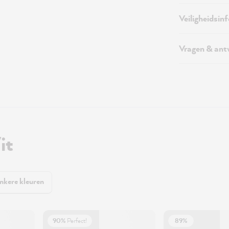
Veiligheidsin
Vragen & an
it
nkere kleuren
90%
Perfect!
89%