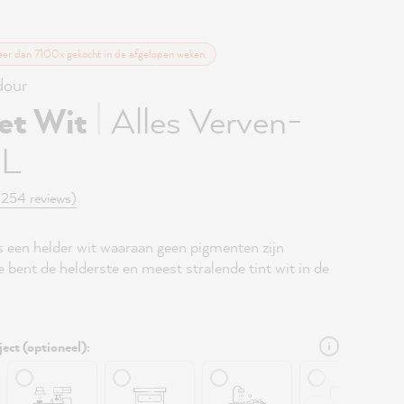
eer dan 7100x gekocht in de afgelopen weken.
our
|
et Wit
Alles Verven-
5L
(254 reviews)
s een helder wit waaraan geen pigmenten zijn
 bent de helderste en meest stralende tint wit in de
ject (optioneel):