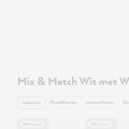
Mix & Match Wit met W
Pastelkleuren
Intense kleuren
Do
Industrial
93%
Perfect!
93%
Perfect!