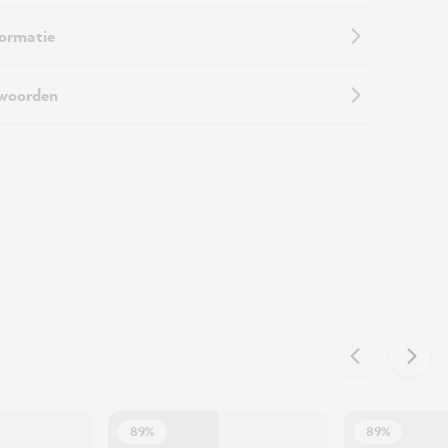
formatie
twoorden
89%
89%