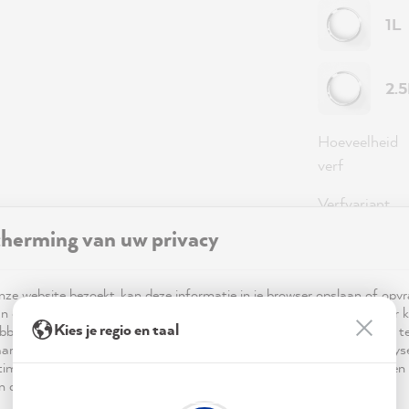
1L
2.
Hoeveelheid
verf
Verfvariant
herming van uw privacy
Dekking
ze website bezoekt, kan deze informatie in je browser opslaan of opv
Opmerking
: 
n cookies. Deze informatie is niet alleen technisch noodzakelijk, maar 
iets meer verf
Kies je regio en taal
bben op je, je instellingen of je apparaat en wordt gebruikt om ervoor t
ar verwachting functioneert en om je gebruik van de website te analy
imalisering ervan, en om gepersonaliseerde advertenties aan te bieden 
 in de verklaring inzake gegevensbescherming worden genoemd.