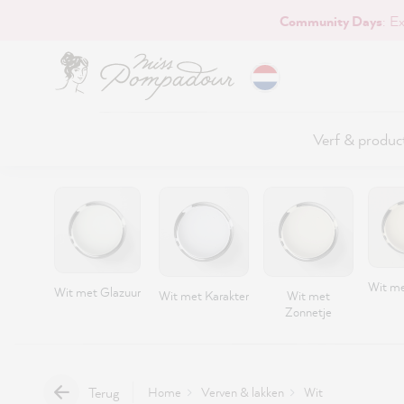
Community Days
: E
naar de hoofdinhoud
Verf & produc
Wit me
Wit met Glazuur
Wit met Karakter
Wit met
Zonnetje
Terug
Home
Verven & lakken
Wit