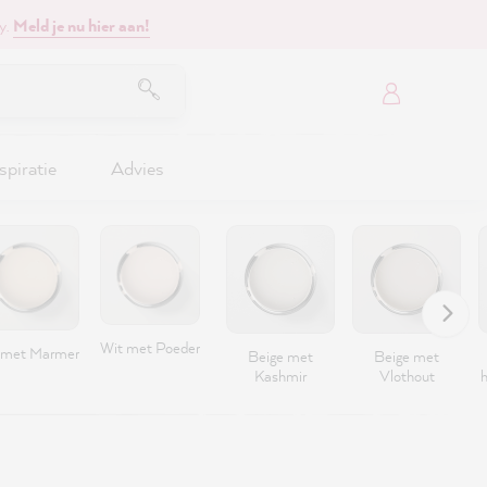
y.
Meld je nu hier aan!
spiratie
Advies
Wit met Poeder
 met Marmer
Beige met
Beige met
Kashmir
Vlothout