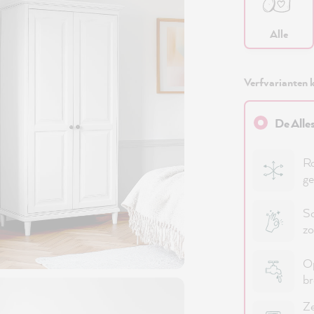
Alle
Verfvarianten k
De Alle
Ro
ge
Sc
zo
Op
b
Ze