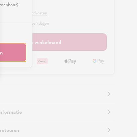
0 €
rroepbaar)
. BTW en excl. verzendkosten
r, levertijd: 2 - 3 werkdagen
In de winkelmand
en
informatie
 retouren