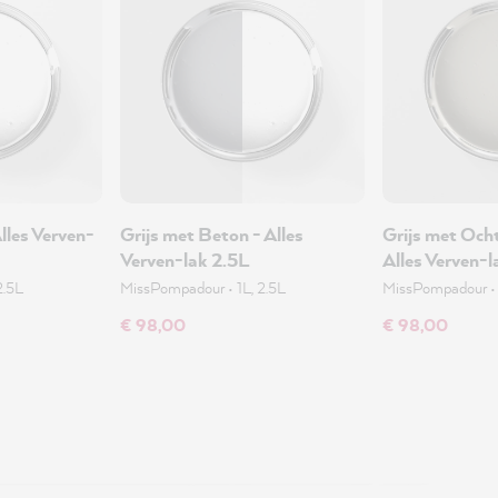
Alles Verven-
Grijs met Beton - Alles
Grijs met Och
Verven-lak 2.5L
Alles Verven-l
2.5L
MissPompadour
•
1L, 2.5L
MissPompadour
€ 98,00
€ 98,00