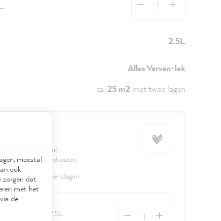
L
2.5L
Alles Verven-lak
ca.
25 m2
met twee lagen
,00
iter
(€ 39,20 / 1 liter)
ragen, meestal
. BTW en excl. verzendkosten
kan ook
r, levertijd: 2 - 3 werkdagen
e zorgen dat
seren met het
via de
Hoeveelheid
lles Verven-lak 2.5L