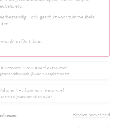
ubels, etc.
erbestendig - ook geschikt voor tuinmeubels
iten.
maakt in Duitsland
Duurzaam! - muurverf extra mat
gezondheidsvriendelijk voor in slaapkamers etc.
Robuust! - afwasbare muurverf
en extra slijtvast voor hal en keuken
Bereken hoeveelheid
d kiezen:
Hoeveelheid