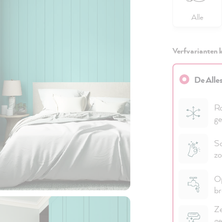
Alle
Verfvarianten k
De Alle
Ro
ge
Sc
zo
Op
b
Ze
ge