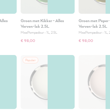
Alles
Groen met Kikker - Alles
Groen met Peper -
Verven-lak 2.5L
Verven-lak 2.5L
MissPompadour
•
1L, 2.5L
MissPompadour
•
1L, 
€ 98,00
€ 98,00
Populair