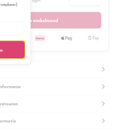
a.
25 m2
met twee lagen
rroepbaar)
In de winkelmand
en
informatie
 retouren
formatie