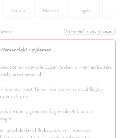
Keuken
Meubels
Tegels
Muren
Welke verf moet je kiezen?
iezen:
s Verven-lak! - zijdemat
buuste lak voor alle oppervlakken binnen en buiten,
verfd en ongeverfd
hilder o.a. hout, fineer, kunststof, metaal & glas
nder schuren
 waterbasis, geurarm & gemakkelijk aan te
rengen
er goed dekkend & druppelarm - voor een
lijkmatig resultaat op tegels, keukenkastjes,