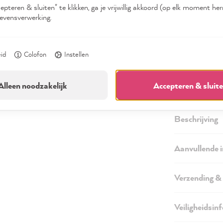
c
pteren & sluiten" te klikken, ga je vrijwillig akkoord (op elk moment he
evensverwerking.
eid
Colofon
Instellen
Alleen noodzakelijk
Accepteren & sluit
Beschrijving
Aanvullende 
Verzending &
Veiligheidsin