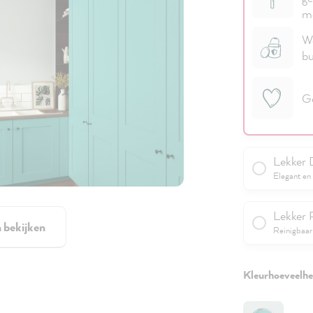
me
We
bu
Ge
Lekker 
Elegant en 
Lekker 
n bekijken
Reinigbaar 
Kleurhoeveelhei