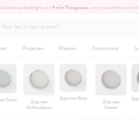
xclusieve aanbiedingen van
9 t/m 11 augustus
, voor onze verfcommunit
ten
Projecten
Kleuren
Community
In
Grijs met Bruin
Grij
met Groen
Grijs met
Grijs met
Ochtenddauw
Graniet