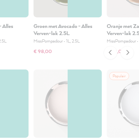
 Alles
Groen met Avocado - Alles
Oranje met Za
Verven-lak 2.5L
Verven-lak 2.
2.5L
MissPompadour
•
1L, 2.5L
MissPompadour
€ 98,00
€ 98,00
Populair