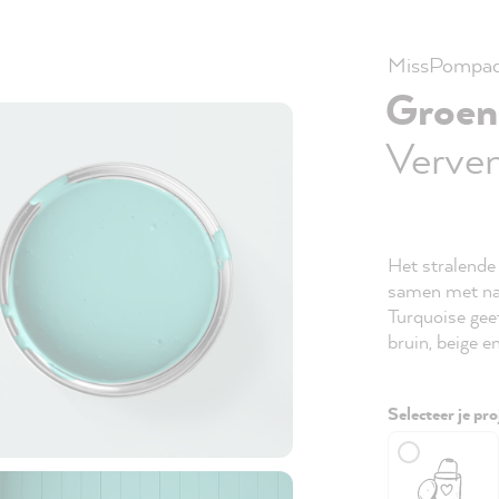
MissPompad
Groen
Verven
Het stralend
samen met na
Turquoise geef
bruin, beige e
Selecteer je pro