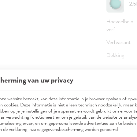
2.5
Hoeveelheid
verf
Verfvariant
Dekking
herming van uw privacy
€ 98
Inhoud:
2.5 l
ze website bezoekt, kan deze informatie in je browser opslaan of opv
Prijzen incl
n cookies. Deze informatie is niet alleen technisch noodzakelijk, maar 
Beschikbaa
bben op je, je instellingen of je apparaat en wordt gebruikt om ervoor t
ar verwachting functioneert en om je gebruik van de website te analy
imalisering ervan, en om gepersonaliseerde advertenties aan te bieden 
 in de verklaring inzake gegevensbescherming worden genoemd.
A