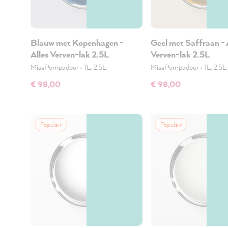
Blauw met Kopenhagen -
Geel met Saffraan - 
Alles Verven-lak 2.5L
Verven-lak 2.5L
MissPompadour
•
1L, 2.5L
MissPompadour
•
1L, 2.5L
€ 98,00
€ 98,00
Populair
Populair