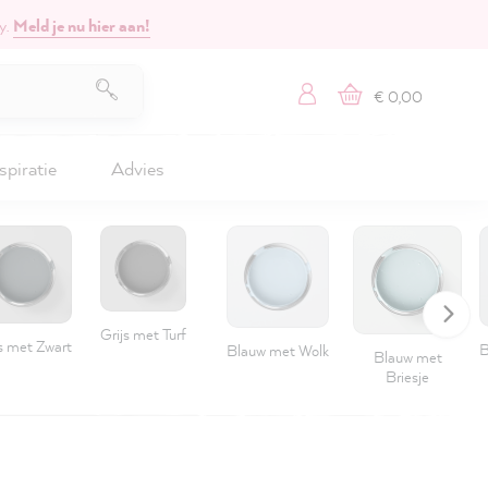
y.
Meld je nu hier aan!
€ 0,00
spiratie
Advies
Grijs met Turf
s met Zwart
B
Blauw met Wolk
Blauw met
Briesje