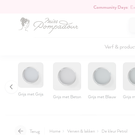
Community Days
: E
naar de hoofdinhoud
Verf & produc
Grijs met Grijs
Grijs met Beton
Grijs met Blauw
Grijs 
Terug
Home
Verven & lakken
De kleur Petrol