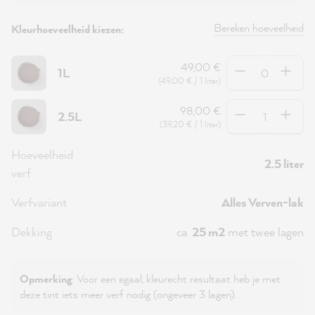
Bereken hoeveelheid
Kleurhoeveelheid kiezen:
Hoeveelheid
49,00 €
1L
(49,00 € / 1 liter)
Hoeveelheid
98,00 €
2.5L
(39,20 € / 1 liter)
Hoeveelheid
2.5 liter
verf
Verfvariant
Alles Verven-lak
Dekking
ca.
25 m2
met twee lagen
Opmerking
: Voor een egaal, kleurecht resultaat heb je met
deze tint iets meer verf nodig (ongeveer 3 lagen).