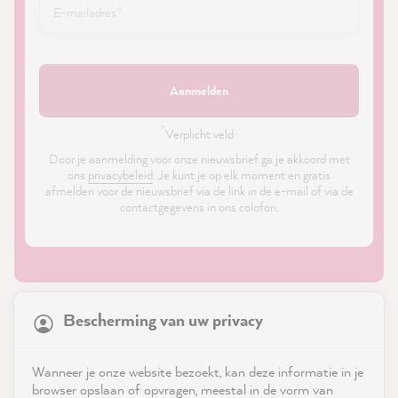
Aanmelden
*
Verplicht veld ·
Door je aanmelding voor onze nieuwsbrief ga je akkoord met
ons
privacybeleid
. Je kunt je op elk moment en gratis
afmelden voor de nieuwsbrief via de link in de e-mail of via de
contactgegevens in ons colofon.
21,847
Reviews
Bescherming van uw privacy
4.9
rating
8,976
reviews
Shop
Wanneer je onze website bezoekt, kan deze informatie in je
reviews-io
browser opslaan of opvragen, meestal in de vorm van