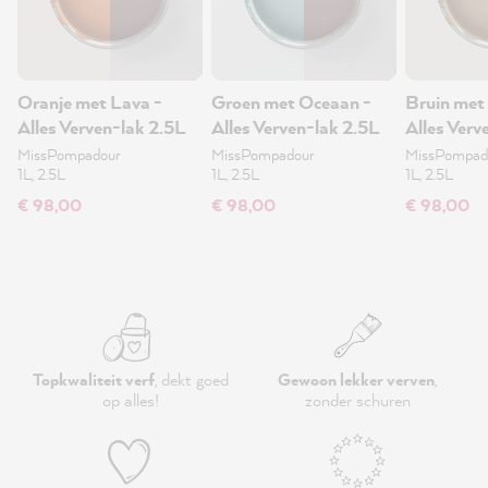
Oranje met Lava -
Groen met Oceaan -
Bruin met
Alles Verven-lak 2.5L
Alles Verven-lak 2.5L
Alles Verv
MissPompadour
MissPompadour
MissPompad
1L, 2.5L
1L, 2.5L
1L, 2.5L
€ 98,00
€ 98,00
€ 98,00
Topkwaliteit verf
, dekt goed
Gewoon lekker verven
,
op alles!
zonder schuren