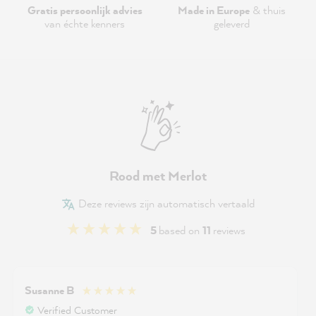
Gratis persoonlijk advies
Made in Europe
& thuis
van échte kenners
geleverd
Rood met Merlot
Deze reviews zijn automatisch vertaald
5
based on
11
reviews
Susanne B
Verified Customer