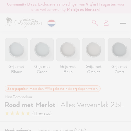
Community Days
: Exclusieve aanbiedingen van
9 t/m 11 augustus
, voor
de hoofdinhoud
onze verfcommunity.
Meld je nu hier aan!
Grijs met
Grijs met
Grijs met
Grijs met
Grijs met
Blauw
Groen
Bruin
Graniet
Zwart
Zeer populair
: meer dan 799x gekocht in de afgelopen weken.
MissPompadour
|
Rood met Merlot
Alles Verven-lak 2.5L
(11 reviews)
Productfoto's
Foto's van klanten (50+)