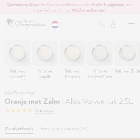
Community Days
: Exclusieve aanbiedingen van
9 t/m 11 augustus
, voor
de hoofdinhoud
onze verfcommunity.
Meld je nu hier aan!
Wit met
Wit met
Wit met
Wit met
Wit met Zijde
Zonnetje
Vanille
Gember
Linden Groen
MissPompadour
|
Oranje met Zalm
Alles Verven-lak 2.5L
(8 reviews)
Productfoto's
Foto's van klanten (43)