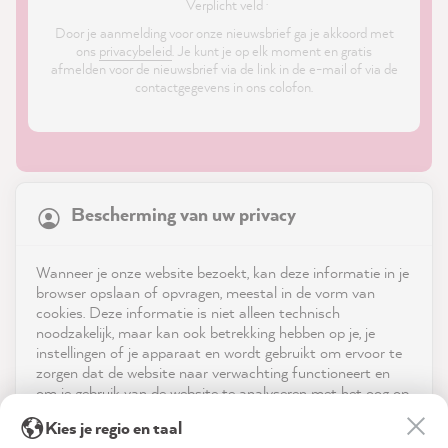
*
Verplicht veld ·
Door je aanmelding voor onze nieuwsbrief ga je akkoord met
ons
privacybeleid
. Je kunt je op elk moment en gratis
afmelden voor de nieuwsbrief via de link in de e-mail of via de
contactgegevens in ons colofon.
21,817
Reviews
Bescherming van uw privacy
4.9
rating
8,963
reviews
Shop
Wanneer je onze website bezoekt, kan deze informatie in je
reviews-io
browser opslaan of opvragen, meestal in de vorm van
Service
cookies. Deze informatie is niet alleen technisch
noodzakelijk, maar kan ook betrekking hebben op je, je
instellingen of je apparaat en wordt gebruikt om ervoor te
Neem contact op met
zorgen dat de website naar verwachting functioneert en
om je gebruik van de website te analyseren met het oog op
App downloaden
de optimalisering ervan, en om gepersonaliseerde
Kathrin H
Kies je regio en taal
advertenties aan te bieden via de diensten die in de
Verified Customer
Twitter