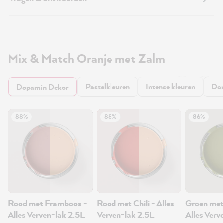
Mix & Match Oranje met Zalm
Pastelkleuren
Intense kleuren
Don
Dopamin Dekor
88%
88%
86%
Rood met Framboos -
Rood met Chili - Alles
Groen met
Alles Verven-lak 2.5L
Verven-lak 2.5L
Alles Verv