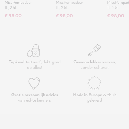
MissPompadour
MissPompadour
MissPompad
1L, 2.5L
1L, 2.5L
1L, 2.5L
€ 98,00
€ 98,00
€ 98,00
Topkwaliteit verf
, dekt goed
Gewoon lekker verven
,
op alles!
zonder schuren
Gratis persoonlijk advies
Made in Europe
& thuis
van échte kenners
geleverd