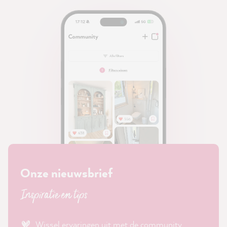
Onze nieuwsbrief
Inspiratie en tips
Wissel ervaringen uit met de community.