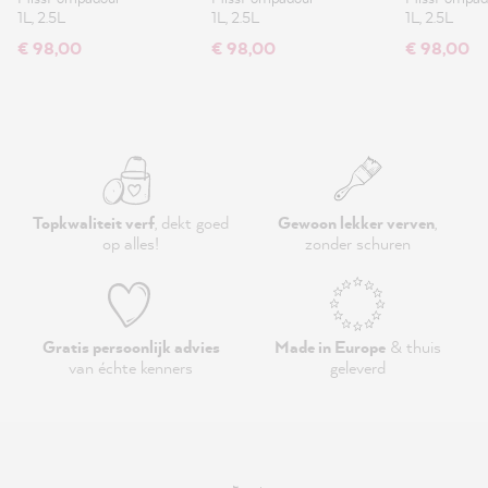
1L, 2.5L
1L, 2.5L
1L, 2.5L
€ 98,00
€ 98,00
€ 98,00
Topkwaliteit verf
, dekt goed
Gewoon lekker verven
,
op alles!
zonder schuren
Gratis persoonlijk advies
Made in Europe
& thuis
van échte kenners
geleverd