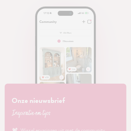
Onze nieuwsbrief
Inspiratie en tips
Wissel ervaringen uit met de community.