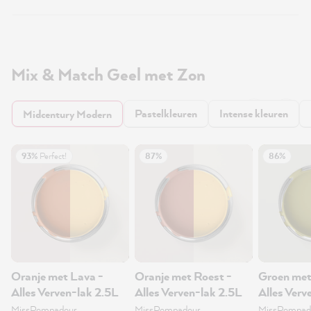
Mix & Match Geel met Zon
Pastelkleuren
Intense kleuren
Midcentury Modern
93%
Perfect!
87%
86%
Oranje met Lava -
Oranje met Roest -
Groen met
Alles Verven-lak 2.5L
Alles Verven-lak 2.5L
Alles Verv
MissPompadour
MissPompadour
MissPompad