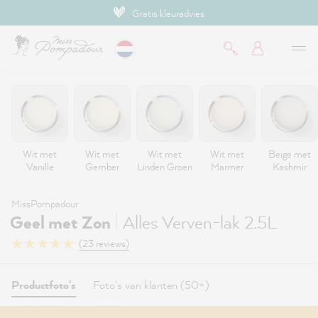
Ruim 450.000 klanten | 4.9/5 sterren
de hoofdinhoud
Wit met
Wit met
Wit met
Wit met
Beige met
Vanille
Gember
Linden Groen
Marmer
Kashmir
MissPompadour
|
Geel met Zon
Alles Verven-lak 2.5L
(23 reviews)
Productfoto's
Foto's van klanten (50+)