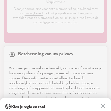
*
Verplicht veld ·
Door je aanmelding voor onze nieuwsbrief ga je akkoord met
ons
privacybeleid
. Je kunt je op elk moment en gratis
afmelden voor de nieuwsbrief via de link in de e-mail of via de
contactgegevens in ons colofon.
21,899
Reviews
Bescherming van uw privacy
4.9
rating
8,992
reviews
Shop
Wanneer je onze website bezoekt, kan deze informatie in je
reviews-io
browser opslaan of opvragen, meestal in de vorm van
Service
cookies. Deze informatie is niet alleen technisch
noodzakelijk, maar kan ook betrekking hebben op je, je
instellingen of je apparaat en wordt gebruikt om ervoor te
Neem contact op met
zorgen dat de website naar verwachting functioneert en
om je gebruik van de website te analyseren met het oog op
App downloaden
de optimalisering ervan, en om gepersonaliseerde
Birgit B
Kies je regio en taal
advertenties aan te bieden via de diensten die in de
Verified Customer