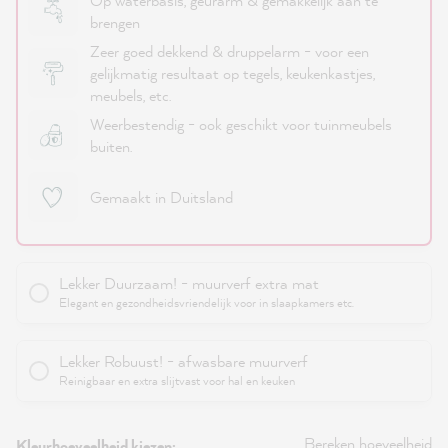
Op waterbasis, geurarm & gemakkelijk aan te
brengen
Zeer goed dekkend & druppelarm - voor een
gelijkmatig resultaat op tegels, keukenkastjes,
meubels, etc.
Weerbestendig - ook geschikt voor tuinmeubels
buiten.
Gemaakt in Duitsland
Lekker Duurzaam! - muurverf extra mat
Elegant en gezondheidsvriendelijk voor in slaapkamers etc.
Lekker Robuust! - afwasbare muurverf
Reinigbaar en extra slijtvast voor hal en keuken
Bereken hoeveelheid
Kleurhoeveelheid kiezen: