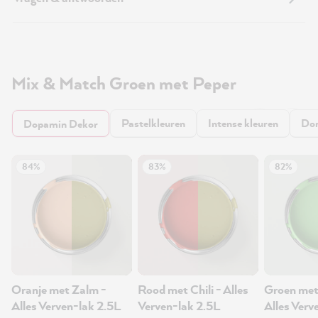
Mix & Match Groen met Peper
Pastelkleuren
Intense kleuren
Don
Dopamin Dekor
84%
83%
82%
Oranje met Zalm -
Rood met Chili - Alles
Groen met
Alles Verven-lak 2.5L
Verven-lak 2.5L
Alles Verv