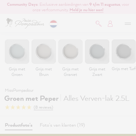
Community Days
: Exclusieve aanbiedingen van
9 t/m 11 augustus
, voor
de hoofdinhoud
onze verfcommunity.
Meld je nu hier aan!
Grijs met Turf
Grijs met
Grijs met
Grijs met
Grijs met
Groen
Bruin
Graniet
Zwart
MissPompadour
|
Groen met Peper
Alles Verven-lak 2.5L
(8 reviews)
Productfoto's
Foto's van klanten (19)