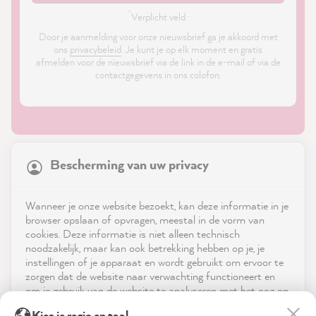
*
Verplicht veld ·
Door je aanmelding voor onze nieuwsbrief ga je akkoord met
ons
privacybeleid
. Je kunt je op elk moment en gratis
afmelden voor de nieuwsbrief via de link in de e-mail of via de
contactgegevens in ons colofon.
21,880
Reviews
Bescherming van uw privacy
4.9
rating
8,986
reviews
Shop
Wanneer je onze website bezoekt, kan deze informatie in je
reviews-io
browser opslaan of opvragen, meestal in de vorm van
Service
cookies. Deze informatie is niet alleen technisch
noodzakelijk, maar kan ook betrekking hebben op je, je
instellingen of je apparaat en wordt gebruikt om ervoor te
Neem contact op met
zorgen dat de website naar verwachting functioneert en
om je gebruik van de website te analyseren met het oog op
App downloaden
de optimalisering ervan, en om gepersonaliseerde
Stefanie S
Kies je regio en taal