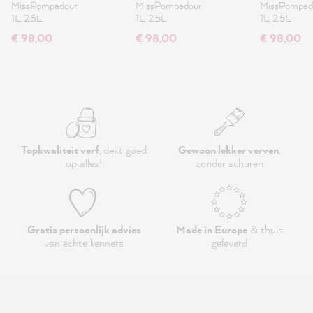
MissPompadour
MissPompadour
MissPompad
1L, 2.5L
1L, 2.5L
1L, 2.5L
€ 98,00
€ 98,00
€ 98,00
Topkwaliteit verf
, dekt goed
Gewoon lekker verven
,
op alles!
zonder schuren
Gratis persoonlijk advies
Made in Europe
& thuis
van échte kenners
geleverd