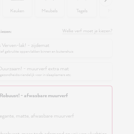
Keuken
Meubels
Tegels
Muren
Welke verf moet je kiezen?
iezen:
s Verven-lak! - zijdemat
ief gebruikte oppervlakken binnen en buitenshuis
Duurzaam! - muurverf extra mat
gezondheidsvriendelijk voor in slaapkamers etc.
Robuust! - afwasbare muurverf
egante, matte, afwasbare muurverf
hrobvast, maar toch ademend en vrij van vluchtige