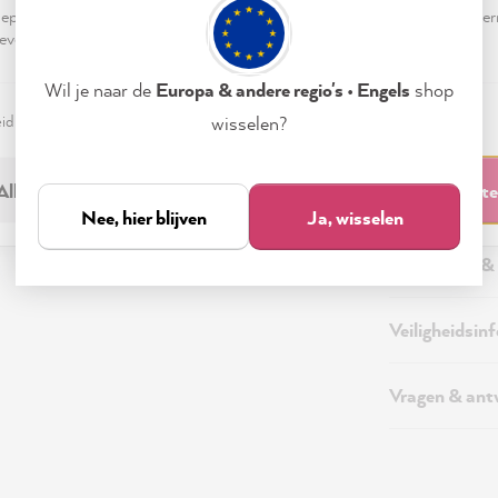
pteren & sluiten" te klikken, ga je vrijwillig akkoord (op elk moment he
evensverwerking.
Wil je naar de
Europa & andere regio's • Engels
shop
eid
Colofon
Instellen
wisselen?
Beschrijving
Alleen noodzakelijk
Accepteren & sluit
Aanvullende 
Nee, hier blijven
Ja, wisselen
Verzending &
Veiligheidsin
Vragen & an