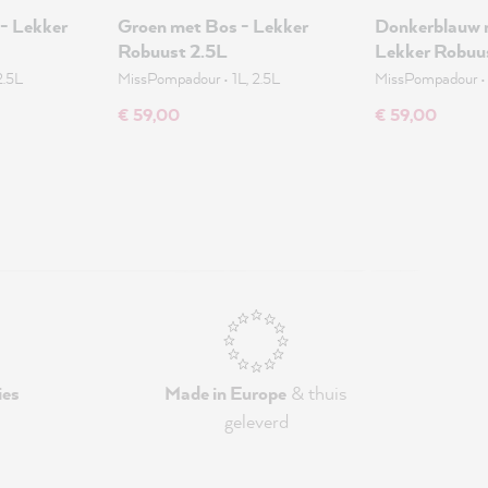
 - Lekker
Groen met Bos - Lekker
Donkerblauw 
Robuust 2.5L
Lekker Robuu
2.5L
MissPompadour
•
1L, 2.5L
MissPompadour
€ 59,00
€ 59,00
ies
Made in Europe
& thuis
geleverd