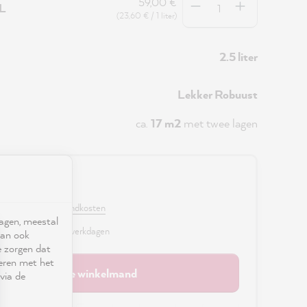
59,00 €
5L
(23,60 € / 1 liter)
2.5 liter
Lekker Robuust
ca.
17 m2
met twee lagen
0 €
. BTW en excl. verzendkosten
ragen, meestal
r, levertijd: 2 - 3 werkdagen
kan ook
e zorgen dat
seren met het
In de winkelmand
via de