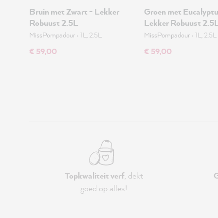
Bruin met Zwart - Lekker
Groen met Eucalyptu
Robuust 2.5L
Lekker Robuust 2.5
MissPompadour
•
1L, 2.5L
MissPompadour
•
1L, 2.5L
€ 59,00
€ 59,00
Topkwaliteit verf
, dekt
G
goed op alles!