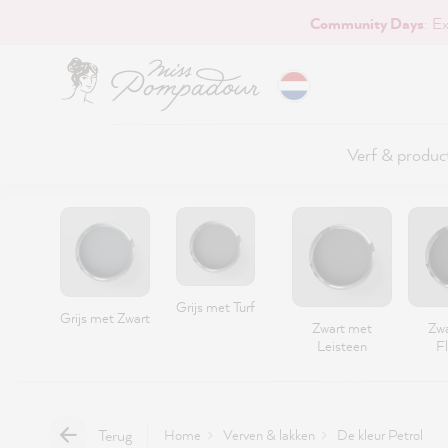
Community Days
: E
naar de hoofdinhoud
Verf & produc
Grijs met Turf
Grijs met Zwart
Zwart met
Zwa
Leisteen
F
Terug
Home
Verven & lakken
De kleur Petrol