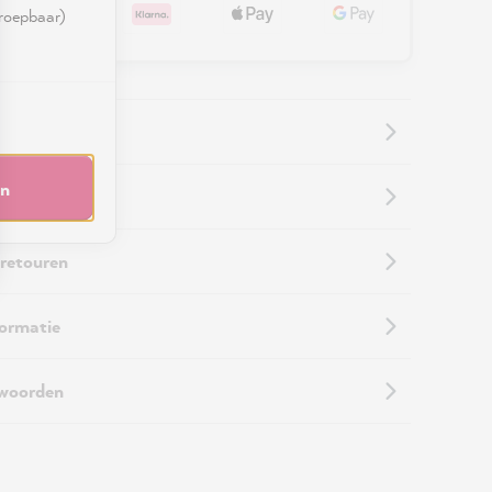
rroepbaar)
en
informatie
 retouren
formatie
twoorden