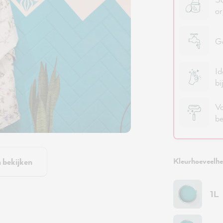
or
Go
Id
bi
Vo
be
Kleurhoeveelhei
n bekijken
1L