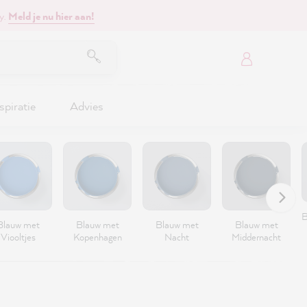
y.
Meld je nu hier aan!
spiratie
Advies
B
Blauw met
Blauw met
Blauw met
Blauw met
Viooltjes
Kopenhagen
Nacht
Middernacht