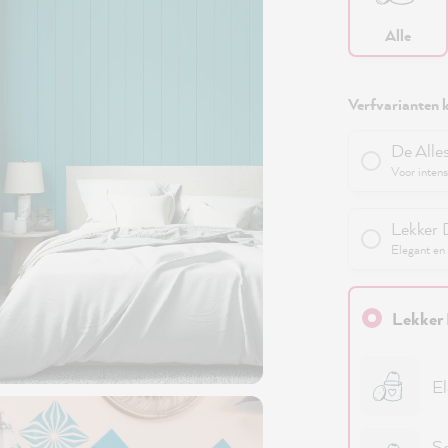
Alle
Verfvarianten k
De Alle
Voor intens
Lekker 
Elegant en 
Lekker 
El
Sc