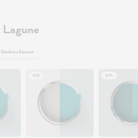
 Lagune
Donkere kleuren
83%
83%