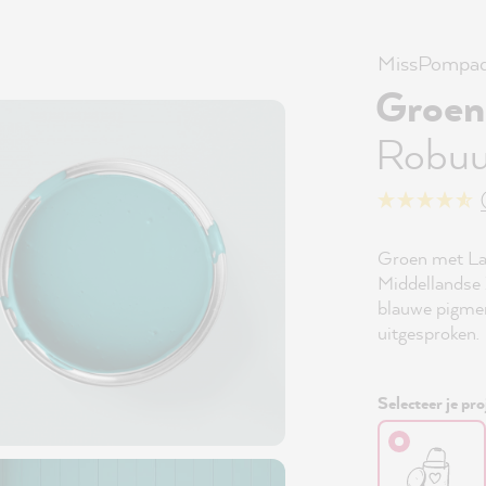
MissPompad
Groen
Robuu
Groen met Lag
Middellandse Z
blauwe pigmen
uitgesproken.
Selecteer je pro