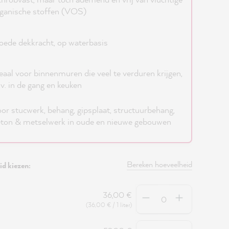
ganische stoffen (VOS)
ede dekkracht, op waterbasis
eaal voor binnenmuren die veel te verduren krijgen,
jv. in de gang en keuken
or stucwerk, behang, gipsplaat, structuurbehang,
ton & metselwerk in oude en nieuwe gebouwen
Bereken hoeveelheid
d kiezen:
Hoeveelheid
36,00 €
(36,00 € / 1 liter)
Hoeveelheid