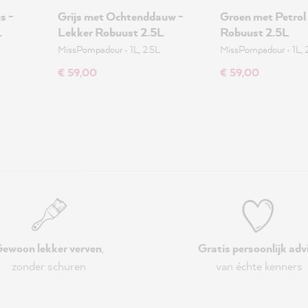
s -
Grijs met Ochtenddauw -
Groen met Petrol
L
Lekker Robuust 2.5L
Robuust 2.5L
MissPompadour
•
1L, 2.5L
MissPompadour
•
1L, 
€ 59,00
€ 59,00
ewoon lekker verven
,
Gratis persoonlijk adv
zonder schuren
van échte kenners