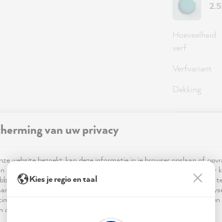
2.
Hoeveelheid
verf
Verfvariant
Dekking
herming van uw privacy
59,0
Prijzen incl
ze website bezoekt, kan deze informatie in je browser opslaan of opv
Beschikbaa
n cookies. Deze informatie is niet alleen technisch noodzakelijk, maar 
Kies je regio en taal
bben op je, je instellingen of je apparaat en wordt gebruikt om ervoor t
ar verwachting functioneert en om je gebruik van de website te analy
imalisering ervan, en om gepersonaliseerde advertenties aan te bieden 
 in de verklaring inzake gegevensbescherming worden genoemd.