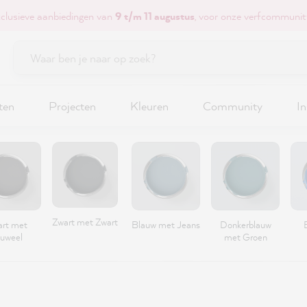
xclusieve aanbiedingen van
9 t/m 11 augustus
, voor onze verfcommunit
ten
Projecten
Kleuren
Community
In
Zwart met Zwart
rt met
Blauw met Jeans
Donkerblauw
luweel
met Groen