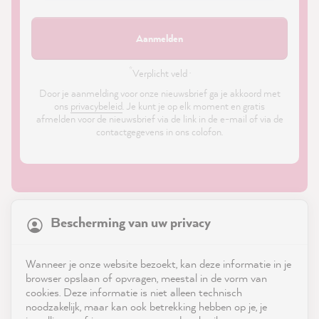
Aanmelden
*
Verplicht veld ·
Door je aanmelding voor onze nieuwsbrief ga je akkoord met
ons
privacybeleid
. Je kunt je op elk moment en gratis
afmelden voor de nieuwsbrief via de link in de e-mail of via de
contactgegevens in ons colofon.
21,897
Reviews
Bescherming van uw privacy
4.9
rating
8,991
reviews
Shop
Wanneer je onze website bezoekt, kan deze informatie in je
reviews-io
browser opslaan of opvragen, meestal in de vorm van
Service
cookies. Deze informatie is niet alleen technisch
noodzakelijk, maar kan ook betrekking hebben op je, je