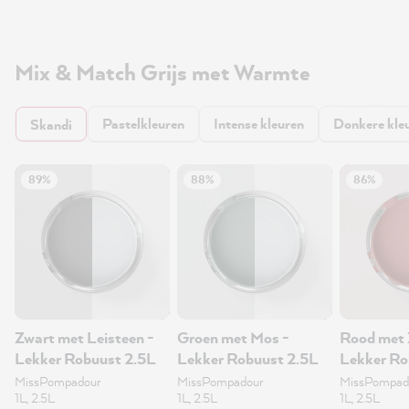
Mix & Match Grijs met Warmte
Pastelkleuren
Intense kleuren
Donkere kle
Skandi
89%
88%
86%
Zwart met Leisteen -
Groen met Mos -
Rood met 
Lekker Robuust 2.5L
Lekker Robuust 2.5L
Lekker Ro
muurverf 
MissPompadour
MissPompadour
MissPompad
1L, 2.5L
1L, 2.5L
1L, 2.5L