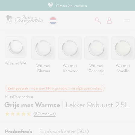
Gratis kleuradvies
de hoofdinhoud
Wit met Wit
Wit met
Wit met
Wit met
Wit met
Glazuur
Karakter
Zonnetje
Vanille
Zeer populair
: meer dan 1341x gekocht in de afgelopen weken.
MissPompadour
|
Grijs met Warmte
Lekker Robuust 2.5L
(80 reviews)
Productfoto's
Foto's van klanten (50+)