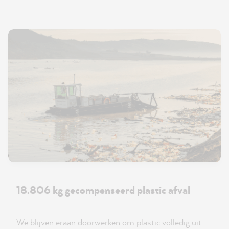
18.806 kg gecompenseerd plastic afval
We blijven eraan doorwerken om plastic volledig uit