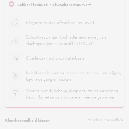
Lekker Robuust! - afwasbare muurverf
Elegante, matte, afwasbare muurverf
Schrobvast, maar toch ademend en vrij van
vluchtige organische stoffen (VOS)
Goede dekkracht, op waterbasis
Ideaal voor binnenmuren die veel te verduren krijgen,
bijv. in de gang en keuken
Voor stucwerk, behang, gipsplaat, structuurbehang,
beton & metselwerk in oude en nieuwe gebouwen
Bereken hoeveelheid
Kleurhoeveelheid kiezen: