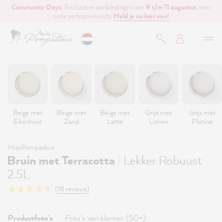
Community Days
: Exclusieve aanbiedingen van
9 t/m 11 augustus
, voor
de hoofdinhoud
onze verfcommunity.
Meld je nu hier aan!
Beige met
Beige met
Beige met
Grijs met
Grijs met
Eikenhout
Zand
Latte
Linnen
Platina
MissPompadour
|
Bruin met Terracotta
Lekker Robuust
2.5L
(18 reviews)
Productfoto's
Foto's van klanten (50+)