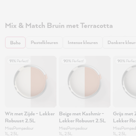
Mix & Match Bruin met Terracotta
Pastelkleuren
Intense kleuren
Donkere kleur
Boho
91%
Perfect!
90%
Perfect!
90%
Perfec
Wit met Zijde - Lekker
Beige met Kashmir -
Grijs met 
Robuust 2.5L
Lekker Robuust 2.5L
Lekker Ro
MissPompadour
MissPompadour
MissPompad
1L, 2.5L
1L, 2.5L
1L, 2.5L