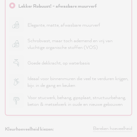
Lekker Robuust! - afwasbare muurverf
Elegante, matte, afwasbare muurverf
Schrobvast, maar toch ademend en vrij van
vluchtige organische stoffen (VOS)
Goede dekkracht, op waterbasis
Ideaal voor binnenmuren die veel te verduren krijgen,
bijv. in de gang en keuken
Voor stucwerk, behang, gipsplaat, structuurbehang,
beton & metselwerk in oude en nieuwe gebouwen
Bereken hoeveelheid
Kleurhoeveelheid kiezen: