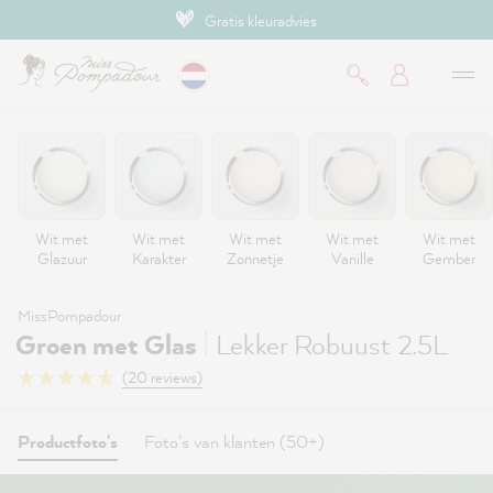
Gratis kleuradvies
de hoofdinhoud
Wit met
Wit met
Wit met
Wit met
Wit met
Glazuur
Karakter
Zonnetje
Vanille
Gember
MissPompadour
|
Groen met Glas
Lekker Robuust 2.5L
(20 reviews)
Productfoto's
Foto's van klanten (50+)