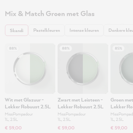
Mix & Match Groen met Glas
Pastelkleuren
Intense kleuren
Donkere kle
Skandi
88%
88%
85%
Wit met Glazuur -
Zwart met Leisteen -
Groen met
Lekker Robuust 2.5L
Lekker Robuust 2.5L
Lekker Ro
MissPompadour
MissPompadour
MissPompad
1L, 2.5L
1L, 2.5L
1L, 2.5L
€ 59,00
€ 59,00
€ 59,00