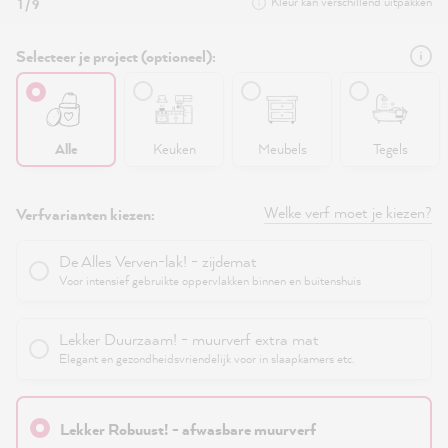
Kleur kan verschillend uitpakken
1 / 9
Selecteer je project (optioneel):
Alle
Keuken
Meubels
Tegels
Welke verf moet je kiezen?
Verfvarianten kiezen:
De Alles Verven-lak! - zijdemat
Voor intensief gebruikte oppervlakken binnen en buitenshuis
Lekker Duurzaam! - muurverf extra mat
Elegant en gezondheidsvriendelijk voor in slaapkamers etc.
Lekker Robuust! - afwasbare muurverf