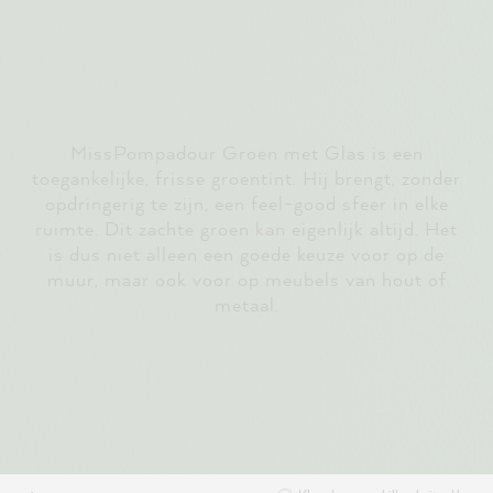
MissPompadour Groen met Glas is een
toegankelijke, frisse groentint. Hij brengt, zonder
opdringerig te zijn, een feel-good sfeer in elke
ruimte. Dit zachte groen kan eigenlijk altijd. Het
is dus niet alleen een goede keuze voor op de
muur, maar ook voor op meubels van hout of
metaal.