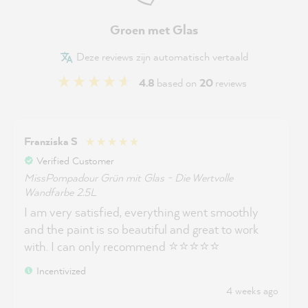
Groen met Glas
Deze reviews zijn automatisch vertaald
4.8
based on
20
reviews
Franziska S
Verified Customer
MissPompadour Grün mit Glas - Die Wertvolle
Wandfarbe 2.5L
I am very satisfied, everything went smoothly
and the paint is so beautiful and great to work
with. I can only recommend ⭐️⭐️⭐️⭐️⭐️
Incentivized
4 weeks ago