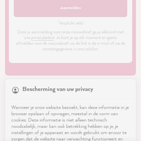
Aanmelden
*
Verplicht veld ·
Door je aanmelding voor onze nieuwsbrief ga je akkoord met
ons
privacybeleid
. Je kunt je op elk moment en gratis
afmelden voor de nieuwsbrief via de link in de e-mail of via de
contactgegevens in ons colofon.
21,928
Reviews
Bescherming van uw privacy
4.9
rating
9,004
reviews
Shop
Wanneer je onze website bezoekt, kan deze informatie in je
reviews-io
browser opslaan of opvragen, meestal in de vorm van
Service
cookies. Deze informatie is niet alleen technisch
noodzakelijk, maar kan ook betrekking hebben op je, je
instellingen of je apparaat en wordt gebruikt om ervoor te
Neem contact op met
zorgen dat de website naar verwachting functioneert en