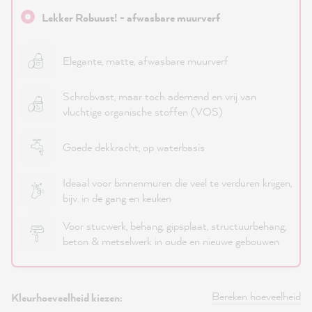
Lekker Robuust! - afwasbare muurverf
Elegante, matte, afwasbare muurverf
Schrobvast, maar toch ademend en vrij van
vluchtige organische stoffen (VOS)
Goede dekkracht, op waterbasis
Ideaal voor binnenmuren die veel te verduren krijgen,
bijv. in de gang en keuken
Voor stucwerk, behang, gipsplaat, structuurbehang,
beton & metselwerk in oude en nieuwe gebouwen
Bereken hoeveelheid
Kleurhoeveelheid kiezen: