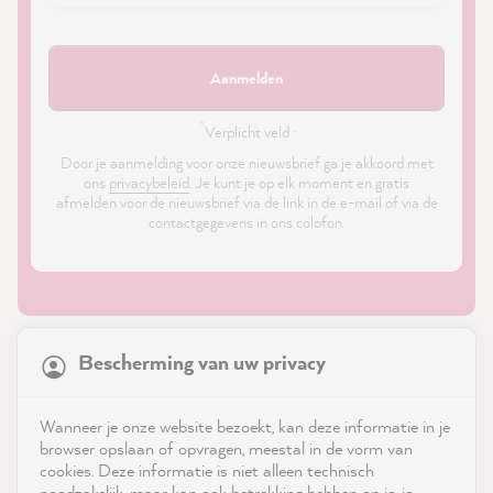
Aanmelden
*
Verplicht veld ·
Door je aanmelding voor onze nieuwsbrief ga je akkoord met
ons
privacybeleid
. Je kunt je op elk moment en gratis
afmelden voor de nieuwsbrief via de link in de e-mail of via de
contactgegevens in ons colofon.
21,826
Reviews
Bescherming van uw privacy
4.9
rating
8,967
reviews
Shop
Wanneer je onze website bezoekt, kan deze informatie in je
reviews-io
browser opslaan of opvragen, meestal in de vorm van
Service
cookies. Deze informatie is niet alleen technisch
noodzakelijk, maar kan ook betrekking hebben op je, je