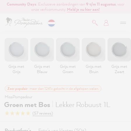
Community Days
: Exclusieve aanbiedingen van
9 t/m 11 augustus
, voor
de hoofdinhoud
onze verfcommunity.
Meld je nu hier aan!
Grijs met
Grijs met
Grijs met
Grijs met
Grijs met
Grijs
Blauw
Groen
Bruin
Zwart
Zeer populair
: meer dan 1241x gekocht in de afgelopen weken.
MissPompadour
|
Groen met Bos
Lekker Robuust 1L
(57 reviews)
Productfoto's
Foto's van klanten (50+)