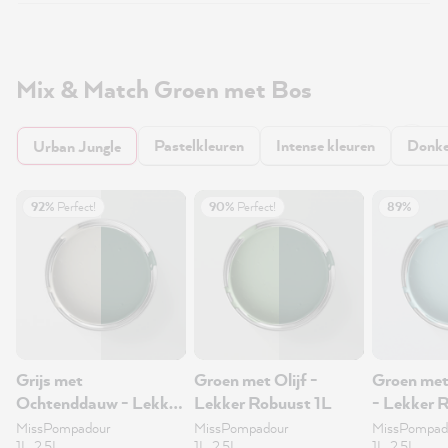
Mix & Match Groen met Bos
Pastelkleuren
Intense kleuren
Donke
Urban Jungle
92%
Perfect!
90%
Perfect!
89%
Grijs met
Groen met Olijf -
Groen met
Ochtenddauw - Lekker
Lekker Robuust 1L
- Lekker 
Robuust 1L
MissPompadour
MissPompadour
MissPompad
1L, 2.5L
1L, 2.5L
1L, 2.5L