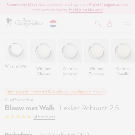
Community Days
: Exclusieve aanbiedingen van
9 t/m 11 augustus
, voor
de hoofdinhoud
onze verfcommunity.
Meld je nu hier aan!
Wit met Wit
Wit met
Wit met
Wit met
Wit met
Glazuur
Karakter
Zonnetje
Vanille
Zeer populair
: meer dan 1388x gekocht in de afgelopen weken.
MissPompadour
|
Blauw met Wolk
Lekker Robuust 2.5L
(45 reviews)
Productfoto's
Foto's van klanten (50+)