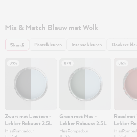
Mix & Match Blauw met Wolk
Pastelkleuren
Intense kleuren
Donkere kle
Skandi
89%
87%
86%
Zwart met Leisteen -
Groen met Mos -
Rood met 
Lekker Robuust 2.5L
Lekker Robuust 2.5L
Lekker Ro
muurverf 
MissPompadour
MissPompadour
MissPompad
1L, 2.5L
1L, 2.5L
1L, 2.5L