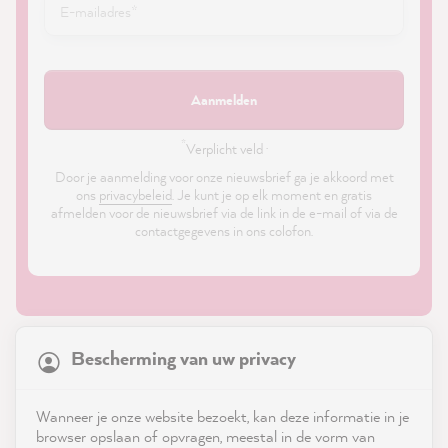
Aanmelden
*
Verplicht veld ·
Door je aanmelding voor onze nieuwsbrief ga je akkoord met
ons
privacybeleid
. Je kunt je op elk moment en gratis
afmelden voor de nieuwsbrief via de link in de e-mail of via de
contactgegevens in ons colofon.
21,869
Reviews
Bescherming van uw privacy
4.9
rating
8,985
reviews
Shop
Wanneer je onze website bezoekt, kan deze informatie in je
reviews-io
browser opslaan of opvragen, meestal in de vorm van