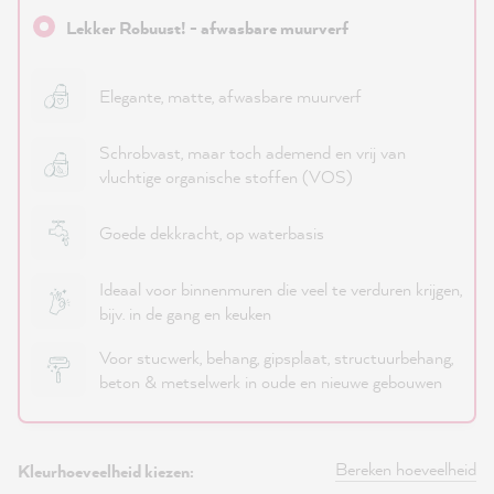
Lekker Robuust! - afwasbare muurverf
Elegante, matte, afwasbare muurverf
Schrobvast, maar toch ademend en vrij van
vluchtige organische stoffen (VOS)
Goede dekkracht, op waterbasis
Ideaal voor binnenmuren die veel te verduren krijgen,
bijv. in de gang en keuken
Voor stucwerk, behang, gipsplaat, structuurbehang,
beton & metselwerk in oude en nieuwe gebouwen
Bereken hoeveelheid
Kleurhoeveelheid kiezen: