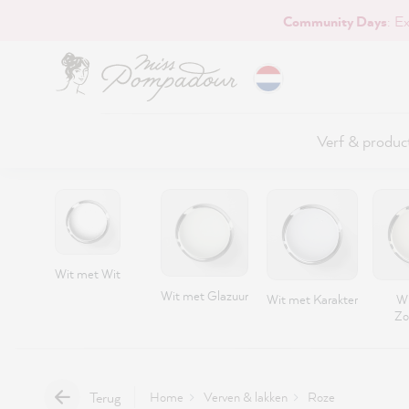
Community Days
: E
naar de hoofdinhoud
Verf & produc
Wit met Wit
Wit met Glazuur
Wit met Karakter
Wi
Zo
Terug
Home
Verven & lakken
Roze