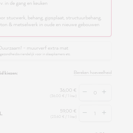
jv. in de gang en keuken
or stucwerk, behang, gipsplaat, structuurbehang,
ton & metselwerk in oude en nieuwe gebouwen
Duurzaam! - muurverf extra mat
gezondheidsvriendelijk voor in slaapkamers etc.
Bereken hoeveelheid
d kiezen:
Hoeveelheid
36,00 €
(36,00 € / 1 liter)
Hoeveelheid
59,00 €
5L
(23,60 € / 1 liter)