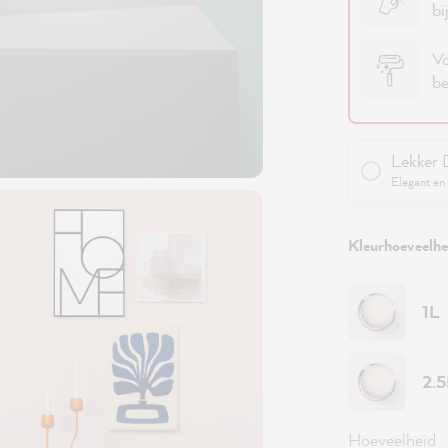
bi
Vo
be
Lekker 
Elegant en 
Kleurhoeveelhei
1L
2.
Hoeveelheid