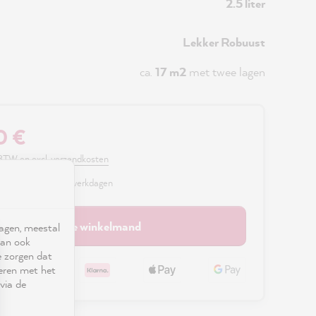
2.5 liter
Lekker Robuust
ca.
17 m2
met twee lagen
0 €
. BTW en excl. verzendkosten
r, levertijd: 2 - 3 werkdagen
In de winkelmand
ragen, meestal
kan ook
e zorgen dat
seren met het
via de