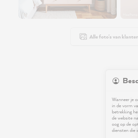
MissPompa
Alle foto's van klante
Besc
Wanneer je on
in de vorm va
betrekking he
de website na
oog op de opt
diensten die