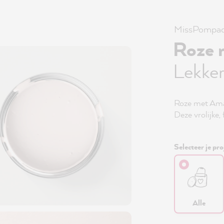
MissPompad
Roze 
Lekke
Roze met Amand
Deze vrolijke,
Selecteer je pro
Alle