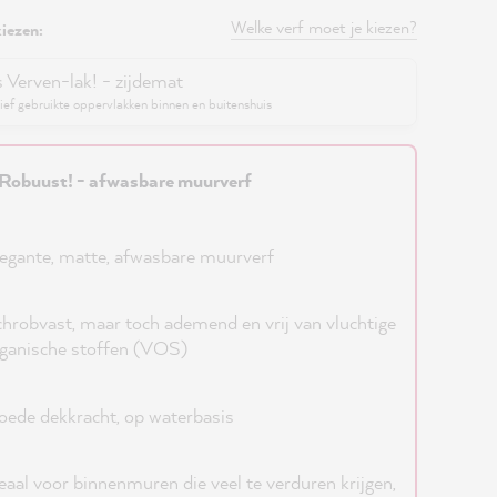
Welke verf moet je kiezen?
iezen:
s Verven-lak! - zijdemat
ief gebruikte oppervlakken binnen en buitenshuis
Robuust! - afwasbare muurverf
egante, matte, afwasbare muurverf
hrobvast, maar toch ademend en vrij van vluchtige
ganische stoffen (VOS)
ede dekkracht, op waterbasis
eaal voor binnenmuren die veel te verduren krijgen,