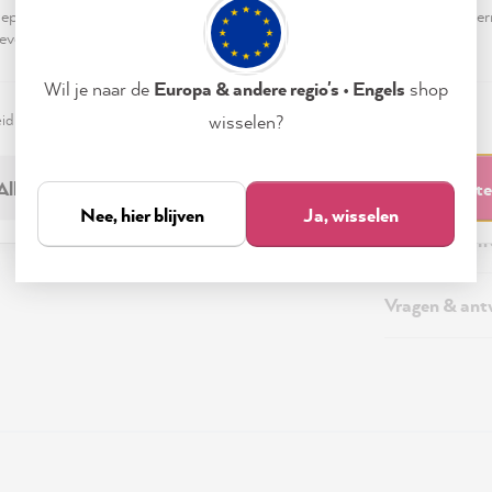
pteren & sluiten" te klikken, ga je vrijwillig akkoord (op elk moment he
evensverwerking.
Beschrijving
Wil je naar de
Europa & andere regio's • Engels
shop
Aanvullende 
eid
Colofon
Instellen
wisselen?
Verzending &
Alleen noodzakelijk
Accepteren & sluit
Nee, hier blijven
Ja, wisselen
Veiligheidsin
Vragen & an