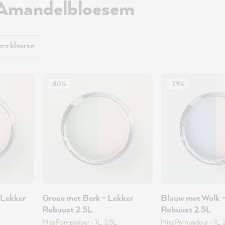
 Amandelbloesem
re kleuren
80%
79%
 Lekker
Groen met Berk - Lekker
Blauw met Wolk -
Robuust 2.5L
Robuust 2.5L
MissPompadour
•
1L, 2.5L
MissPompadour
•
1L, 