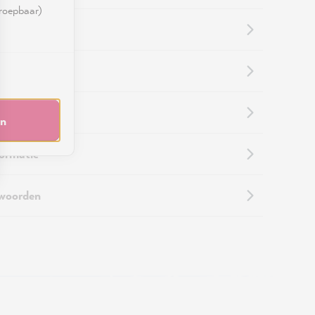
rroepbaar)
informatie
 retouren
en
formatie
twoorden