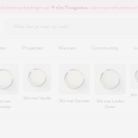
xclusieve aanbiedingen van
9 t/m 11 augustus
, voor onze verfcommunit
ten
Projecten
Kleuren
Community
In
Wit
Wit met Vanille
Wit met Gember
t met
Wit met Linden
nnetje
Groen