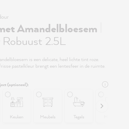
our
|
met Amandelbloesem
r Robuust 2.5L
elbloesem is een delicate, heel lichte tint roze.
 frisse pastelkleur brengt een lentesfeer in de ruimte.
ject (optioneel):
Keuken
Meubels
Tegels
Muren