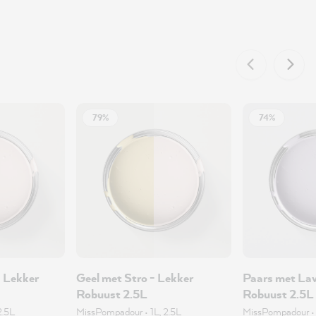
79%
74%
 Lekker
Geel met Stro - Lekker
Paars met Lav
Robuust 2.5L
Robuust 2.5L
2.5L
MissPompadour
•
1L, 2.5L
MissPompadour