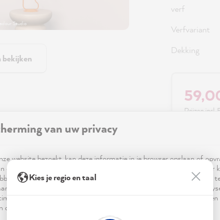
verf
dour Studio
Verfvariant
Dekking
n bekijken
59,0
Prijzen incl
herming van uw privacy
Beschikbaa
ze website bezoekt, kan deze informatie in je browser opslaan of opv
n cookies. Deze informatie is niet alleen technisch noodzakelijk, maar 
Kies je regio en taal
bben op je, je instellingen of je apparaat en wordt gebruikt om ervoor t
ar verwachting functioneert en om je gebruik van de website te analy
imalisering ervan, en om gepersonaliseerde advertenties aan te bieden 
 in de verklaring inzake gegevensbescherming worden genoemd.