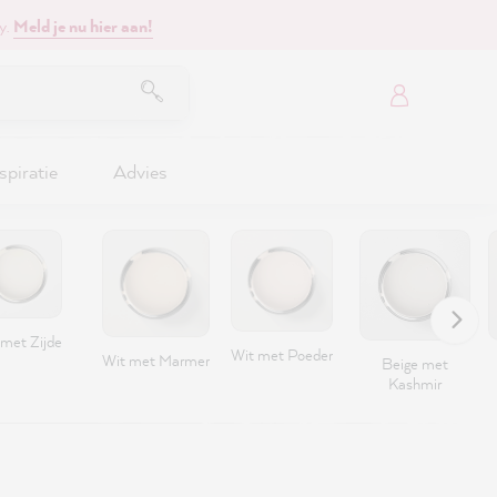
y.
Meld je nu hier aan!
spiratie
Advies
 met Zijde
Wit met Poeder
Wit met Marmer
Beige met
Kashmir