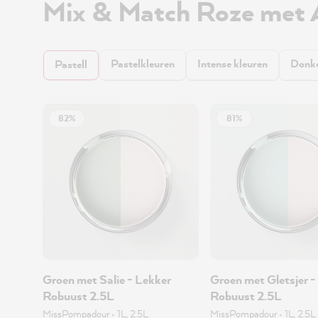
Mix & Match Roze met
Pastelkleuren
Intense kleuren
Donke
Pastell
82%
81%
Groen met Salie - Lekker
Groen met Gletsjer -
Robuust 2.5L
Robuust 2.5L
MissPompadour
•
1L, 2.5L
MissPompadour
•
1L, 2.5L