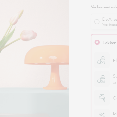
Verfvarianten k
De Alle
Voor intens
Lekker 
El
Sc
or
Go
Id