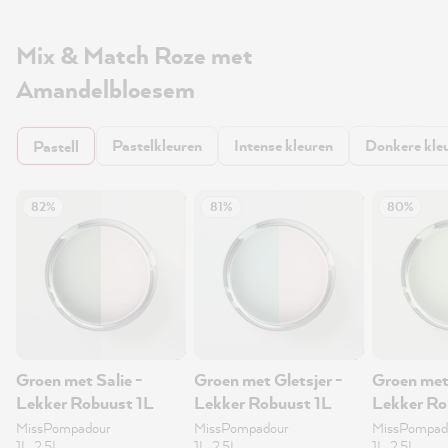
Mix & Match Roze met
Amandelbloesem
Pastelkleuren
Intense kleuren
Donkere kle
Pastell
82%
81%
80%
Groen met Salie -
Groen met Gletsjer -
Groen met
Lekker Robuust 1L
Lekker Robuust 1L
Lekker Ro
MissPompadour
MissPompadour
MissPompad
1L, 2.5L
1L, 2.5L
1L, 2.5L