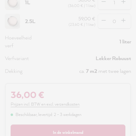
1L
(36,00 € / 1 liter)
Hoeveelheid
59,00 €
2.5L
(23,60 € / 1 liter)
Hoeveelheid
1 liter
verf
Verfvariant
Lekker Robuust
Dekking
ca.
7 m2
met twee lagen
36,00 €
Prijzen incl. BTW en excl. verzendkosten
Beschikbaar, levertijd: 2 - 3 werkdagen
In de winkelmand