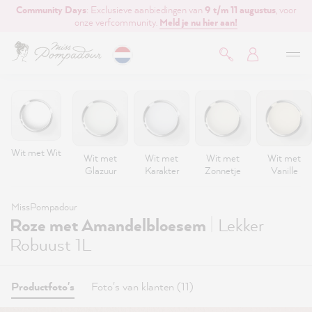
Community Days
: Exclusieve aanbiedingen van
9 t/m 11 augustus
, voor
de hoofdinhoud
onze verfcommunity.
Meld je nu hier aan!
Wit met Wit
Wit met
Wit met
Wit met
Wit met
Glazuur
Karakter
Zonnetje
Vanille
MissPompadour
|
Roze met Amandelbloesem
Lekker
Robuust 1L
Productfoto's
Foto's van klanten (11)