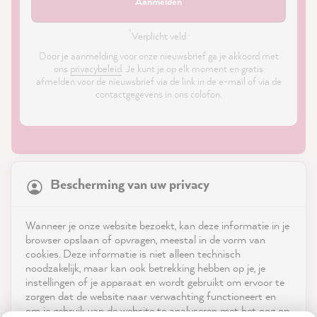
Aanmelden
*
Verplicht veld ·
Door je aanmelding voor onze nieuwsbrief ga je akkoord met
ons
privacybeleid
. Je kunt je op elk moment en gratis
afmelden voor de nieuwsbrief via de link in de e-mail of via de
contactgegevens in ons colofon.
21,886
Reviews
Bescherming van uw privacy
4.9
rating
8,987
reviews
Shop
Wanneer je onze website bezoekt, kan deze informatie in je
reviews-io
browser opslaan of opvragen, meestal in de vorm van
Service
cookies. Deze informatie is niet alleen technisch
noodzakelijk, maar kan ook betrekking hebben op je, je
instellingen of je apparaat en wordt gebruikt om ervoor te
Neem contact op met
zorgen dat de website naar verwachting functioneert en
om je gebruik van de website te analyseren met het oog op