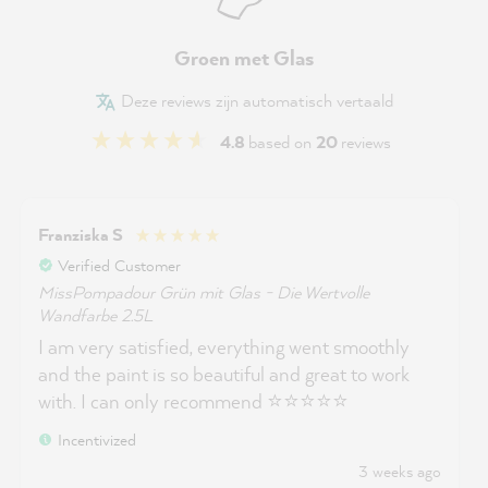
Groen met Glas
Deze reviews zijn automatisch vertaald
4.8
based on
20
reviews
Franziska S
Verified Customer
MissPompadour Grün mit Glas - Die Wertvolle
Wandfarbe 2.5L
I am very satisfied, everything went smoothly
and the paint is so beautiful and great to work
with. I can only recommend ⭐️⭐️⭐️⭐️⭐️
Incentivized
3 weeks ago