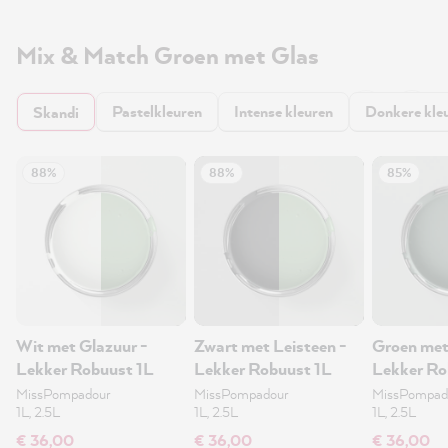
Mix & Match Groen met Glas
Pastelkleuren
Intense kleuren
Donkere kle
Skandi
88%
88%
85%
Wit met Glazuur -
Zwart met Leisteen -
Groen met
Lekker Robuust 1L
Lekker Robuust 1L
Lekker Ro
MissPompadour
MissPompadour
MissPompad
1L, 2.5L
1L, 2.5L
1L, 2.5L
€ 36,00
€ 36,00
€ 36,00