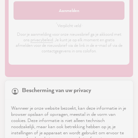
Aanmelden
*
Verplicht veld ·
Door je aanmelding voor onze nieuwsbrief ga je akkoord met
ons
privacybeleid
. Je kunt je op elk moment en gratis
afmelden voor de nieuwsbrief via de link in de e-mail of via de
contactgegevens in ons colofon.
21,818
Reviews
Bescherming van uw privacy
4.9
rating
8,964
reviews
Shop
Wanneer je onze website bezoekt, kan deze informatie in je
reviews-io
browser opslaan of opvragen, meestal in de vorm van
Service
cookies. Deze informatie is niet alleen technisch
noodzakelijk, maar kan ook betrekking hebben op je, je
instellingen of je apparaat en wordt gebruikt om ervoor te
Neem contact op met