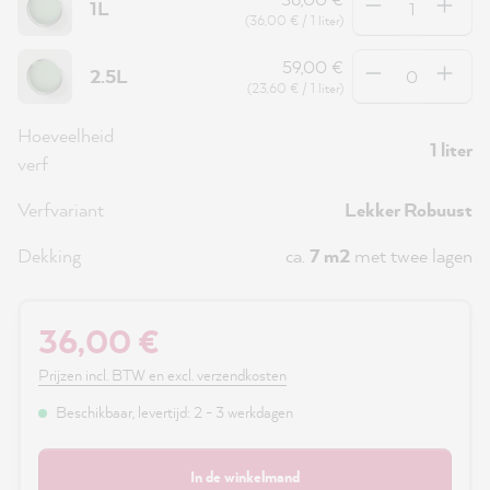
1L
(36,00 € / 1 liter)
Hoeveelheid
59,00 €
2.5L
(23,60 € / 1 liter)
Hoeveelheid
1 liter
verf
Verfvariant
Lekker Robuust
Dekking
ca.
7 m2
met twee lagen
36,00 €
Prijzen incl. BTW en excl. verzendkosten
Beschikbaar, levertijd: 2 - 3 werkdagen
In de winkelmand