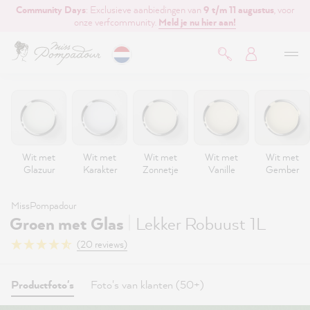
Community Days
: Exclusieve aanbiedingen van
9 t/m 11 augustus
, voor
de hoofdinhoud
onze verfcommunity.
Meld je nu hier aan!
Wit met
Wit met
Wit met
Wit met
Wit met
Glazuur
Karakter
Zonnetje
Vanille
Gember
MissPompadour
|
Groen met Glas
Lekker Robuust 1L
(20 reviews)
Productfoto's
Foto's van klanten (50+)