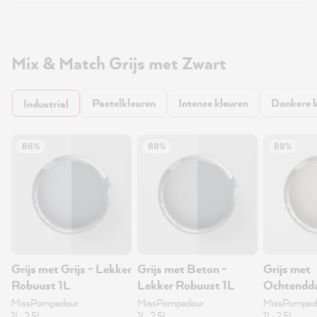
Mix & Match Grijs met Zwart
Pastelkleuren
Intense kleuren
Donkere k
Industrial
88%
88%
88%
Grijs met Grijs - Lekker
Grijs met Beton -
Grijs met
Robuust 1L
Lekker Robuust 1L
Ochtendda
Robuust 1
MissPompadour
MissPompadour
MissPompad
1L, 2.5L
1L, 2.5L
1L, 2.5L