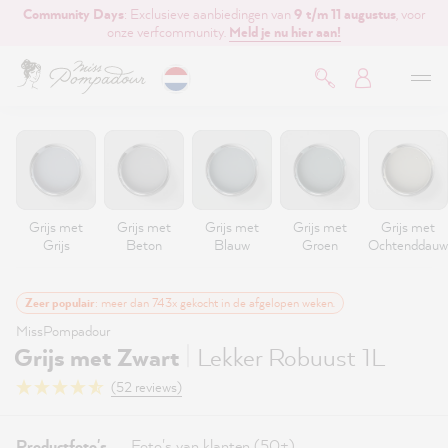
Community Days
: Exclusieve aanbiedingen van
9 t/m 11 augustus
, voor
de hoofdinhoud
onze verfcommunity.
Meld je nu hier aan!
Grijs met
Grijs met
Grijs met
Grijs met
Grijs met
Grijs
Beton
Blauw
Groen
Ochtenddauw
Zeer populair
: meer dan 743x gekocht in de afgelopen weken.
MissPompadour
|
Grijs met Zwart
Lekker Robuust 1L
(52 reviews)
Productfoto's
Foto's van klanten (50+)