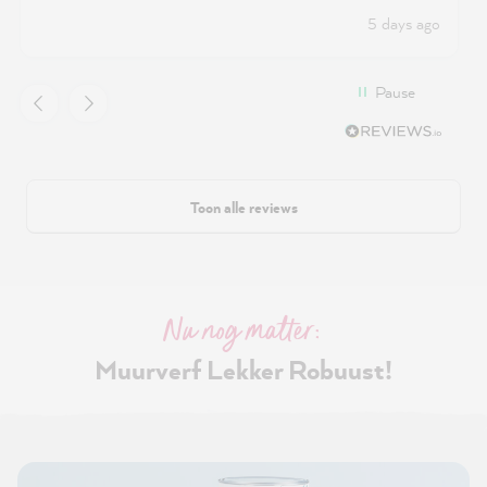
second one only had very little.
5 days ago
Pause
Toon alle reviews
Nu nog matter:
Muurverf Lekker Robuust!