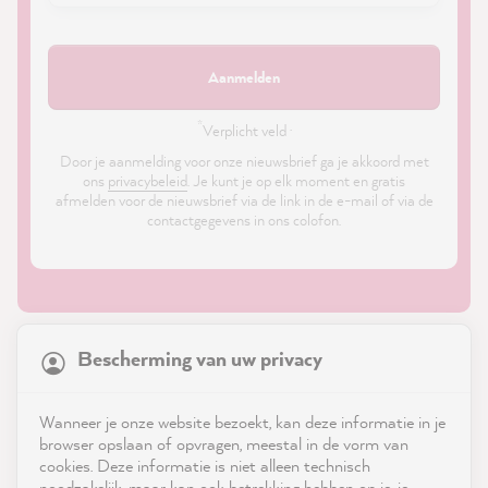
Aanmelden
*
Verplicht veld ·
Door je aanmelding voor onze nieuwsbrief ga je akkoord met
ons
privacybeleid
. Je kunt je op elk moment en gratis
afmelden voor de nieuwsbrief via de link in de e-mail of via de
contactgegevens in ons colofon.
21,845
Reviews
Bescherming van uw privacy
4.9
rating
8,976
reviews
Shop
Wanneer je onze website bezoekt, kan deze informatie in je
reviews-io
browser opslaan of opvragen, meestal in de vorm van
Service
cookies. Deze informatie is niet alleen technisch
noodzakelijk, maar kan ook betrekking hebben op je, je