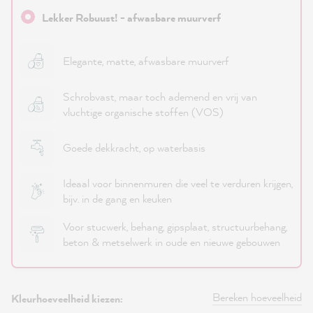
Lekker Robuust! - afwasbare muurverf
Elegante, matte, afwasbare muurverf
Schrobvast, maar toch ademend en vrij van
vluchtige organische stoffen (VOS)
Goede dekkracht, op waterbasis
Ideaal voor binnenmuren die veel te verduren krijgen,
bijv. in de gang en keuken
Voor stucwerk, behang, gipsplaat, structuurbehang,
beton & metselwerk in oude en nieuwe gebouwen
Bereken hoeveelheid
Kleurhoeveelheid kiezen: