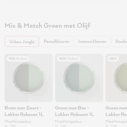
Mix & Match Groen met Olijf
Pastelkleuren
Intense kleuren
Donke
Urban Jungle
92%
Perfect!
90%
Perfect!
86%
Bruin met Zwart -
Groen met Bos -
Groen met
Lekker Robuust 1L
Lekker Robuust 1L
Lekker Ro
MissPompadour
MissPompadour
MissPompad
1L, 2.5L
1L, 2.5L
1L, 2.5L