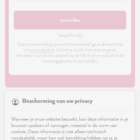
Aanmelden
*
Verplicht veld ·
Door je aanmelding voor onze nieuwsbrief ga je akkoord met
ons
privacybeleid
. Je kunt je op elk moment en gratis
afmelden voor de nieuwsbrief via de link in de e-mail of via de
contactgegevens in ons colofon.
21,886
Reviews
Bescherming van uw privacy
4.9
rating
8,987
reviews
Shop
Wanneer je onze website bezoekt, kan deze informatie in je
reviews-io
browser opslaan of opvragen, meestal in de vorm van
Service
cookies. Deze informatie is niet alleen technisch
noodzakelijk, maar kan ook betrekking hebben op je, je