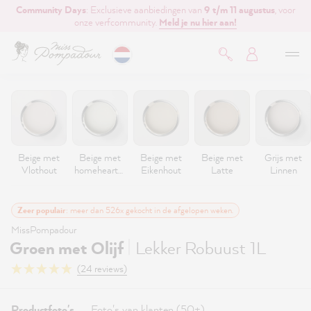
Community Days
: Exclusieve aanbiedingen van
9 t/m 11 augustus
, voor
de hoofdinhoud
onze verfcommunity.
Meld je nu hier aan!
Beige met
Beige met
Beige met
Beige met
Grijs met
Vlothout
homeheartm
Eikenhout
Latte
Linnen
ade
Zeer populair
: meer dan 526x gekocht in de afgelopen weken.
MissPompadour
|
Groen met Olijf
Lekker Robuust 1L
(24 reviews)
Productfoto's
Foto's van klanten (50+)