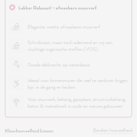
Lekker Robuust! - afwasbare muurverf
Elegante, matte, afwasbare muurverf
Schrobvast, maar toch ademend en vrij van
vluchtige organische stoffen (VOS)
Goede dekkracht, op waterbasis
Ideaal voor binnenmuren die veel te verduren krijgen,
bijv. in de gang en keuken
Voor stucwerk, behang, gipsplaat, structuurbehang,
beton & metselwerk in oude en nieuwe gebouwen
Bereken hoeveelheid
Kleurhoeveelheid kiezen: