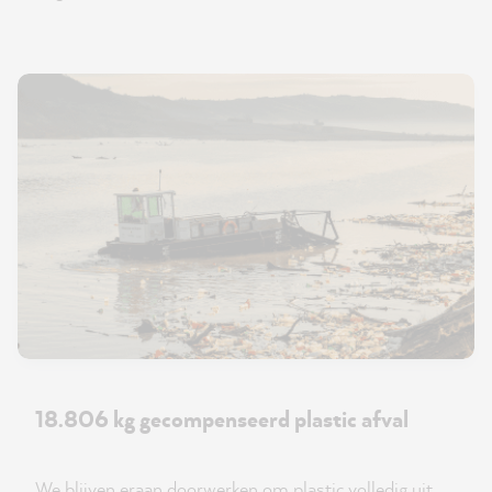
18.806 kg gecompenseerd plastic afval
We blijven eraan doorwerken om plastic volledig uit