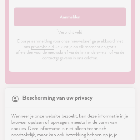
Aanmelden
*
Verplicht veld ·
Door je aanmelding voor onze nieuwsbrief ga je akkoord met
ons
privacybeleid
. Je kunt je op elk moment en gratis
afmelden voor de nieuwsbrief via de link in de e-mail of via de
contactgegevens in ons colofon.
21,928
Reviews
Bescherming van uw privacy
4.9
rating
9,006
reviews
Shop
Wanneer je onze website bezoekt, kan deze informatie in je
reviews-io
browser opslaan of opvragen, meestal in de vorm van
Service
cookies. Deze informatie is niet alleen technisch
noodzakelijk, maar kan ook betrekking hebben op je, je