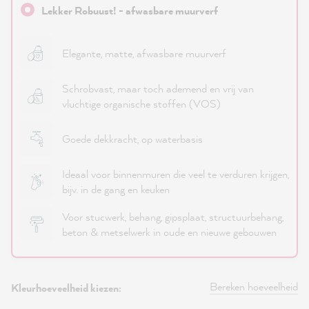
Lekker Robuust! - afwasbare muurverf
Elegante, matte, afwasbare muurverf
Schrobvast, maar toch ademend en vrij van
vluchtige organische stoffen (VOS)
Goede dekkracht, op waterbasis
Ideaal voor binnenmuren die veel te verduren krijgen,
bijv. in de gang en keuken
Voor stucwerk, behang, gipsplaat, structuurbehang,
beton & metselwerk in oude en nieuwe gebouwen
Bereken hoeveelheid
Kleurhoeveelheid kiezen: