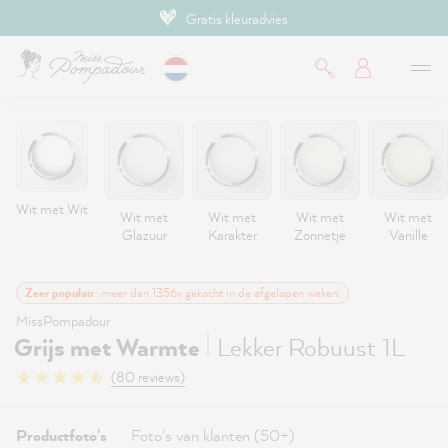
Gratis kleuradvies
de hoofdinhoud
Wit met Wit
Wit met
Wit met
Wit met
Wit met
Glazuur
Karakter
Zonnetje
Vanille
Zeer populair
: meer dan 1356x gekocht in de afgelopen weken.
MissPompadour
|
Grijs met Warmte
Lekker Robuust 1L
(80 reviews)
Productfoto's
Foto's van klanten (50+)