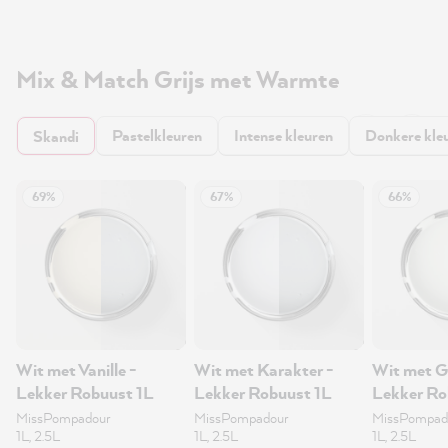
Mix & Match Grijs met Warmte
Pastelkleuren
Intense kleuren
Donkere kle
Skandi
69%
67%
66%
Wit met Vanille -
Wit met Karakter -
Wit met G
Lekker Robuust 1L
Lekker Robuust 1L
Lekker Ro
MissPompadour
MissPompadour
MissPompad
1L, 2.5L
1L, 2.5L
1L, 2.5L