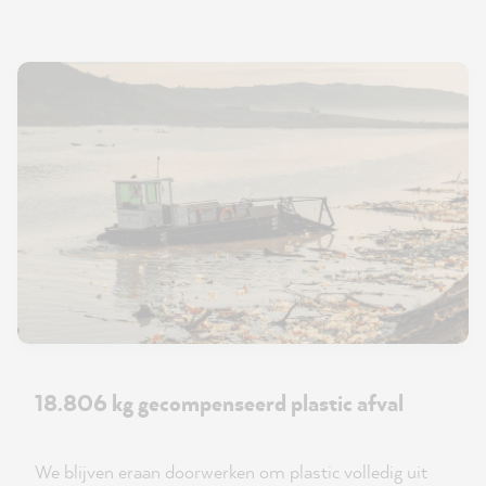
18.806 kg gecompenseerd plastic afval
We blijven eraan doorwerken om plastic volledig uit