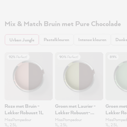
Mix & Match Bruin met Pure Chocolade
Pastelkleuren
Intense kleuren
Donke
Urban Jungle
92%
Perfect!
90%
Perfect!
89%
Roze met Bruin -
Groen met Laurier -
Groen met
Lekker Robuust 1L
Lekker Robuust-
Lekker Ro
muurverf 1L
MissPompadour
MissPompadour
MissPompad
1L, 2.5L
1L, 2.5L
1L, 2.5L