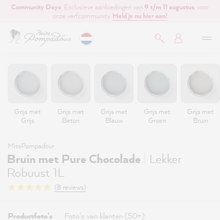
Community Days
: Exclusieve aanbiedingen van
9 t/m 11 augustus
, voor
de hoofdinhoud
onze verfcommunity.
Meld je nu hier aan!
Grijs met
Grijs met
Grijs met
Grijs met
Grijs met
Grijs
Beton
Blauw
Groen
Bruin
MissPompadour
|
Bruin met Pure Chocolade
Lekker
Robuust 1L
(8 reviews)
Productfoto's
Foto's van klanten (50+)