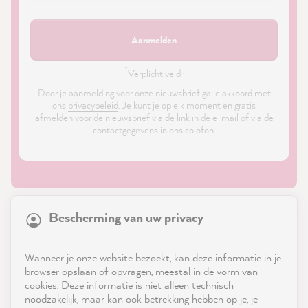
Aanmelden
*
Verplicht veld ·
Door je aanmelding voor onze nieuwsbrief ga je akkoord met
ons
privacybeleid
. Je kunt je op elk moment en gratis
afmelden voor de nieuwsbrief via de link in de e-mail of via de
contactgegevens in ons colofon.
21,867
Reviews
Bescherming van uw privacy
4.9
rating
8,984
reviews
Shop
Wanneer je onze website bezoekt, kan deze informatie in je
reviews-io
browser opslaan of opvragen, meestal in de vorm van
Service
cookies. Deze informatie is niet alleen technisch
noodzakelijk, maar kan ook betrekking hebben op je, je