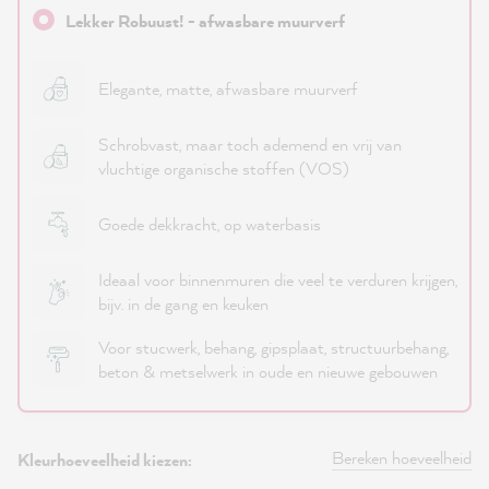
Lekker Robuust! - afwasbare muurverf
Elegante, matte, afwasbare muurverf
Schrobvast, maar toch ademend en vrij van
vluchtige organische stoffen (VOS)
Goede dekkracht, op waterbasis
Ideaal voor binnenmuren die veel te verduren krijgen,
bijv. in de gang en keuken
Voor stucwerk, behang, gipsplaat, structuurbehang,
beton & metselwerk in oude en nieuwe gebouwen
Bereken hoeveelheid
Kleurhoeveelheid kiezen: