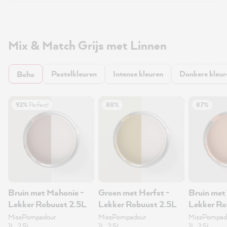
Mix & Match Grijs met Linnen
Pastelkleuren
Intense kleuren
Donkere kleur
Boho
92%
Perfect!
88%
87%
Bruin met Mahonie -
Groen met Herfst -
Bruin met 
Lekker Robuust 2.5L
Lekker Robuust 2.5L
Lekker Ro
MissPompadour
MissPompadour
MissPompad
1L, 2.5L
1L, 2.5L
1L, 2.5L