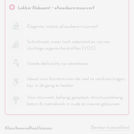
Lekker Robuust! - afwasbare muurverf
Elegante, matte, afwasbare muurverf
Schrobvast, maar toch ademend en vrij van
vluchtige organische stoffen (VOS)
Goede dekkracht, op waterbasis
Ideaal voor binnenmuren die veel te verduren krijgen,
bijv. in de gang en keuken
Voor stucwerk, behang, gipsplaat, structuurbehang,
beton & metselwerk in oude en nieuwe gebouwen
Bereken hoeveelheid
Kleurhoeveelheid kiezen: