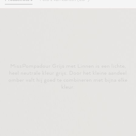
MissPompadour Grijs met Linnen is een lichte,
heel neutrale kleur grijs. Door het kleine aandeel
omber valt hij goed te combineren met bijna elke
kleur.