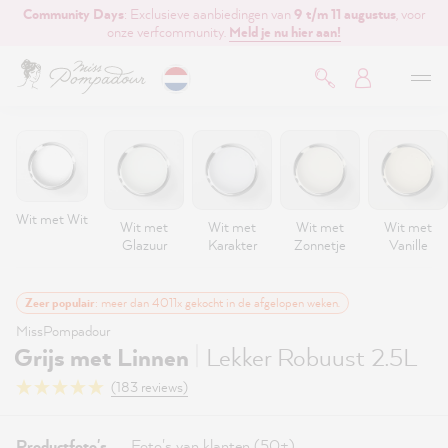
Community Days
: Exclusieve aanbiedingen van
9 t/m 11 augustus
, voor
de hoofdinhoud
onze verfcommunity.
Meld je nu hier aan!
Wit met Wit
Wit met
Wit met
Wit met
Wit met
Glazuur
Karakter
Zonnetje
Vanille
Zeer populair
: meer dan 4011x gekocht in de afgelopen weken.
MissPompadour
|
Grijs met Linnen
Lekker Robuust 2.5L
(183 reviews)
Productfoto's
Foto's van klanten (50+)