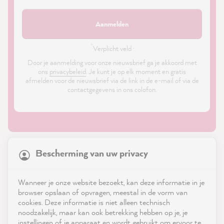
Aanmelden
*
Verplicht veld ·
Door je aanmelding voor onze nieuwsbrief ga je akkoord met
ons
privacybeleid
. Je kunt je op elk moment en gratis
afmelden voor de nieuwsbrief via de link in de e-mail of via de
contactgegevens in ons colofon.
21,923
Reviews
Bescherming van uw privacy
4.9
rating
9,003
reviews
Shop
Wanneer je onze website bezoekt, kan deze informatie in je
reviews-io
browser opslaan of opvragen, meestal in de vorm van
Service
cookies. Deze informatie is niet alleen technisch
noodzakelijk, maar kan ook betrekking hebben op je, je
instellingen of je apparaat en wordt gebruikt om ervoor te