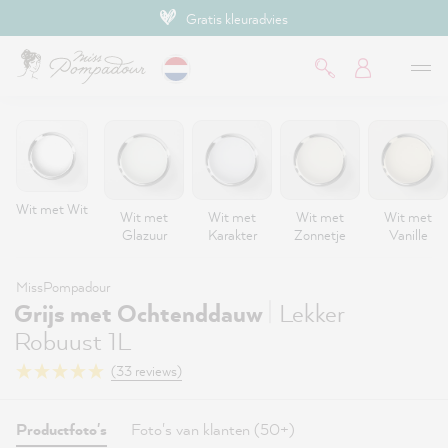
Gratis kleuradvies
de hoofdinhoud
Wit met Wit
Wit met
Wit met
Wit met
Wit met
Glazuur
Karakter
Zonnetje
Vanille
MissPompadour
|
Grijs met Ochtenddauw
Lekker
Robuust 1L
(33 reviews)
Productfoto's
Foto's van klanten (50+)