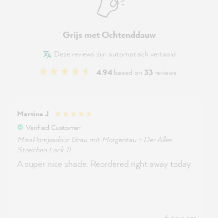
Grijs met Ochtenddauw
Deze reviews zijn automatisch vertaald
4.94
based on
33
reviews
Martina J
Verified Customer
MissPompadour Grau mit Morgentau - Der Alles
Streichen Lack 1L
A super nice shade. Reordered right away today.
6 days ago