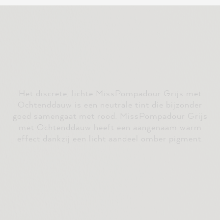
Het discrete, lichte MissPompadour Grijs met
Ochtenddauw is een neutrale tint die bijzonder
goed samengaat met rood. MissPompadour Grijs
met Ochtenddauw heeft een aangenaam warm
effect dankzij een licht aandeel omber pigment.