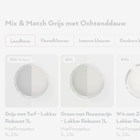
Mix & Match Grijs met Ochtenddauw
Pastelkleuren
Intense kleuren
Donkere k
Landhaus
92%
Perfect!
85%
84%
Grijs met Turf - Lekker
Groen met Rozemarijn
Wit met Z
Robuust 1L
- Lekker Robuust 1L
Lekker Ro
MissPompadour
MissPompadour
MissPompad
1L, 2.5L
1L, 2.5L
1L, 2.5L