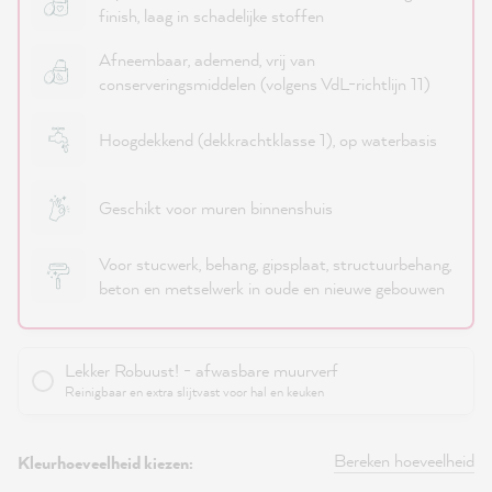
finish, laag in schadelijke stoffen
Afneembaar, ademend, vrij van
conserveringsmiddelen (volgens VdL-richtlijn 11)
Hoogdekkend (dekkrachtklasse 1), op waterbasis
Geschikt voor muren binnenshuis
Voor stucwerk, behang, gipsplaat, structuurbehang,
beton en metselwerk in oude en nieuwe gebouwen
Lekker Robuust! - afwasbare muurverf
Reinigbaar en extra slijtvast voor hal en keuken
Bereken hoeveelheid
Kleurhoeveelheid kiezen: