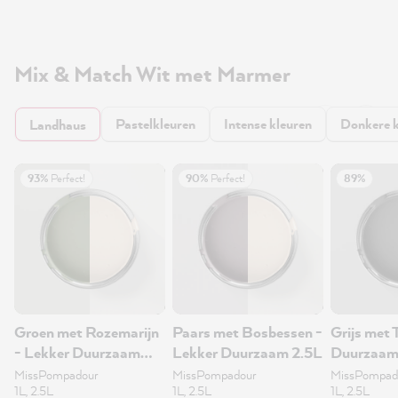
Mix & Match Wit met Marmer
Pastelkleuren
Intense kleuren
Donkere k
Landhaus
93%
Perfect!
90%
Perfect!
89%
Groen met Rozemarijn
Paars met Bosbessen -
Grijs met 
- Lekker Duurzaam
Lekker Duurzaam 2.5L
Duurzaam
2.5L
MissPompadour
MissPompadour
MissPompad
1L, 2.5L
1L, 2.5L
1L, 2.5L