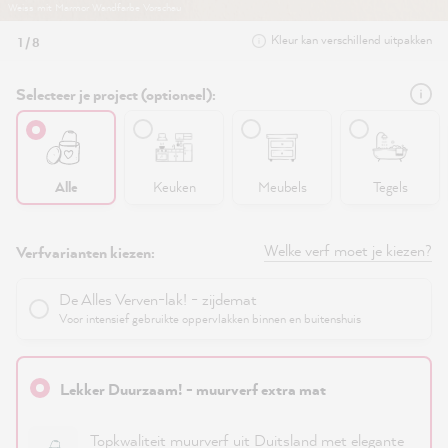
Weiss mit Marmor Wandfarbe Vorschau
Kleur kan verschillend uitpakken
1 / 8
Selecteer je project (optioneel):
Alle
Keuken
Meubels
Tegels
Welke verf moet je kiezen?
Verfvarianten kiezen:
De Alles Verven-lak! - zijdemat
Voor intensief gebruikte oppervlakken binnen en buitenshuis
Lekker Duurzaam! - muurverf extra mat
Topkwaliteit muurverf uit Duitsland met elegante