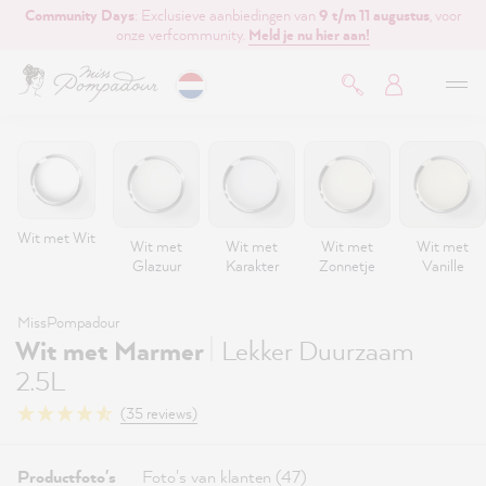
Community Days
: Exclusieve aanbiedingen van
9 t/m 11 augustus
, voor
de hoofdinhoud
onze verfcommunity.
Meld je nu hier aan!
Wit met Wit
Wit met
Wit met
Wit met
Wit met
Glazuur
Karakter
Zonnetje
Vanille
MissPompadour
|
Wit met Marmer
Lekker Duurzaam
2.5L
(35 reviews)
Productfoto's
Foto's van klanten (47)