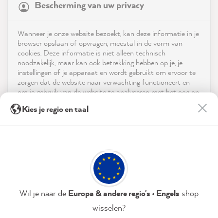
Bescherming van uw privacy
4.9
rating
8,985
reviews
Shop
Wanneer je onze website bezoekt, kan deze informatie in je
reviews-io
browser opslaan of opvragen, meestal in de vorm van
Service
cookies. Deze informatie is niet alleen technisch
noodzakelijk, maar kan ook betrekking hebben op je, je
instellingen of je apparaat en wordt gebruikt om ervoor te
Neem contact op met
zorgen dat de website naar verwachting functioneert en
om je gebruik van de website te analyseren met het oog op
App downloaden
de optimalisering ervan, en om gepersonaliseerde
Julia K
Kies je regio en taal
advertenties aan te bieden via de diensten die in de
Verified Customer
verklaring inzake gegevensbescherming worden genoemd.
Prijzen
MissPompadour Grün mit Salbei - Der Alles
Streichen Lack 2.5L
Door op "Accepteren & sluiten" te klikken, ga je vrijwillig
Sociale media
Just great... painted twice the tiles super
akkoord (op elk moment herroepbaar) met deze
Twitter
nice color brilliantly covered
gegevensverwerking.
Facebook
Helpful
?
Yes
Share
3 hours ago
Privacybeleid
Colofon
Instellen
Wil je naar de
Europa & andere regio's • Engels
shop
wisselen?
Julia K