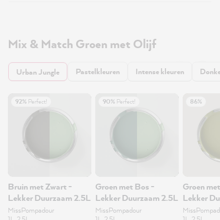
Mix & Match Groen met Olijf
Pastelkleuren
Intense kleuren
Donke
Urban Jungle
92%
Perfect!
90%
Perfect!
86%
Bruin met Zwart -
Groen met Bos -
Groen met
Lekker Duurzaam 2.5L
Lekker Duurzaam 2.5L
Lekker D
MissPompadour
MissPompadour
MissPompad
1L, 2.5L
1L, 2.5L
1L, 2.5L