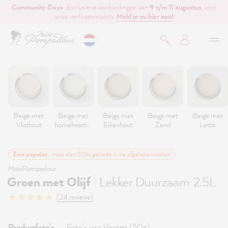
Community Days
: Exclusieve aanbiedingen van
9 t/m 11 augustus
, voor
de hoofdinhoud
onze verfcommunity.
Meld je nu hier aan!
Beige met
Beige met
Beige met
Beige met
Beige met
Vlothout
homeheartm
Eikenhout
Zand
Latte
ade
Zeer populair
: meer dan 526x gekocht in de afgelopen weken.
MissPompadour
|
Groen met Olijf
Lekker Duurzaam 2.5L
(24 reviews)
Productfoto's
Foto's van klanten (50+)