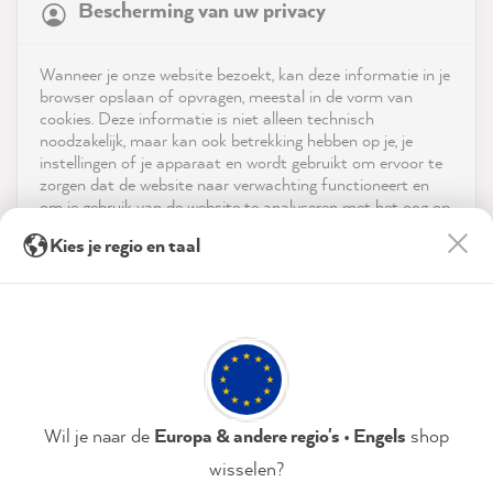
Bescherming van uw privacy
4.9
rating
8,987
reviews
Shop
Wanneer je onze website bezoekt, kan deze informatie in je
reviews-io
browser opslaan of opvragen, meestal in de vorm van
Service
cookies. Deze informatie is niet alleen technisch
noodzakelijk, maar kan ook betrekking hebben op je, je
instellingen of je apparaat en wordt gebruikt om ervoor te
Neem contact op met
zorgen dat de website naar verwachting functioneert en
om je gebruik van de website te analyseren met het oog op
App downloaden
de optimalisering ervan, en om gepersonaliseerde
Anne L
Kies je regio en taal
advertenties aan te bieden via de diensten die in de
Verified Customer
verklaring inzake gegevensbescherming worden genoemd.
Prijzen
The color selection is simply great. The
before and after pictures show very
Door op "Accepteren & sluiten" te klikken, ga je vrijwillig
Sociale media
convincingly what you could change within
akkoord (op elk moment herroepbaar) met deze
your own four walls. I also think the quality
gegevensverwerking.
of the colors is very good. There are only
Twitter
reductions in price.
Facebook
Privacybeleid
Colofon
Instellen
Wil je naar de
Europa & andere regio's • Engels
shop
Helpful
?
Yes
Share
2 minutes ago
wisselen?