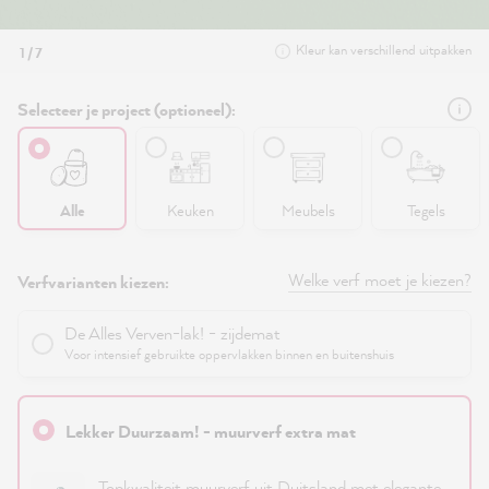
Kleur kan verschillend uitpakken
1 / 7
Selecteer je project (optioneel):
Alle
Keuken
Meubels
Tegels
Welke verf moet je kiezen?
Verfvarianten kiezen:
De Alles Verven-lak! - zijdemat
Voor intensief gebruikte oppervlakken binnen en buitenshuis
Lekker Duurzaam! - muurverf extra mat
Topkwaliteit muurverf uit Duitsland met elegante