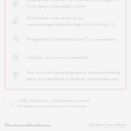
finish, laag in schadelijke stoffen
Afneembaar, ademend, vrij van
conserveringsmiddelen (volgens VdL-richtlijn 11)
Hoogdekkend (dekkrachtklasse 1), op waterbasis
Geschikt voor muren binnenshuis
Voor stucwerk, behang, gipsplaat, structuurbehang,
beton en metselwerk in oude en nieuwe gebouwen
Lekker Robuust! - afwasbare muurverf
Reinigbaar en extra slijtvast voor hal en keuken
Bereken hoeveelheid
Kleurhoeveelheid kiezen: