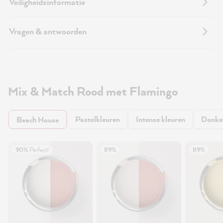
Veiligheidsinformatie
Vragen & antwoorden
Mix & Match Rood met Flamingo
Pastelkleuren
Intense kleuren
Donker
Beach House
90%
Perfect!
89%
89%