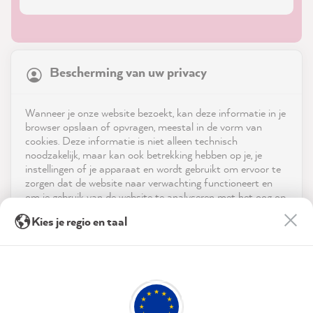
21,831
Reviews
Bescherming van uw privacy
4.9
rating
8,972
reviews
Shop
Wanneer je onze website bezoekt, kan deze informatie in je
reviews-io
browser opslaan of opvragen, meestal in de vorm van
Service
cookies. Deze informatie is niet alleen technisch
noodzakelijk, maar kan ook betrekking hebben op je, je
instellingen of je apparaat en wordt gebruikt om ervoor te
Neem contact op met
zorgen dat de website naar verwachting functioneert en
om je gebruik van de website te analyseren met het oog op
App downloaden
de optimalisering ervan, en om gepersonaliseerde
Anonym
Kies je regio en taal
advertenties aan te bieden via de diensten die in de
Verified Customer
Twitter
verklaring inzake gegevensbescherming worden genoemd.
Prijzen
Super fast delivery
Facebook
Door op "Accepteren & sluiten" te klikken, ga je vrijwillig
Helpful
?
Yes
Share
51 seconds ago
Sociale media
akkoord (op elk moment herroepbaar) met deze
gegevensverwerking.