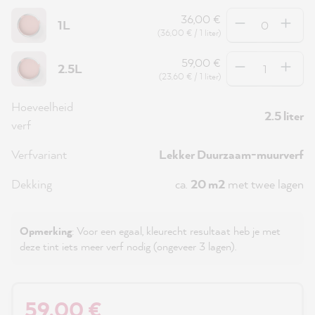
Hoeveelheid
36,00 €
1L
(36,00 € / 1 liter)
Hoeveelheid
59,00 €
2.5L
(23,60 € / 1 liter)
Hoeveelheid
2.5 liter
verf
Verfvariant
Lekker Duurzaam-muurverf
Dekking
ca.
20 m2
met twee lagen
Opmerking
: Voor een egaal, kleurecht resultaat heb je met
deze tint iets meer verf nodig (ongeveer 3 lagen).
59,00 €