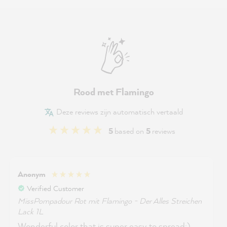
Rood met Flamingo
Deze reviews zijn automatisch vertaald
5
based on
5
reviews
Anonym
Verified Customer
MissPompadour Rot mit Flamingo - Der Alles Streichen
Lack 1L
Wonderful color that is super easy to spread:)