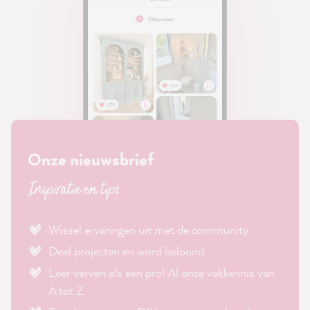
Onze nieuwsbrief
Inspiratie en tips
Wissel ervaringen uit met de community.
Deel projecten en word beloond.
Leer verven als een pro! Al onze vakkennis van
A tot Z.