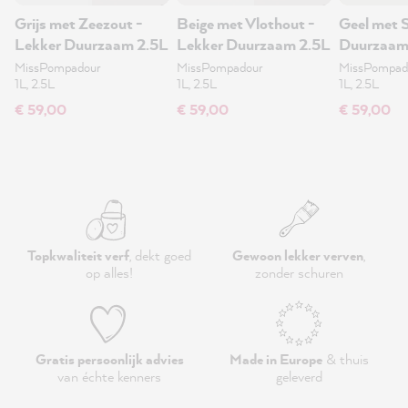
Grijs met Zeezout -
Beige met Vlothout -
Geel met S
Lekker Duurzaam 2.5L
Lekker Duurzaam 2.5L
Duurzaam
MissPompadour
MissPompadour
MissPompad
1L, 2.5L
1L, 2.5L
1L, 2.5L
€ 59,00
€ 59,00
€ 59,00
Topkwaliteit verf
, dekt goed
Gewoon lekker verven
,
op alles!
zonder schuren
Gratis persoonlijk advies
Made in Europe
& thuis
van échte kenners
geleverd