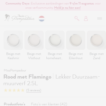
Community Days
: Exclusieve aanbiedingen van
9 t/m 11 augustus
, voor
de hoofdinhoud
onze verfcommunity.
Meld je nu hier aan!
Beige met
Beige met
Beige met
Beige met
Beige met
Kashmir
Vlothout
homeheartm
Eikenhout
Zand
ade
MissPompadour
|
Rood met Flamingo
Lekker Duurzaam-
muurverf 2.5L
(5 reviews)
Productfoto's
Foto's van klanten (42)