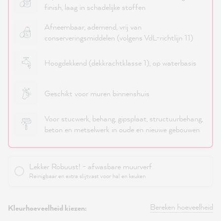
finish, laag in schadelijke stoffen
Afneembaar, ademend, vrij van
conserveringsmiddelen (volgens VdL-richtlijn 11)
Hoogdekkend (dekkrachtklasse 1), op waterbasis
Geschikt voor muren binnenshuis
Voor stucwerk, behang, gipsplaat, structuurbehang,
beton en metselwerk in oude en nieuwe gebouwen
Lekker Robuust! - afwasbare muurverf
Reinigbaar en extra slijtvast voor hal en keuken
Bereken hoeveelheid
Kleurhoeveelheid kiezen: