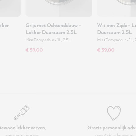
kker
Grijs met Ochtenddauw -
Wit met Zijde - L
Lekker Duurzaam 2.5L
Duurzaam 2.5L
MissPompadour
•
1L, 2.5L
MissPompadour
•
1L, 
€ 59,00
€ 59,00
ewoon lekker verven
,
Gratis persoonlijk adv
zonder schuren
van échte kenners