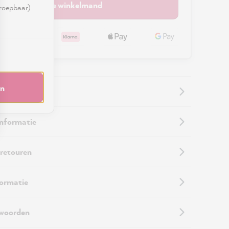
In de winkelmand
rroepbaar)
en
informatie
 retouren
formatie
twoorden