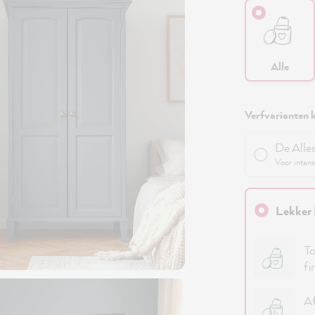
Alle
Verfvarianten k
De Alle
Voor intens
Lekker 
To
fi
Af