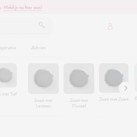
y.
Meld je nu hier aan!
spiratie
Advies
s met Turf
B
Zwart met Zwart
Zwart met
Zwart met
Leisteen
Fluweel