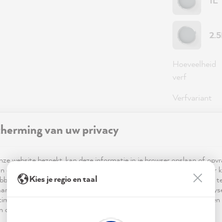
1L
2.
Hoeveelheid
verf
Verfvariant
Dekking
herming van uw privacy
ze website bezoekt, kan deze informatie in je browser opslaan of opv
59,0
n cookies. Deze informatie is niet alleen technisch noodzakelijk, maar 
Kies je regio en taal
bben op je, je instellingen of je apparaat en wordt gebruikt om ervoor t
Prijzen incl
ar verwachting functioneert en om je gebruik van de website te analy
Beschikbaa
imalisering ervan, en om gepersonaliseerde advertenties aan te bieden 
 in de verklaring inzake gegevensbescherming worden genoemd.