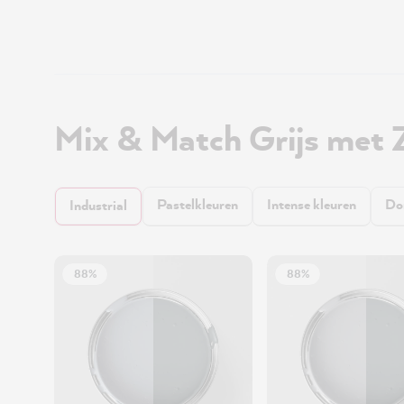
Mix & Match Grijs met 
Pastelkleuren
Intense kleuren
Do
Industrial
88%
88%