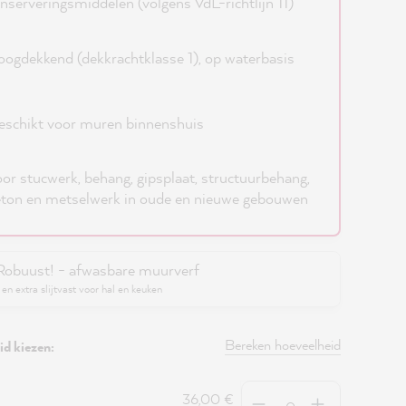
nserveringsmiddelen (volgens VdL-richtlijn 11)
ogdekkend (dekkrachtklasse 1), op waterbasis
schikt voor muren binnenshuis
or stucwerk, behang, gipsplaat, structuurbehang,
ton en metselwerk in oude en nieuwe gebouwen
Robuust! - afwasbare muurverf
en extra slijtvast voor hal en keuken
Bereken hoeveelheid
d kiezen:
Hoeveelheid
36,00 €