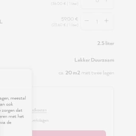
(36,00 € / 1 liter)
Hoeveelheid
59,00 €
5L
(23,60 € / 1 liter)
2.5 liter
Lekker Duurzaam
ca.
20 m2
met twee lagen
ragen, meestal
0 €
kan ook
e zorgen dat
. BTW en excl. verzendkosten
seren met het
r, levertijd: 2 - 3 werkdagen
via de