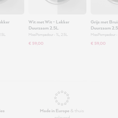
ekker
Wit met Wit - Lekker
Grijs met Brui
Duurzaam 2.5L
Duurzaam 2.
2.5L
MissPompadour
•
1L, 2.5L
MissPompadour
€ 59,00
€ 59,00
ies
Made in Europe
& thuis
geleverd