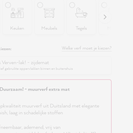
Keuken
Meubels
Tegels
Muren
Welke verf moet je kiezen?
iezen:
s Verven-lak! - zijdemat
ief gebruikte oppervlakken binnen en buitenshuis
Duurzaam! - muurverf extra mat
pkwaliteit muurverf uit Duitsland met elegante
nish, laag in schadelijke stoffen
neembaar, ademend, vrij van