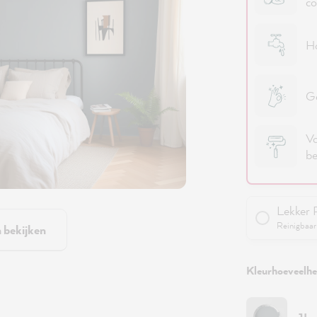
co
Ho
Ge
Vo
be
Lekker 
Reinigbaar 
n bekijken
Kleurhoeveelhei