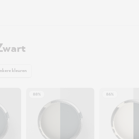
Zwart
nkere kleuren
88%
86%