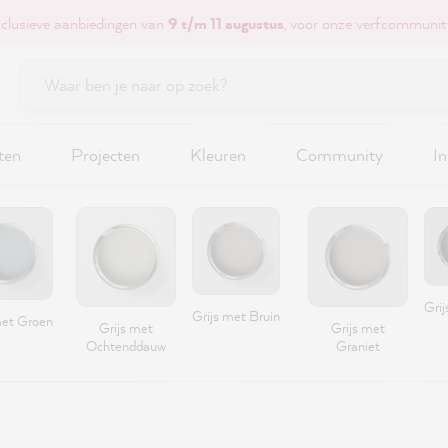
xclusieve aanbiedingen van
9 t/m 11 augustus
, voor onze verfcommunit
ten
Projecten
Kleuren
Community
In
Grij
Grijs met Bruin
met Groen
Grijs met
Grijs met
Ochtenddauw
Graniet