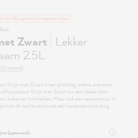
eer dan 750x gekocht in de afgelopen weken.
our
|
 met Zwart
Lekker
aam 2.5L
(52 reviews)
 Grijs met Zwart is een prachtig, intens antraciet.
sPompadour Grijs met Zwart tot een ideale kleur
en, luiken en tuinhekken. Maar ook een accentmuur in
e met dit zachte antraciet een luxueuze uitstraling
ject (optioneel):