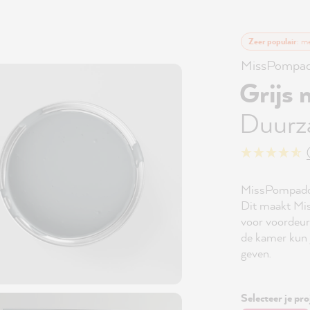
Zeer populair
: m
MissPompad
Grijs
Duurz
MissPompadour
Dit maakt Mis
voor voordeur
de kamer kun j
geven.
Selecteer je pro