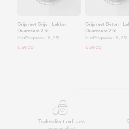
Grijs met Grijs - Lekker
Grijs met Beton - Le
Duurzaam 2.5L
Duurzaam 2.5L
MissPompadour
•
1L, 2.5L
MissPompadour
•
1L, 2.5L
€ 59,00
€ 59,00
Topkwaliteit verf
, dekt
G
goed op alles!