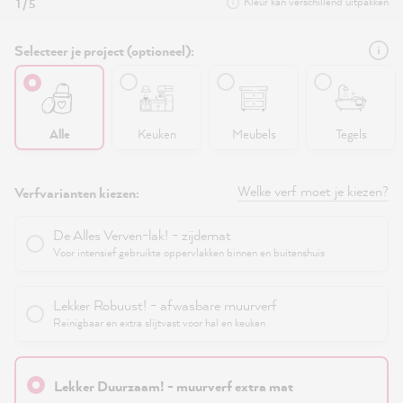
Kleur kan verschillend uitpakken
1 / 5
Selecteer je project (optioneel):
Alle
Keuken
Meubels
Tegels
Welke verf moet je kiezen?
Verfvarianten kiezen:
De Alles Verven-lak! - zijdemat
Voor intensief gebruikte oppervlakken binnen en buitenshuis
Lekker Robuust! - afwasbare muurverf
Reinigbaar en extra slijtvast voor hal en keuken
Lekker Duurzaam! - muurverf extra mat