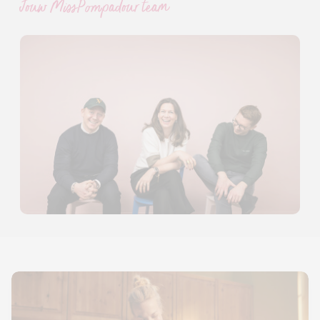
Jouw MissPompadour team