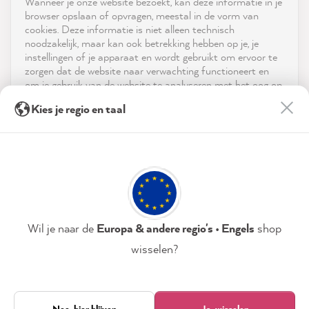
Wanneer je onze website bezoekt, kan deze informatie in je
reviews-io
browser opslaan of opvragen, meestal in de vorm van
Service
cookies. Deze informatie is niet alleen technisch
noodzakelijk, maar kan ook betrekking hebben op je, je
instellingen of je apparaat en wordt gebruikt om ervoor te
Neem contact op met
zorgen dat de website naar verwachting functioneert en
om je gebruik van de website te analyseren met het oog op
App downloaden
de optimalisering ervan, en om gepersonaliseerde
Anonym
Kies je regio en taal
advertenties aan te bieden via de diensten die in de
Verified Customer
verklaring inzake gegevensbescherming worden genoemd.
Prijzen
I ordered the starter kit. I'm impressed by
everything about it. Now we're ready to go,
Door op "Accepteren & sluiten" te klikken, ga je vrijwillig
Twitter
Sociale media
we want to beautify our kitchen.
akkoord (op elk moment herroepbaar) met deze
Facebook
gegevensverwerking.
Helpful
?
Yes
Share
4 hours ago
Privacybeleid
Colofon
Instellen
Wil je naar de
Europa & andere regio's • Engels
shop
Sabine W
wisselen?
Verified Customer
Accepteren & sluiten
CosyColours Wax Brush - Wachspinsel
Went surprisingly well with the brush.
Alleen noodzakelijk
Nee, hier blijven
Ja, wisselen