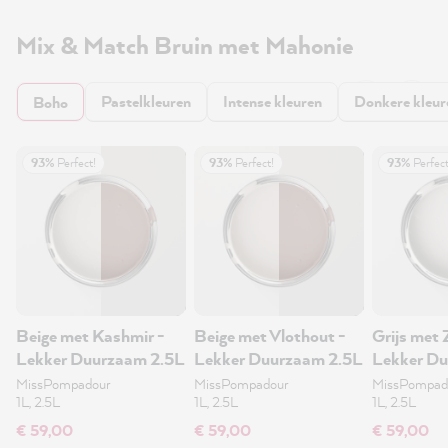
Mix & Match Bruin met Mahonie
Pastelkleuren
Intense kleuren
Donkere kleur
Boho
93%
Perfect!
93%
Perfect!
93%
Perfect
Beige met Kashmir -
Beige met Vlothout -
Grijs met 
Lekker Duurzaam 2.5L
Lekker Duurzaam 2.5L
Lekker D
MissPompadour
MissPompadour
MissPompad
1L, 2.5L
1L, 2.5L
1L, 2.5L
€ 59,00
€ 59,00
€ 59,00