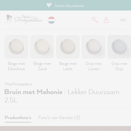
Gratis kleuradvies
de hoofdinhoud
Beige met
Beige met
Beige met
Grijs met
Grijs met
Eikenhout
Zand
Latte
Linnen
Grijs
MissPompadour
|
Bruin met Mahonie
Lekker Duurzaam
2.5L
Productfoto's
Foto's van klanten (3)