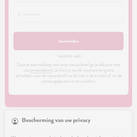
Aanmelden
*
Verplicht veld ·
Door je aanmelding voor onze nieuwsbrief ga je akkoord met
ons
privacybeleid
. Je kunt je op elk moment en gratis
afmelden voor de nieuwsbrief via de link in de e-mail of via de
contactgegevens in ons colofon.
21,923
Reviews
Bescherming van uw privacy
4.9
rating
9,003
reviews
Shop