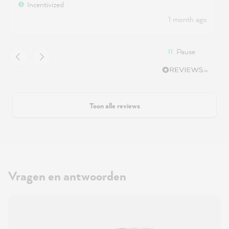
Incentivized
square meters didn't work at all with 2 times. The
1 month ago
2 liters were also very tight for one wall, but were
just enough. I would therefore reconsider the
information, which is why I have deducted 1 star.
Pause
Toon alle reviews
Vragen en antwoorden