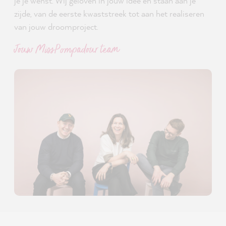
je je wenst. Wij geloven in jouw idee en staan aan je
zijde, van de eerste kwaststreek tot aan het realiseren
van jouw droomproject.
Jouw MissPompadour team