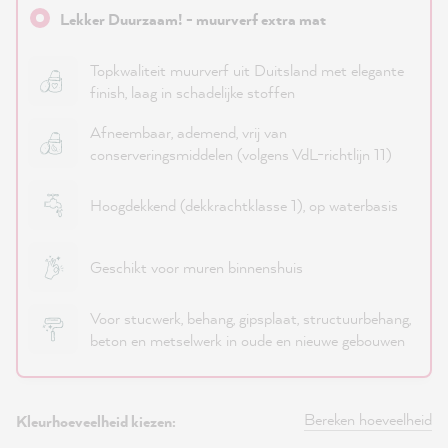
Lekker Duurzaam! - muurverf extra mat
Topkwaliteit muurverf uit Duitsland met elegante
finish, laag in schadelijke stoffen
Afneembaar, ademend, vrij van
conserveringsmiddelen (volgens VdL-richtlijn 11)
Hoogdekkend (dekkrachtklasse 1), op waterbasis
Geschikt voor muren binnenshuis
Voor stucwerk, behang, gipsplaat, structuurbehang,
beton en metselwerk in oude en nieuwe gebouwen
Bereken hoeveelheid
Kleurhoeveelheid kiezen: