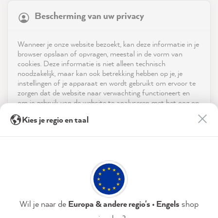
Bescherming van uw privacy
4.9
rating
8,972
reviews
Shop
Wanneer je onze website bezoekt, kan deze informatie in je
reviews-io
browser opslaan of opvragen, meestal in de vorm van
Service
cookies. Deze informatie is niet alleen technisch
noodzakelijk, maar kan ook betrekking hebben op je, je
instellingen of je apparaat en wordt gebruikt om ervoor te
Neem contact op met
zorgen dat de website naar verwachting functioneert en
om je gebruik van de website te analyseren met het oog op
App downloaden
de optimalisering ervan, en om gepersonaliseerde
Anonym
Kies je regio en taal
advertenties aan te bieden via de diensten die in de
Verified Customer
Twitter
verklaring inzake gegevensbescherming worden genoemd.
Prijzen
Super fast delivery
Facebook
Door op "Accepteren & sluiten" te klikken, ga je vrijwillig
Helpful
?
Yes
Share
51 seconds ago
Sociale media
akkoord (op elk moment herroepbaar) met deze
gegevensverwerking.
Annette R
Privacybeleid
Colofon
Instellen
Wil je naar de
Europa & andere regio's • Engels
shop
Verified Customer
I painted the top of an old, long table. It is