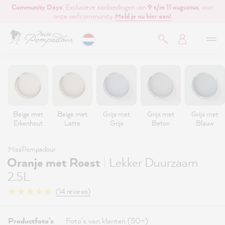
Community Days
: Exclusieve aanbiedingen van
9 t/m 11 augustus
, voor
de hoofdinhoud
onze verfcommunity.
Meld je nu hier aan!
Beige met
Beige met
Grijs met
Grijs met
Grijs met
Eikenhout
Latte
Grijs
Beton
Blauw
MissPompadour
|
Oranje met Roest
Lekker Duurzaam
2.5L
(14 reviews)
Productfoto's
Foto's van klanten (50+)