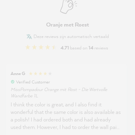
Oranje met Roest
Deze reviews zijn automatisch vertaald
4.71
based on
14
reviews
Anne G
Verified Customer
MissPompadour Orange mit Rost - Die Wertvolle
Wandfarbe 1L
I think the color is great, and I also find it
wonderful that the same color is also available as
a polish! I had ordered both and had already
used them. However, I had to order the wall paint
twice (1 l each), as the information for the 8