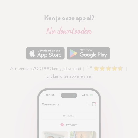
Ken je onze app al?
Nu downloaden
4.9
Al meer dan 200.000 keer gedownload
Dit kan onze app allemaal