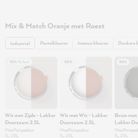
Mix & Match Oranje met Roest
Pastelkleuren
Intense kleuren
Donkere k
Industrial
92%
Perfect!
88%
88%
Wit met Zijde - Lekker
Wit met Wit - Lekker
Bruin met
Duurzaam 2.5L
Duurzaam 2.5L
Lekker D
MissPompadour
MissPompadour
MissPompad
1L, 2.5L
1L, 2.5L
1L, 2.5L