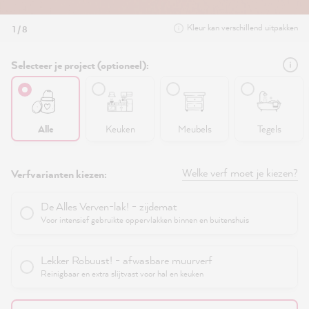
Kleur kan verschillend uitpakken
1 / 8
Selecteer je project (optioneel):
Alle
Keuken
Meubels
Tegels
Welke verf moet je kiezen?
Verfvarianten kiezen:
De Alles Verven-lak! - zijdemat
Voor intensief gebruikte oppervlakken binnen en buitenshuis
Lekker Robuust! - afwasbare muurverf
Reinigbaar en extra slijtvast voor hal en keuken