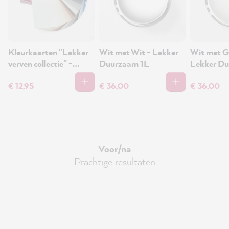
Kleurkaarten "Lekker
Wit met Wit - Lekker
Wit met G
verven collectie" -
Duurzaam 1L
Lekker Du
Kleurkaarten
€ 12,95
€ 36,00
€ 36,00
Voor/na
Prachtige resultaten