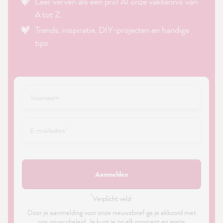
Leer verven als een pro! Al onze vakkennis van
A tot Z.
Trends, inspiratie, DIY-projecten en handige
tips.
Aanmelden
*
Verplicht veld ·
Door je aanmelding voor onze nieuwsbrief ga je akkoord met
ons
privacybeleid
. Je kunt je op elk moment en gratis