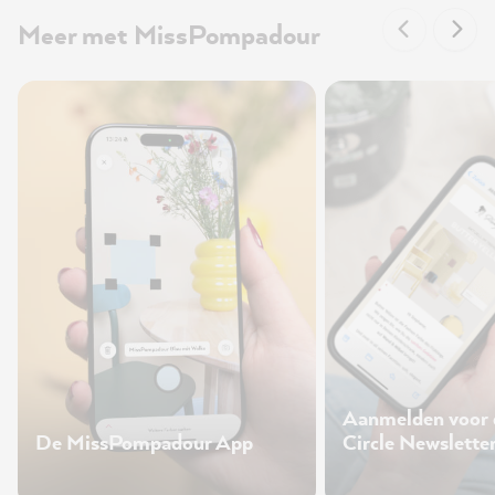
Meer met MissPompadour
Aanmelden voor
De MissPompadour App
Circle Newslette