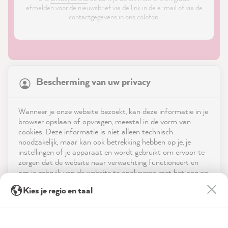
afmelden voor de nieuwsbrief via de link in de e-mail of via de
contactgegevens in ons colofon.
21,837
Reviews
Bescherming van uw privacy
4.9
rating
8,972
reviews
Shop
Wanneer je onze website bezoekt, kan deze informatie in je
reviews-io
browser opslaan of opvragen, meestal in de vorm van
Service
cookies. Deze informatie is niet alleen technisch
noodzakelijk, maar kan ook betrekking hebben op je, je
instellingen of je apparaat en wordt gebruikt om ervoor te
Neem contact op met
zorgen dat de website naar verwachting functioneert en
om je gebruik van de website te analyseren met het oog op
App downloaden
de optimalisering ervan, en om gepersonaliseerde
Christine H
Kies je regio en taal
advertenties aan te bieden via de diensten die in de
Verified Customer
verklaring inzake gegevensbescherming worden genoemd.
Prijzen
MissPompadour Grün mit Rosmarin - Der Alles
Streichen Lack 2.5L
Door op "Accepteren & sluiten" te klikken, ga je vrijwillig