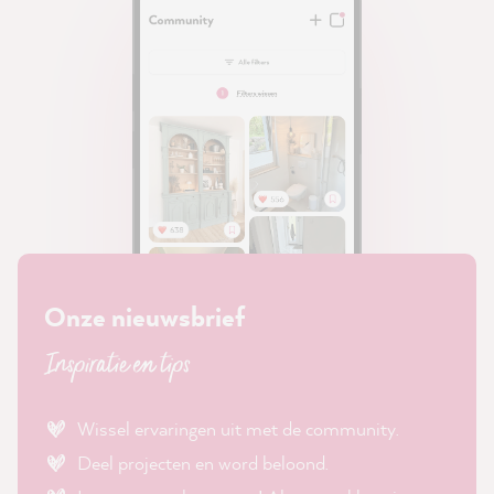
Onze nieuwsbrief
Inspiratie en tips
Wissel ervaringen uit met de community.
Deel projecten en word beloond.