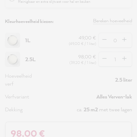
Reinigbaar en extra slijtvast voor hal en keuken
Bereken hoeveelheid
Kleurhoeveelheid kiezen:
Hoeveelheid
49,00 €
1L
(49,00 € / 1 liter)
Hoeveelheid
98,00 €
2.5L
(39,20 € / 1 liter)
Hoeveelheid
2.5 liter
verf
Verfvariant
Alles Verven-lak
Dekking
ca.
25 m2
met twee lagen
98,00 €