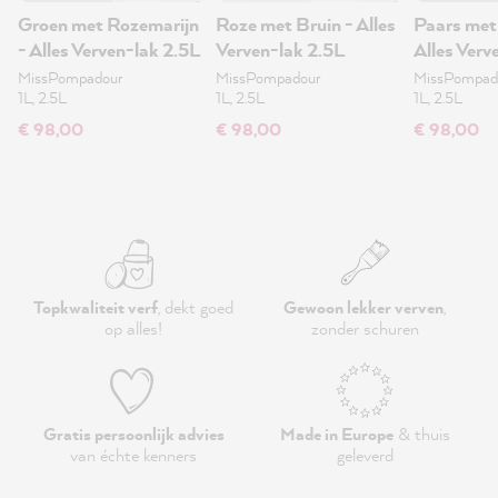
Groen met Rozemarijn
Roze met Bruin - Alles
Paars met
- Alles Verven-lak 2.5L
Verven-lak 2.5L
Alles Verv
MissPompadour
MissPompadour
MissPompad
1L, 2.5L
1L, 2.5L
1L, 2.5L
€ 98,00
€ 98,00
€ 98,00
Topkwaliteit verf
, dekt goed
Gewoon lekker verven
,
op alles!
zonder schuren
Gratis persoonlijk advies
Made in Europe
& thuis
van échte kenners
geleverd