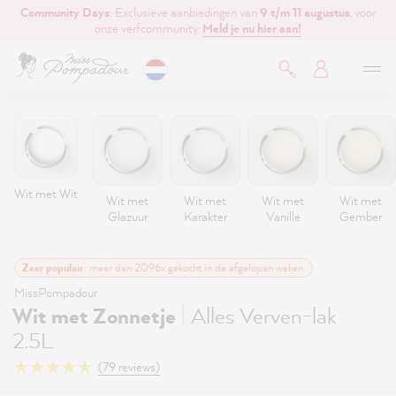
Community Days
: Exclusieve aanbiedingen van
9 t/m 11 augustus
, voor
de hoofdinhoud
onze verfcommunity.
Meld je nu hier aan!
Wit met Wit
Wit met
Wit met
Wit met
Wit met
Glazuur
Karakter
Vanille
Gember
Zeer populair
: meer dan 2096x gekocht in de afgelopen weken.
MissPompadour
|
Wit met Zonnetje
Alles Verven-lak
2.5L
(79 reviews)