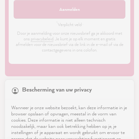
Aanmelden
*
Verplicht veld ·
Door je aanmelding voor onze nieuwsbrief ga je akkoord met
ons
privacybeleid
. Je kunt je op elk moment en gratis
afmelden voor de nieuwsbrief via de link in de e-mail of via de
contactgegevens in ons colofon.
21,869
Reviews
Bescherming van uw privacy
4.9
rating
8,985
reviews
Shop
Wanneer je onze website bezoekt, kan deze informatie in je
reviews-io
browser opslaan of opvragen, meestal in de vorm van
Service
cookies. Deze informatie is niet alleen technisch
noodzakelijk, maar kan ook betrekking hebben op je, je
instellingen of je apparaat en wordt gebruikt om ervoor te
Neem contact op met
zorgen dat de website naar verwachting functioneert en