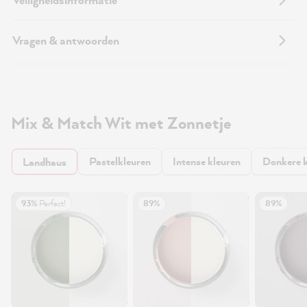
Vragen & antwoorden
Mix & Match Wit met Zonnetje
Pastelkleuren
Intense kleuren
Donkere k
Landhaus
93%
Perfect!
89%
89%