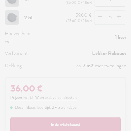
(36,00 € / 1 liter)
Hoeveelheid
59,00 €
2.5L
(23,60 € / 1 liter)
Hoeveelheid
1 liter
verf
Verfvariant
Lekker Robuust
Dekking
ca.
7 m2
met twee lagen
36,00 €
Prijzen incl. BTW en excl. verzendkosten
Beschikbaar, levertijd: 2 - 3 werkdagen
In de winkelmand