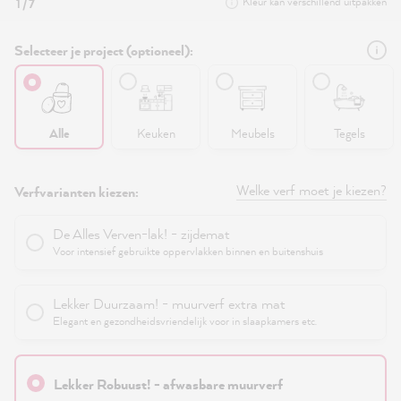
Kleur kan verschillend uitpakken
1 / 7
Selecteer je project (optioneel):
Alle
Keuken
Meubels
Tegels
Welke verf moet je kiezen?
Verfvarianten kiezen:
De Alles Verven-lak! - zijdemat
Voor intensief gebruikte oppervlakken binnen en buitenshuis
Lekker Duurzaam! - muurverf extra mat
Elegant en gezondheidsvriendelijk voor in slaapkamers etc.
Lekker Robuust! - afwasbare muurverf