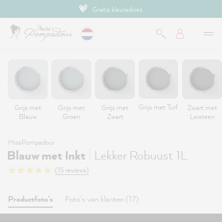
Gratis kleuradvies
de hoofdinhoud
Grijs met Turf
Grijs met
Grijs met
Grijs met
Zwart met
Blauw
Groen
Zwart
Leisteen
MissPompadour
|
Blauw met Inkt
Lekker Robuust 1L
(15 reviews)
Productfoto's
Foto's van klanten (17)