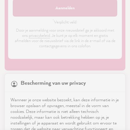
Aanmelden
*
Verplicht veld ·
Door je aanmelding voor onze nieuwsbrief ga je akkoord met
ons
privacybeleid
. Je kunt je op elk moment en gratis
afmelden voor de nieuwsbrief via de link in de e-mail of via de
contactgegevens in ons colofon.
21,903
Reviews
Bescherming van uw privacy
4.9
rating
8,993
reviews
Shop
Wanneer je onze website bezoekt, kan deze informatie in je
reviews-io
browser opslaan of opvragen, meestal in de vorm van
Service
cookies. Deze informatie is niet alleen technisch
noodzakelijk, maar kan ook betrekking hebben op je, je
instellingen of je apparaat en wordt gebruikt om ervoor te
Neem contact op met
zorgen dat de website naar verwachting functioneert en