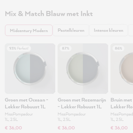
Mix & Match Blauw met Inkt
Pastelkleuren
Intense kleuren
Midcentury Modern
93%
Perfect!
87%
86%
Groen met Oceaan -
Groen met Rozemarijn
Bruin met
Lekker Robuust 1L
- Lekker Robuust 1L
Lekker Ro
MissPompadour
MissPompadour
MissPompad
1L, 2.5L
1L, 2.5L
1L, 2.5L
€ 36,00
€ 36,00
€ 36,00