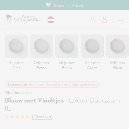
Gratis kleuradvies
de hoofdinhoud
Grijs met
Grijs met
Grijs met
Grijs met
Grijs met
Grijs
Beton
Blauw
Groen
Bruin
Zeer populair
: meer dan 706x gekocht in de afgelopen weken.
MissPompadour
|
Blauw met Viooltjes
Lekker Duurzaam
1L
(23 reviews)