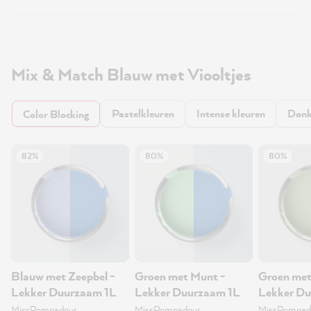
Mix & Match Blauw met Viooltjes
Pastelkleuren
Intense kleuren
Donk
Color Blocking
82%
80%
80%
Blauw met Zeepbel -
Groen met Munt -
Groen met
Lekker Duurzaam 1L
Lekker Duurzaam 1L
Lekker Du
MissPompadour
MissPompadour
MissPompad