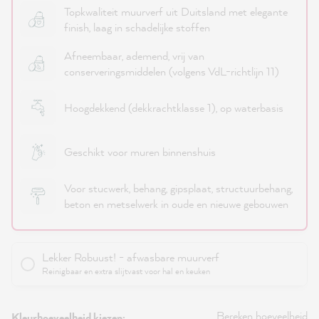
Topkwaliteit muurverf uit Duitsland met elegante
finish, laag in schadelijke stoffen
Afneembaar, ademend, vrij van
conserveringsmiddelen (volgens VdL-richtlijn 11)
Hoogdekkend (dekkrachtklasse 1), op waterbasis
Geschikt voor muren binnenshuis
Voor stucwerk, behang, gipsplaat, structuurbehang,
beton en metselwerk in oude en nieuwe gebouwen
Lekker Robuust! - afwasbare muurverf
Reinigbaar en extra slijtvast voor hal en keuken
Bereken hoeveelheid
Kleurhoeveelheid kiezen: