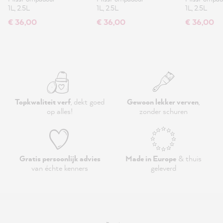
1L, 2.5L
1L, 2.5L
1L, 2.5L
€ 36,00
€ 36,00
€ 36,00
Topkwaliteit verf
, dekt goed
Gewoon lekker verven
,
op alles!
zonder schuren
Gratis persoonlijk advies
Made in Europe
& thuis
van échte kenners
geleverd