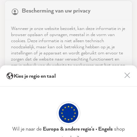
Bescherming van uw privacy
4.9
rating
9,004
reviews
Shop
Wanneer je onze website bezoekt, kan deze informatie in je
reviews-io
browser opslaan of opvragen, meestal in de vorm van
Service
cookies. Deze informatie is niet alleen technisch
noodzakelijk, maar kan ook betrekking hebben op je, je
instellingen of je apparaat en wordt gebruikt om ervoor te
Neem contact op met
zorgen dat de website naar verwachting functioneert en
om je gebruik van de website te analyseren met het oog op
App downloaden
de optimalisering ervan, en om gepersonaliseerde
Michaela S
Kies je regio en taal
advertenties aan te bieden via de diensten die in de
Verified Customer
verklaring inzake gegevensbescherming worden genoemd.
Prijzen
MissPompadour Beige mit Sand - Der Alles
Streichen Lack 1L
Door op "Accepteren & sluiten" te klikken, ga je vrijwillig
Sociale media
I had worked with online counseling before,
akkoord (op elk moment herroepbaar) met deze
which was extremely helpful in finding out
gegevensverwerking.
exactly what I needed. The order was
received within 2 days. Working with the
Privacybeleid
Colofon
Instellen
Wil je naar de
Europa & andere regio's • Engels
shop
paints was a real pleasure, everything worked
easily and exactly as described. I used it to