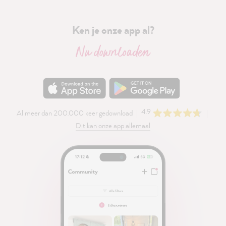
Ken je onze app al?
Nu downloaden
4.9
Al meer dan 200.000 keer gedownload
Dit kan onze app allemaal