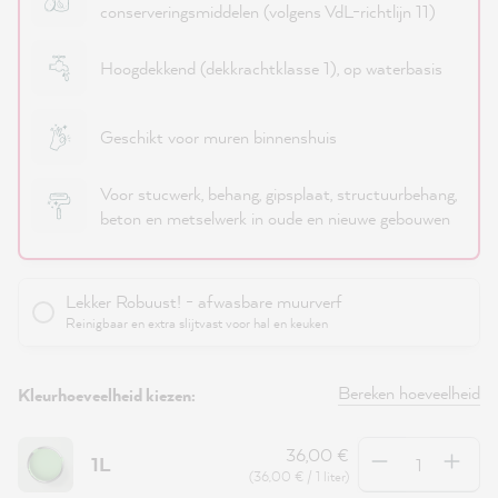
conserveringsmiddelen (volgens VdL-richtlijn 11)
Hoogdekkend (dekkrachtklasse 1), op waterbasis
Geschikt voor muren binnenshuis
Voor stucwerk, behang, gipsplaat, structuurbehang,
beton en metselwerk in oude en nieuwe gebouwen
Lekker Robuust! - afwasbare muurverf
Reinigbaar en extra slijtvast voor hal en keuken
Bereken hoeveelheid
Kleurhoeveelheid kiezen:
Hoeveelheid
36,00 €
1L
(36,00 € / 1 liter)