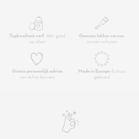
Topkwaliteit verf
, dekt goed
Gewoon lekker verven
,
op alles!
zonder schuren
Gratis persoonlijk advies
Made in Europe
& thuis
van échte kenners
geleverd