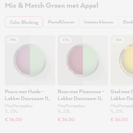
Mix & Match Groen met Appel
Pastelkleuren
Intense kleuren
Donk
Color Blocking
79%
77%
76%
Paars met Heide -
Roze met Pioenroos -
Geel met C
Lekker Duurzaam 1L
Lekker Duurzaam 1L
Lekker Du
MissPompadour
MissPompadour
MissPompad
1L, 2.5L
1L, 2.5L
1L, 2.5L
€ 36,00
€ 36,00
€ 36,00