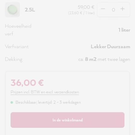
Hoeveelheid
59,00 €
2.5L
(23,60 € / 1 liter)
Hoeveelheid
1 liter
verf
Verfvariant
Lekker Duurzaam
Dekking
ca.
8 m2
met twee lagen
36,00 €
Prijzen incl. BTW en excl. verzendkosten
Beschikbaar, levertijd: 2 - 3 werkdagen
In de winkelmand