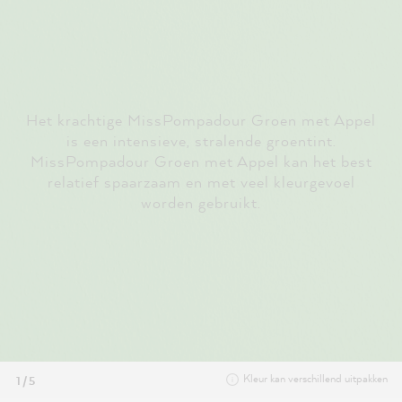
Het krachtige MissPompadour Groen met Appel
is een intensieve, stralende groentint.
MissPompadour Groen met Appel kan het best
relatief spaarzaam en met veel kleurgevoel
worden gebruikt.
Kleur kan verschillend uitpakken
1 / 5