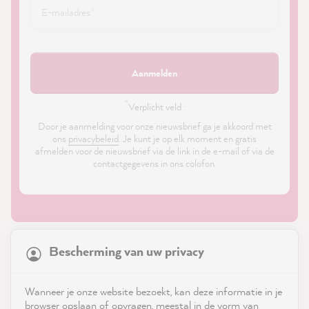
Aanmelden
*
Verplicht veld ·
Door je aanmelding voor onze nieuwsbrief ga je akkoord met
ons
privacybeleid
. Je kunt je op elk moment en gratis
afmelden voor de nieuwsbrief via de link in de e-mail of via de
contactgegevens in ons colofon.
21,897
Reviews
Bescherming van uw privacy
4.9
rating
8,991
reviews
Shop
Wanneer je onze website bezoekt, kan deze informatie in je
reviews-io
browser opslaan of opvragen, meestal in de vorm van