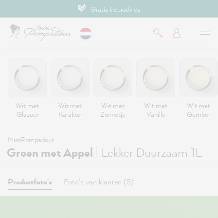
Gratis kleuradvies
de hoofdinhoud
Wit met
Wit met
Wit met
Wit met
Wit met
Glazuur
Karakter
Zonnetje
Vanille
Gember
MissPompadour
|
Groen met Appel
Lekker Duurzaam 1L
Productfoto's
Foto's van klanten (5)