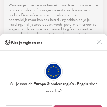
Shop
Wanneer je onze website bezoekt, kan deze informatie in je
reviews-io
browser opslaan of opvragen, meestal in de vorm van
Service
cookies. Deze informatie is niet alleen technisch
noodzakelijk, maar kan ook betrekking hebben op je, je
instellingen of je apparaat en wordt gebruikt om ervoor te
Neem contact op met
zorgen dat de website naar verwachting functioneert en
om je gebruik van de website te analyseren met het oog op
App downloaden
de optimalisering ervan, en om gepersonaliseerde
Anonym
Kies je regio en taal
advertenties aan te bieden via de diensten die in de
Verified Customer
verklaring inzake gegevensbescherming worden genoemd.
Prijzen
Dear MissPompadour team, everything
worked great. The color selection is
Door op "Accepteren & sluiten" te klikken, ga je vrijwillig
Twitter
Sociale media
impressive.
akkoord (op elk moment herroepbaar) met deze
Facebook
gegevensverwerking.
Helpful
?
Yes
Share
1 minute ago
Privacybeleid
Colofon
Instellen
Wil je naar de
Europa & andere regio's • Engels
shop
Charlotte E
wisselen?
Verified Customer
Accepteren & sluiten
Twitter
Fast delivery, nice colors!
Facebook