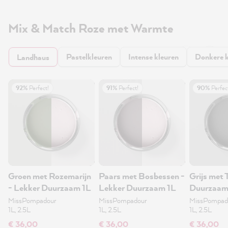
Mix & Match Roze met Warmte
Pastelkleuren
Intense kleuren
Donkere k
Landhaus
92%
Perfect!
91%
Perfect!
90%
Perfec
Groen met Rozemarijn
Paars met Bosbessen -
Grijs met 
- Lekker Duurzaam 1L
Lekker Duurzaam 1L
Duurzaam
MissPompadour
MissPompadour
MissPompad
1L, 2.5L
1L, 2.5L
1L, 2.5L
€ 36,00
€ 36,00
€ 36,00