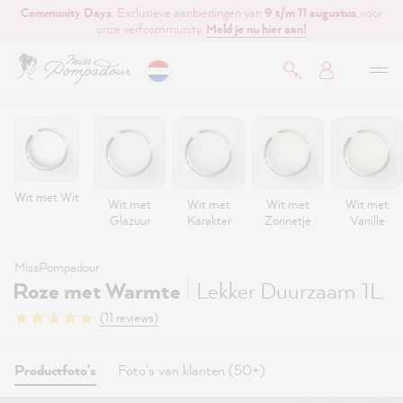
Community Days
: Exclusieve aanbiedingen van
9 t/m 11 augustus
, voor
de hoofdinhoud
onze verfcommunity.
Meld je nu hier aan!
Wit met Wit
Wit met
Wit met
Wit met
Wit met
Glazuur
Karakter
Zonnetje
Vanille
MissPompadour
|
Roze met Warmte
Lekker Duurzaam 1L
(11 reviews)
Productfoto's
Foto's van klanten (50+)