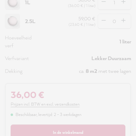
1L
(36,00 € / 1 liter)
Hoeveelheid
59,00 €
2.5L
(23,60 € / 1 liter)
Hoeveelheid
1 liter
verf
Verfvariant
Lekker Duurzaam
Dekking
ca.
8 m2
met twee lagen
36,00 €
Prijzen incl. BTW en excl. verzendkosten
Beschikbaar, levertijd: 2 - 3 werkdagen
In de winkelmand