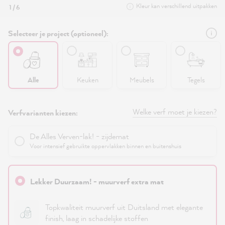
Kleur kan verschillend uitpakken
1 / 6
Selecteer je project (optioneel):
Alle
Keuken
Meubels
Tegels
Welke verf moet je kiezen?
Verfvarianten kiezen:
De Alles Verven-lak! - zijdemat
Voor intensief gebruikte oppervlakken binnen en buitenshuis
Lekker Duurzaam! - muurverf extra mat
Topkwaliteit muurverf uit Duitsland met elegante
finish, laag in schadelijke stoffen