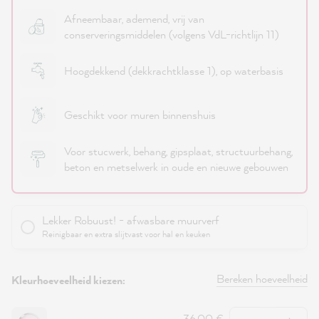
Afneembaar, ademend, vrij van
conserveringsmiddelen (volgens VdL-richtlijn 11)
Hoogdekkend (dekkrachtklasse 1), op waterbasis
Geschikt voor muren binnenshuis
Voor stucwerk, behang, gipsplaat, structuurbehang,
beton en metselwerk in oude en nieuwe gebouwen
Lekker Robuust! - afwasbare muurverf
Reinigbaar en extra slijtvast voor hal en keuken
Bereken hoeveelheid
Kleurhoeveelheid kiezen:
Hoeveelheid
36,00 €