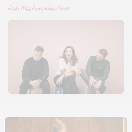
Jouw MissPompadour team