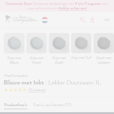
Community Days
: Exclusieve aanbiedingen van
9 t/m 11 augustus
, voor
de hoofdinhoud
onze verfcommunity.
Meld je nu hier aan!
Grijs met Turf
Grijs met
Grijs met
Grijs met
Zwart met
Blauw
Groen
Zwart
Leisteen
MissPompadour
|
Blauw met Inkt
Lekker Duurzaam 1L
(15 reviews)
Productfoto's
Foto's van klanten (17)