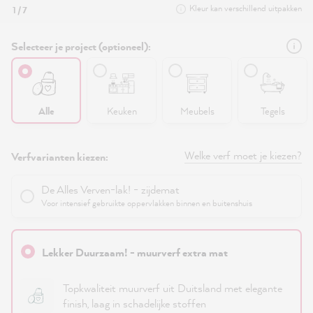
Kleur kan verschillend uitpakken
1 / 7
Selecteer je project (optioneel):
Alle
Keuken
Meubels
Tegels
Welke verf moet je kiezen?
Verfvarianten kiezen:
De Alles Verven-lak! - zijdemat
Voor intensief gebruikte oppervlakken binnen en buitenshuis
Lekker Duurzaam! - muurverf extra mat
Topkwaliteit muurverf uit Duitsland met elegante
finish, laag in schadelijke stoffen