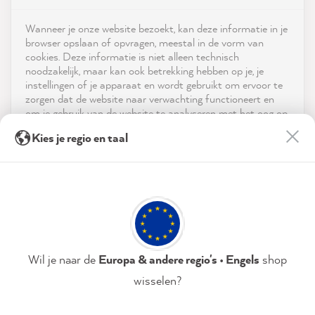
4.9
rating
8,976
reviews
Shop
Wanneer je onze website bezoekt, kan deze informatie in je
reviews-io
browser opslaan of opvragen, meestal in de vorm van
Service
cookies. Deze informatie is niet alleen technisch
noodzakelijk, maar kan ook betrekking hebben op je, je
instellingen of je apparaat en wordt gebruikt om ervoor te
Neem contact op met
zorgen dat de website naar verwachting functioneert en
om je gebruik van de website te analyseren met het oog op
App downloaden
de optimalisering ervan, en om gepersonaliseerde
Anonym
Kies je regio en taal
advertenties aan te bieden via de diensten die in de
Verified Customer
verklaring inzake gegevensbescherming worden genoemd.
Prijzen
MissPompadour Farbkarten-Set Weißtöne
The cards are a great decision-making tool.
Door op "Accepteren & sluiten" te klikken, ga je vrijwillig
Sociale media
Because in the online shop, the colors don't
akkoord (op elk moment herroepbaar) met deze
Twitter
gegevensverwerking.
always come across as they really are.
Facebook
Helpful
?
Yes
Share
Dresden, DE,
46 minutes ago
Privacybeleid
Colofon
Instellen
Wil je naar de
Europa & andere regio's • Engels
shop
wisselen?
Anonym
Accepteren & sluiten
Verified Customer