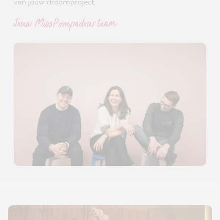
van jouw droomproject.
Jouw MissPompadour team