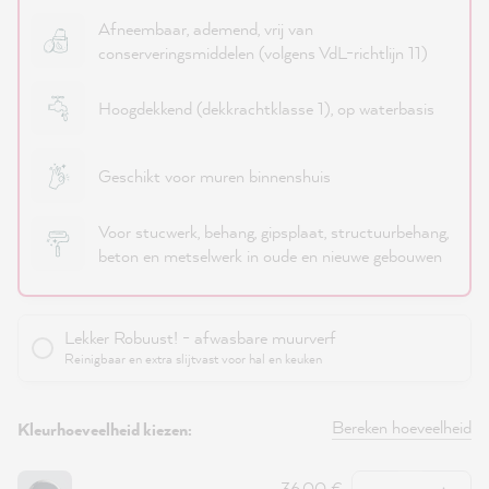
Afneembaar, ademend, vrij van
conserveringsmiddelen (volgens VdL-richtlijn 11)
Hoogdekkend (dekkrachtklasse 1), op waterbasis
Geschikt voor muren binnenshuis
Voor stucwerk, behang, gipsplaat, structuurbehang,
beton en metselwerk in oude en nieuwe gebouwen
Lekker Robuust! - afwasbare muurverf
Reinigbaar en extra slijtvast voor hal en keuken
Bereken hoeveelheid
Kleurhoeveelheid kiezen:
Hoeveelheid
36,00 €