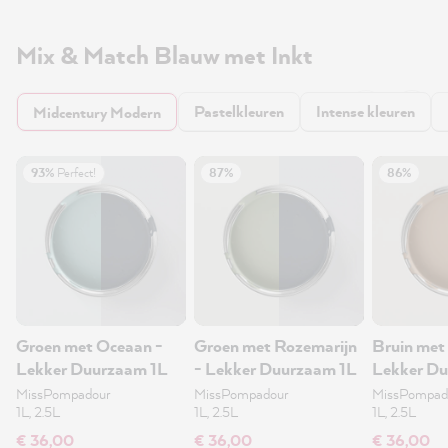
Mix & Match Blauw met Inkt
Pastelkleuren
Intense kleuren
Midcentury Modern
93%
Perfect!
87%
86%
Groen met Oceaan -
Groen met Rozemarijn
Bruin met
Lekker Duurzaam 1L
- Lekker Duurzaam 1L
Lekker Du
MissPompadour
MissPompadour
MissPompad
1L, 2.5L
1L, 2.5L
1L, 2.5L
€ 36,00
€ 36,00
€ 36,00