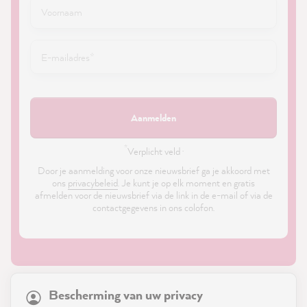
Aanmelden
*
Verplicht veld ·
Door je aanmelding voor onze nieuwsbrief ga je akkoord met
ons
privacybeleid
. Je kunt je op elk moment en gratis
afmelden voor de nieuwsbrief via de link in de e-mail of via de
contactgegevens in ons colofon.
21,847
Reviews
Bescherming van uw privacy