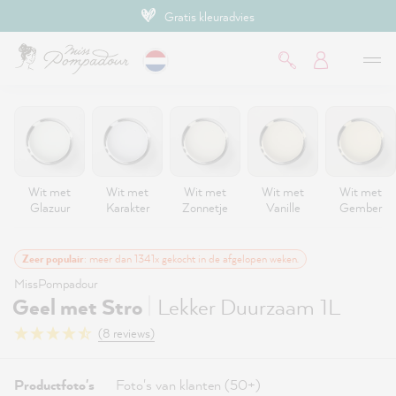
Gratis kleuradvies
de hoofdinhoud
Wit met
Wit met
Wit met
Wit met
Wit met
Glazuur
Karakter
Zonnetje
Vanille
Gember
Zeer populair
: meer dan 1341x gekocht in de afgelopen weken.
MissPompadour
|
Geel met Stro
Lekker Duurzaam 1L
(8 reviews)
Productfoto's
Foto's van klanten (50+)