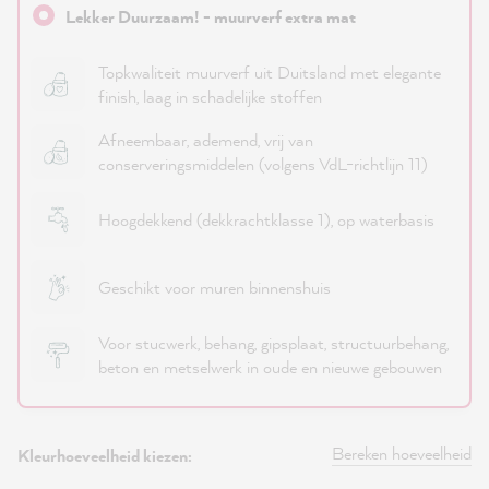
Lekker Duurzaam! - muurverf extra mat
Topkwaliteit muurverf uit Duitsland met elegante
finish, laag in schadelijke stoffen
Afneembaar, ademend, vrij van
conserveringsmiddelen (volgens VdL-richtlijn 11)
Hoogdekkend (dekkrachtklasse 1), op waterbasis
Geschikt voor muren binnenshuis
Voor stucwerk, behang, gipsplaat, structuurbehang,
beton en metselwerk in oude en nieuwe gebouwen
Bereken hoeveelheid
Kleurhoeveelheid kiezen: