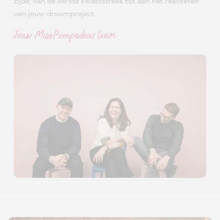
zijde, van de eerste kwaststreek tot aan het realiseren
van jouw droomproject.
Jouw MissPompadour team