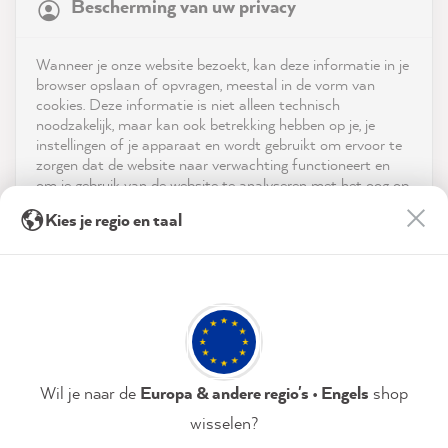
Bescherming van uw privacy
4.9
rating
8,992
reviews
Shop
Wanneer je onze website bezoekt, kan deze informatie in je
reviews-io
browser opslaan of opvragen, meestal in de vorm van
Service
cookies. Deze informatie is niet alleen technisch
noodzakelijk, maar kan ook betrekking hebben op je, je
instellingen of je apparaat en wordt gebruikt om ervoor te
Neem contact op met
zorgen dat de website naar verwachting functioneert en
om je gebruik van de website te analyseren met het oog op
App downloaden
de optimalisering ervan, en om gepersonaliseerde
Birgit B
Kies je regio en taal
advertenties aan te bieden via de diensten die in de
Verified Customer
Twitter
verklaring inzake gegevensbescherming worden genoemd.
Prijzen
Super Farbe
Facebook
Door op "Accepteren & sluiten" te klikken, ga je vrijwillig
Helpful
?
Yes
Share
1 minute ago
Sociale media
akkoord (op elk moment herroepbaar) met deze
gegevensverwerking.
Anonym
Privacybeleid
Colofon
Instellen
Wil je naar de
Europa & andere regio's • Engels
shop
Verified Customer
wisselen?
MissPompadour Beige mit Milchkaffee - Der Alles
Streichen Lack 2.5L
Accepteren & sluiten