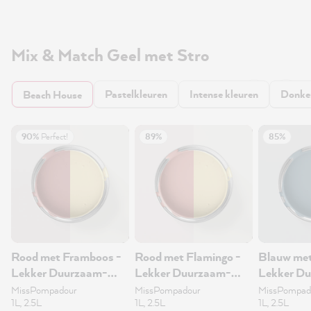
Mix & Match Geel met Stro
Pastelkleuren
Intense kleuren
Donker
Beach House
90%
Perfect!
89%
85%
Rood met Framboos -
Rood met Flamingo -
Blauw met
Lekker Duurzaam-
Lekker Duurzaam-
Lekker Du
muurverf 1L
muurverf 1L
MissPompadour
MissPompadour
MissPompad
1L, 2.5L
1L, 2.5L
1L, 2.5L