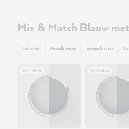
Mix & Match Blauw met
Pastelkleuren
Intense kleuren
Do
Industrial
93%
Perfect!
93%
Perfect!