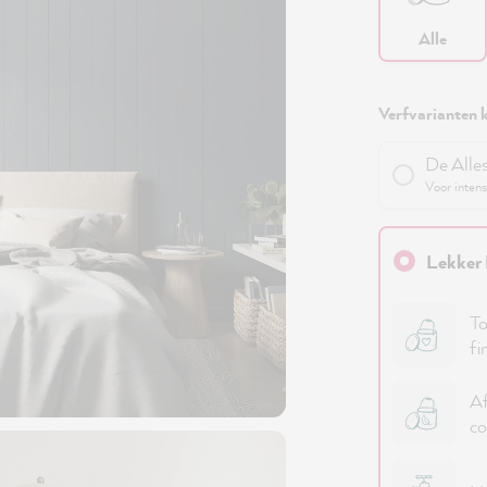
Alle
Verfvarianten k
De Alle
Voor intens
Lekker 
To
fi
Af
co