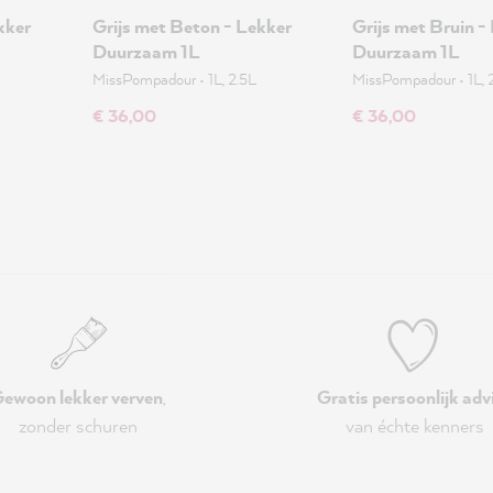
kker
Grijs met Beton - Lekker
Grijs met Bruin -
Duurzaam 1L
Duurzaam 1L
MissPompadour
•
1L, 2.5L
MissPompadour
•
1L, 
€ 36,00
€ 36,00
ewoon lekker verven
,
Gratis persoonlijk adv
zonder schuren
van échte kenners