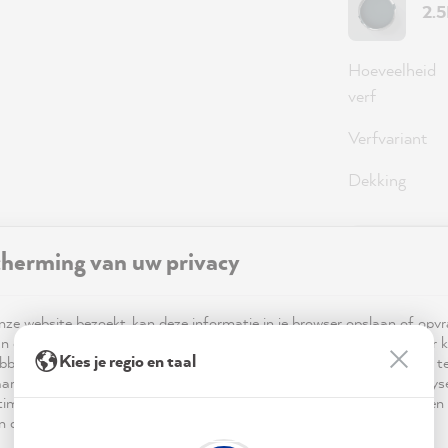
2.
Hoeveelheid
verf
Verfvariant
Dekking
herming van uw privacy
36,0
Prijzen incl
ze website bezoekt, kan deze informatie in je browser opslaan of opv
Beschikbaa
n cookies. Deze informatie is niet alleen technisch noodzakelijk, maar 
Kies je regio en taal
bben op je, je instellingen of je apparaat en wordt gebruikt om ervoor t
ar verwachting functioneert en om je gebruik van de website te analy
imalisering ervan, en om gepersonaliseerde advertenties aan te bieden 
 in de verklaring inzake gegevensbescherming worden genoemd.