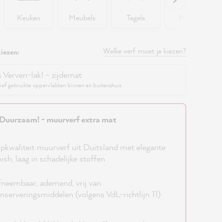
Keuken
Meubels
Tegels
Muren
Welke verf moet je kiezen?
iezen:
s Verven-lak! - zijdemat
ief gebruikte oppervlakken binnen en buitenshuis
Duurzaam! - muurverf extra mat
pkwaliteit muurverf uit Duitsland met elegante
nish, laag in schadelijke stoffen
neembaar, ademend, vrij van
nserveringsmiddelen (volgens VdL-richtlijn 11)