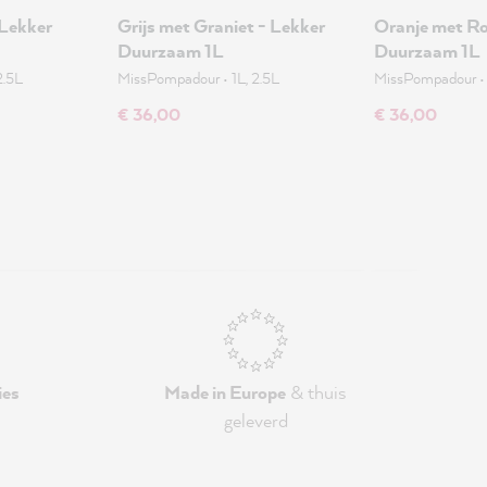
 Lekker
Grijs met Graniet - Lekker
Oranje met Ro
Duurzaam 1L
Duurzaam 1L
2.5L
MissPompadour
•
1L, 2.5L
MissPompadour
€ 36,00
€ 36,00
ies
Made in Europe
& thuis
geleverd