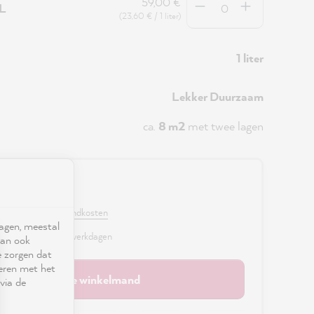
59,00 €
5L
(23,60 € / 1 liter)
1 liter
Lekker Duurzaam
ca.
8 m2
met twee lagen
0 €
. BTW en excl. verzendkosten
ragen, meestal
r, levertijd: 2 - 3 werkdagen
kan ook
e zorgen dat
seren met het
In de winkelmand
via de