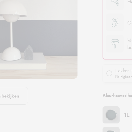
Ho
Ge
Vo
be
Lekker 
Reinigbaar 
Kleurhoeveelhei
n bekijken
1L