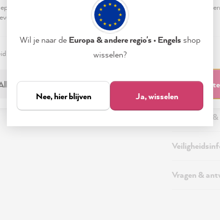
pteren & sluiten" te klikken, ga je vrijwillig akkoord (op elk moment he
evensverwerking.
Wil je naar de
Europa & andere regio's • Engels
shop
eid
Colofon
Instellen
wisselen?
Beschrijving
Alleen noodzakelijk
Accepteren & sluit
Aanvullende 
Nee, hier blijven
Ja, wisselen
Verzending &
Veiligheidsin
Vragen & an