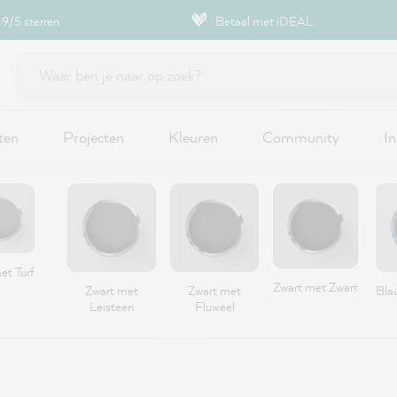
9/5 sterren
Betaal met iDEAL
ten
Projecten
Kleuren
Community
In
et Turf
Zwart met Zwart
Zwart met
Zwart met
Bla
Leisteen
Fluweel