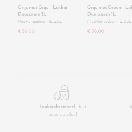
Grijs met Grijs - Lekker
Grijs met Groen - Le
Duurzaam 1L
Duurzaam 1L
MissPompadour
•
1L, 2.5L
MissPompadour
•
1L, 2.5L
€ 36,00
€ 36,00
Topkwaliteit verf
, dekt
G
goed op alles!