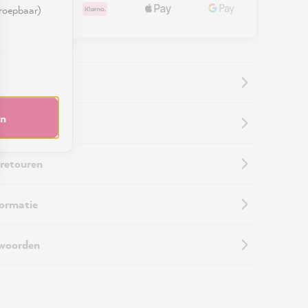
rroepbaar)
en
informatie
 retouren
formatie
twoorden