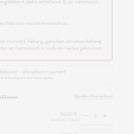
ogdekkend (dekkrachtklasse 1), op waterbasis
schikt voor muren binnenshuis
or stucwerk, behang, gipsplaat, structuurbehang,
ton en metselwerk in oude en nieuwe gebouwen
Robuust! - afwasbare muurverf
en extra slijtvast voor hal en keuken
Bereken hoeveelheid
d kiezen:
Hoeveelheid
36,00 €
(36,00 € / 1 liter)
Hoeveelheid