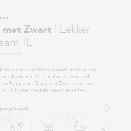
our
|
 met Zwart
Lekker
aam 1L
(11 reviews)
donkere blauw van MissPompadour Blauw met
 indrukwekkend effect hebben als muurverf.
 MissPompadour Blauw met Zwart echter ook
hikt om houten meubels mee af te werken.
ject (optioneel):