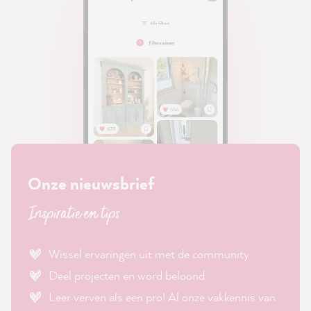
Onze nieuwsbrief
Inspiratie en tips
Wissel ervaringen uit met de community.
Deel projecten en word beloond.
Leer verven als een pro! Al onze vakkennis van