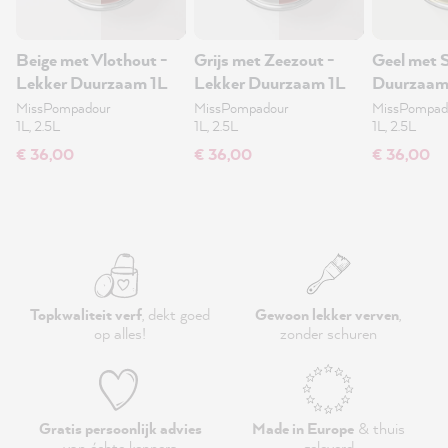
Beige met Vlothout -
Grijs met Zeezout -
Geel met S
Lekker Duurzaam 1L
Lekker Duurzaam 1L
Duurzaam
MissPompadour
MissPompadour
MissPompad
1L, 2.5L
1L, 2.5L
1L, 2.5L
€ 36,00
€ 36,00
€ 36,00
Topkwaliteit verf
, dekt goed
Gewoon lekker verven
,
op alles!
zonder schuren
Gratis persoonlijk advies
Made in Europe
& thuis
van échte kenners
geleverd