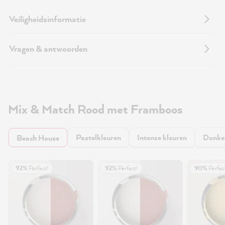
Veiligheidsinformatie
Vragen & antwoorden
Mix & Match Rood met Framboos
Pastelkleuren
Intense kleuren
Donker
Beach House
92%
Perfect!
92%
Perfect!
90%
Perfec