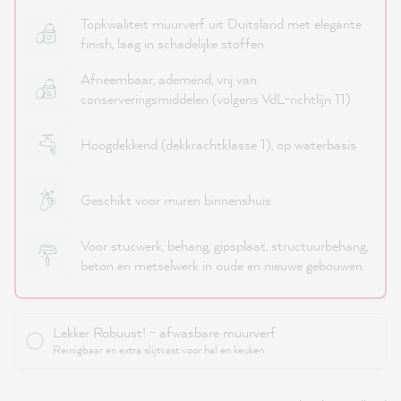
Topkwaliteit muurverf uit Duitsland met elegante
finish, laag in schadelijke stoffen
Afneembaar, ademend, vrij van
conserveringsmiddelen (volgens VdL-richtlijn 11)
Hoogdekkend (dekkrachtklasse 1), op waterbasis
Geschikt voor muren binnenshuis
Voor stucwerk, behang, gipsplaat, structuurbehang,
beton en metselwerk in oude en nieuwe gebouwen
Lekker Robuust! - afwasbare muurverf
Reinigbaar en extra slijtvast voor hal en keuken