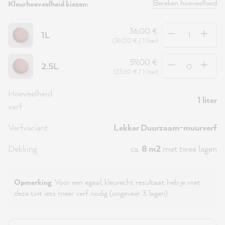
Bereken hoeveelheid
Kleurhoeveelheid kiezen:
Hoeveelheid
36,00 €
1L
(36,00 € / 1 liter)
Hoeveelheid
59,00 €
2.5L
(23,60 € / 1 liter)
Hoeveelheid
1 liter
verf
Verfvariant
Lekker Duurzaam-muurverf
Dekking
ca.
8 m2
met twee lagen
Opmerking
: Voor een egaal, kleurecht resultaat heb je met
deze tint iets meer verf nodig (ongeveer 3 lagen).