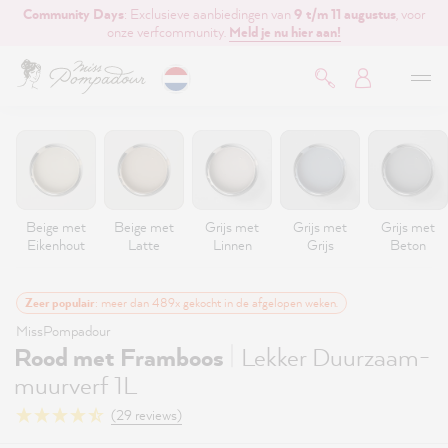
Community Days
: Exclusieve aanbiedingen van
9 t/m 11 augustus
, voor
de hoofdinhoud
onze verfcommunity.
Meld je nu hier aan!
Beige met
Beige met
Grijs met
Grijs met
Grijs met
Eikenhout
Latte
Linnen
Grijs
Beton
Zeer populair
: meer dan 489x gekocht in de afgelopen weken.
MissPompadour
|
Rood met Framboos
Lekker Duurzaam-
muurverf 1L
(29 reviews)