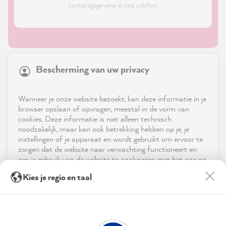
contactgegevens in ons colofon.
21,869
Reviews
Bescherming van uw privacy
4.9
rating
8,985
reviews
Shop
Wanneer je onze website bezoekt, kan deze informatie in je
reviews-io
browser opslaan of opvragen, meestal in de vorm van
Service
cookies. Deze informatie is niet alleen technisch
noodzakelijk, maar kan ook betrekking hebben op je, je
instellingen of je apparaat en wordt gebruikt om ervoor te
Neem contact op met
zorgen dat de website naar verwachting functioneert en
om je gebruik van de website te analyseren met het oog op
App downloaden
de optimalisering ervan, en om gepersonaliseerde
Julia K
Kies je regio en taal
advertenties aan te bieden via de diensten die in de
Verified Customer
verklaring inzake gegevensbescherming worden genoemd.
Prijzen
MissPompadour Grün mit Salbei - Der Alles
Streichen Lack 2.5L
Door op "Accepteren & sluiten" te klikken, ga je vrijwillig
Sociale media
Just great... painted twice the tiles super
akkoord (op elk moment herroepbaar) met deze
Twitter