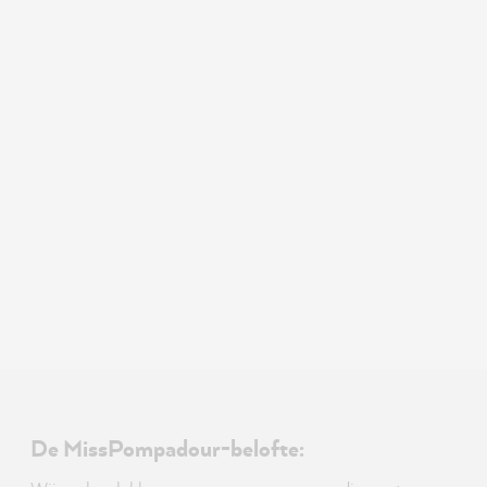
De MissPompadour-belofte: