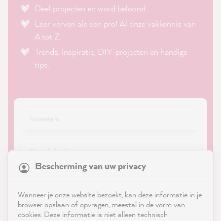
Deel projecten en word beloond.
Leer verven als een pro! Al onze vakkennis van
A tot Z.
Trends, inspiratie, DIY-projecten en handige
tips.
21,874
Reviews
Bescherming van uw privacy
4.9
rating
8,986
reviews
Wanneer je onze website bezoekt, kan deze informatie in je
Aanmelden
reviews-io
browser opslaan of opvragen, meestal in de vorm van
cookies. Deze informatie is niet alleen technisch
*
Verplicht veld ·