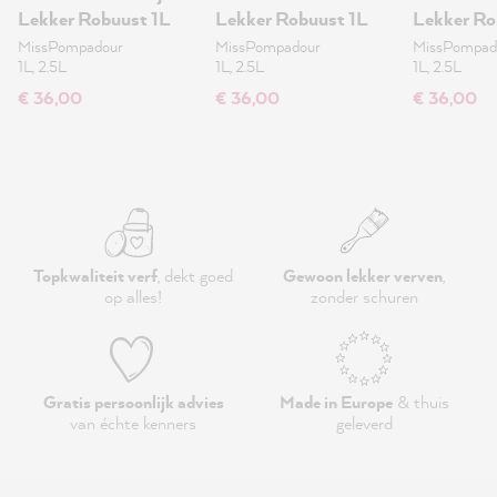
Lekker Robuust 1L
Lekker Robuust 1L
Lekker Ro
MissPompadour
MissPompadour
MissPompad
1L, 2.5L
1L, 2.5L
1L, 2.5L
€ 36,00
€ 36,00
€ 36,00
Topkwaliteit verf
, dekt goed
Gewoon lekker verven
,
op alles!
zonder schuren
Gratis persoonlijk advies
Made in Europe
& thuis
van échte kenners
geleverd