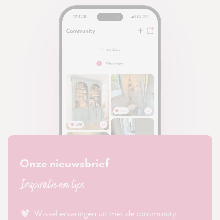
Onze nieuwsbrief
Inspiratie en tips
Wissel ervaringen uit met de community.