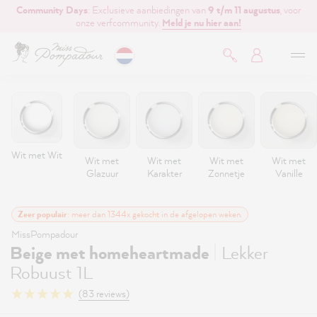
Community Days
: Exclusieve aanbiedingen van
9 t/m 11 augustus
, voor
de hoofdinhoud
onze verfcommunity.
Meld je nu hier aan!
Wit met Wit
Wit met
Wit met
Wit met
Wit met
Glazuur
Karakter
Zonnetje
Vanille
Zeer populair
: meer dan 1344x gekocht in de afgelopen weken.
MissPompadour
|
Beige met homeheartmade
Lekker
Robuust 1L
(83 reviews)