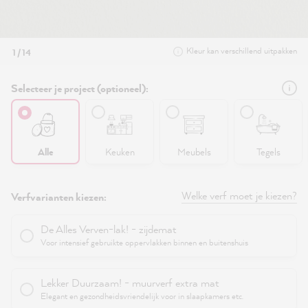
Kleur kan verschillend uitpakken
1 / 14
Selecteer je project (optioneel):
Alle
Keuken
Meubels
Tegels
Welke verf moet je kiezen?
Verfvarianten kiezen:
De Alles Verven-lak! - zijdemat
Voor intensief gebruikte oppervlakken binnen en buitenshuis
Lekker Duurzaam! - muurverf extra mat
Elegant en gezondheidsvriendelijk voor in slaapkamers etc.