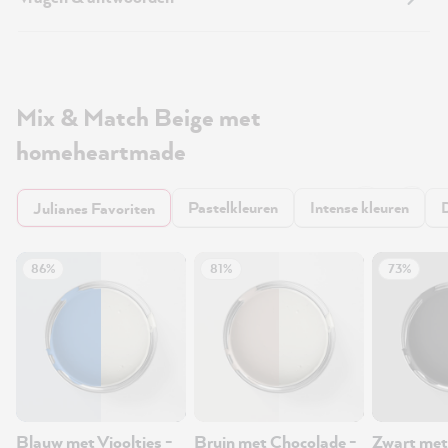
Mix & Match Beige met
homeheartmade
Pastelkleuren
Intense kleuren
Julianes Favoriten
86%
81%
73%
Blauw met Viooltjes -
Bruin met Chocolade -
Zwart met