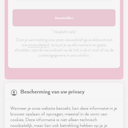
Aanmelden
*
Verplicht veld ·
Door je aanmelding voor onze nieuwsbrief ga je akkoord met
ons
privacybeleid
. Je kunt je op elk moment en gratis
afmelden voor de nieuwsbrief via de link in de e-mail of via de
contactgegevens in ons colofon.
21,847
Reviews
Bescherming van uw privacy
4.9
rating
8,976
reviews
Shop
Wanneer je onze website bezoekt, kan deze informatie in je
reviews-io
browser opslaan of opvragen, meestal in de vorm van
Service
cookies. Deze informatie is niet alleen technisch
noodzakelijk, maar kan ook betrekking hebben op je, je