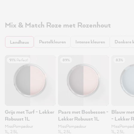
Mix & Match Roze met Rozenhout
Pastelkleuren
Intense kleuren
Donkere k
Landhaus
91%
Perfect!
89%
83%
Grijs met Turf - Lekker
Paars met Bosbessen -
Blauw met
Robuust 1L
Lekker Robuust 1L
- Lekker 
MissPompadour
MissPompadour
MissPompad
1L, 2.5L
1L, 2.5L
1L, 2.5L