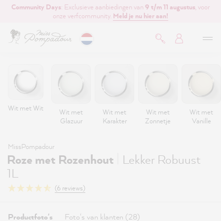
Community Days
: Exclusieve aanbiedingen van
9 t/m 11 augustus
, voor
de hoofdinhoud
onze verfcommunity.
Meld je nu hier aan!
Wit met Wit
Wit met
Wit met
Wit met
Wit met
Glazuur
Karakter
Zonnetje
Vanille
MissPompadour
|
Roze met Rozenhout
Lekker Robuust
1L
(6 reviews)
Productfoto's
Foto's van klanten (28)