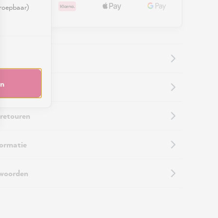
rroepbaar)
en
informatie
 retouren
formatie
twoorden