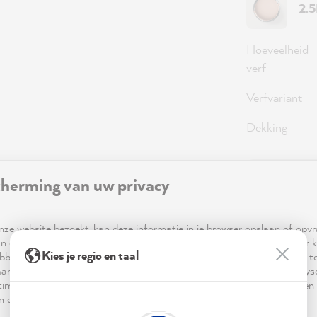
2.
Hoeveelheid
verf
Verfvariant
Dekking
herming van uw privacy
59,0
Prijzen incl
ze website bezoekt, kan deze informatie in je browser opslaan of opv
Beschikbaa
n cookies. Deze informatie is niet alleen technisch noodzakelijk, maar 
Kies je regio en taal
bben op je, je instellingen of je apparaat en wordt gebruikt om ervoor t
ar verwachting functioneert en om je gebruik van de website te analy
imalisering ervan, en om gepersonaliseerde advertenties aan te bieden 
 in de verklaring inzake gegevensbescherming worden genoemd.