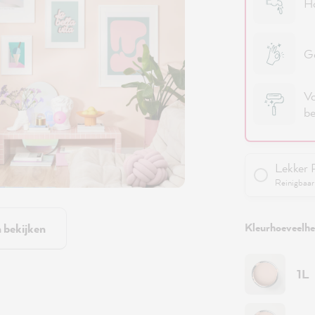
Ho
Ge
Vo
be
Lekker 
Reinigbaar 
Kleurhoeveelhei
n bekijken
1L