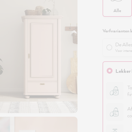
Alle
Verfvarianten k
De Alle
Voor intens
Lekker 
To
fi
Af
co