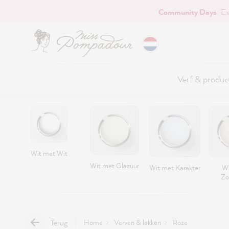
Community Days
: E
naar de hoofdinhoud
Verf & produc
Wit met Wit
Wit met Glazuur
Wit met Karakter
Wi
Zo
Terug
Home
Verven & lakken
Roze