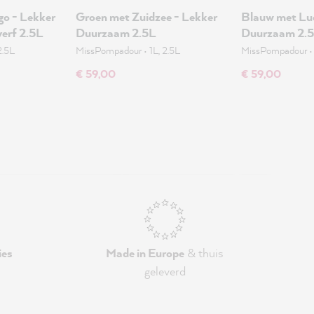
o - Lekker
Groen met Zuidzee - Lekker
Blauw met Luc
erf 2.5L
Duurzaam 2.5L
Duurzaam 2.
2.5L
MissPompadour
•
1L, 2.5L
MissPompadour
€ 59,00
€ 59,00
ies
Made in Europe
& thuis
geleverd