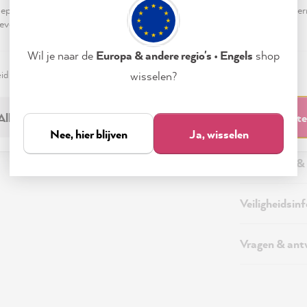
pteren & sluiten" te klikken, ga je vrijwillig akkoord (op elk moment he
evensverwerking.
Wil je naar de
Europa & andere regio's • Engels
shop
eid
Colofon
Instellen
wisselen?
Beschrijving
Alleen noodzakelijk
Accepteren & sluit
Aanvullende 
Nee, hier blijven
Ja, wisselen
Verzending &
Veiligheidsin
Vragen & an