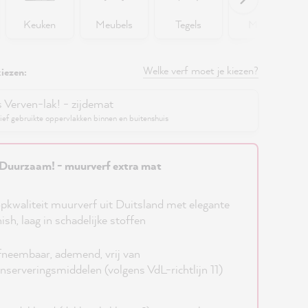
Keuken
Meubels
Tegels
Muren
Welke verf moet je kiezen?
iezen:
s Verven-lak! - zijdemat
ief gebruikte oppervlakken binnen en buitenshuis
Duurzaam! - muurverf extra mat
pkwaliteit muurverf uit Duitsland met elegante
nish, laag in schadelijke stoffen
neembaar, ademend, vrij van
nserveringsmiddelen (volgens VdL-richtlijn 11)