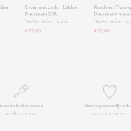
kker
Groen met Jade - Lekker
Rood met Flaming
Duurzaam 2.5L
Duurzaam-muurv
MissPompadour
•
1L, 2.5L
MissPompadour
•
1L, 
€ 59,00
€ 59,00
ewoon lekker verven
,
Gratis persoonlijk adv
zonder schuren
van échte kenners