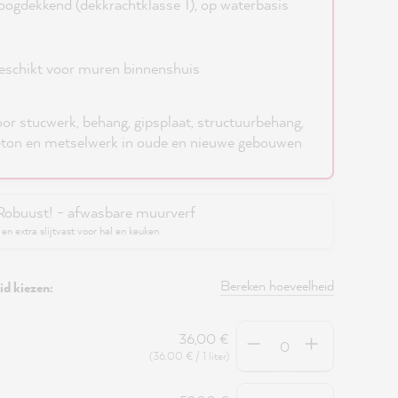
ogdekkend (dekkrachtklasse 1), op waterbasis
schikt voor muren binnenshuis
or stucwerk, behang, gipsplaat, structuurbehang,
ton en metselwerk in oude en nieuwe gebouwen
Robuust! - afwasbare muurverf
en extra slijtvast voor hal en keuken
Bereken hoeveelheid
d kiezen:
Hoeveelheid
36,00 €
(36,00 € / 1 liter)
Hoeveelheid