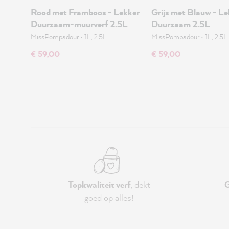
Rood met Framboos - Lekker
Grijs met Blauw - Le
Duurzaam-muurverf 2.5L
Duurzaam 2.5L
MissPompadour
•
1L, 2.5L
MissPompadour
•
1L, 2.5L
€ 59,00
€ 59,00
Topkwaliteit verf
, dekt
G
goed op alles!