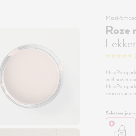
MissPompad
Roze 
Lekke
MissPompadou
veel power da
MissPompadour
muren van ee
Selecteer je pro