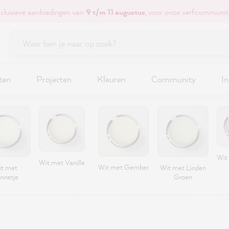
xclusieve aanbiedingen van
9 t/m 11 augustus
, voor onze verfcommunit
ten
Projecten
Kleuren
Community
In
Wit
Wit met Vanille
Wit met Gember
t met
Wit met Linden
nnetje
Groen