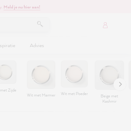
y.
Meld je nu hier aan!
spiratie
Advies
 met Zijde
Wit met Poeder
Wit met Marmer
Beige met
Kashmir