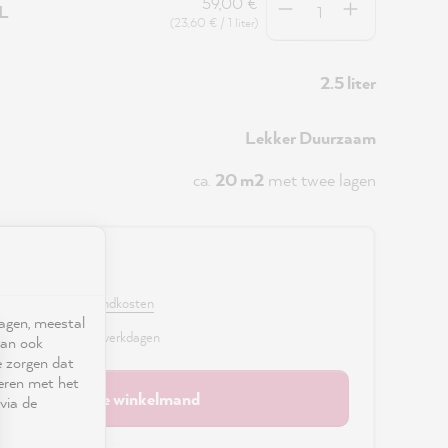
59,00 €
5L
(23,60 € / 1 liter)
2.5 liter
Lekker Duurzaam
ca.
20 m2
met twee lagen
0 €
. BTW en excl. verzendkosten
ragen, meestal
r, levertijd: 2 - 3 werkdagen
kan ook
e zorgen dat
seren met het
In de winkelmand
via de