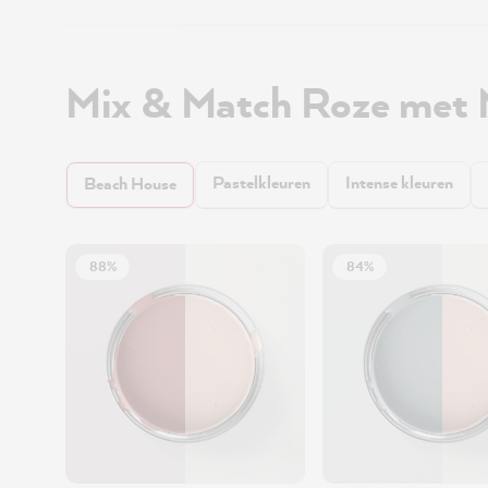
Mix & Match Roze met
Pastelkleuren
Intense kleuren
Beach House
88%
84%