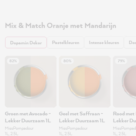
Mix & Match Oranje met Mandarijn
Pastelkleuren
Intense kleuren
Don
Dopamin Dekor
82%
80%
79%
Groen met Avocado -
Geel met Saffraan -
Rood met 
Lekker Duurzaam 1L
Lekker Duurzaam 1L
Lekker D
muurverf 
MissPompadour
MissPompadour
MissPompad
1L, 2.5L
1L, 2.5L
1L, 2.5L