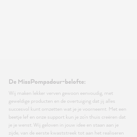
De MissPompadour-belofte:
Wij maken lekker verven gewoon eenvoudig, met
geweldige producten en de overtuiging dat jij alles
succesvol kunt omzetten wat je je voorneemt. Met een
beetje lef en onze support kun je zo'n thuis creëren dat
je je wenst. Wij geloven in jouw idee en staan aan je
zijde, van de eerste kwaststreek tot aan het realiseren