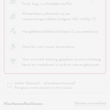
finish, laag in schadelijke stoffen
Afneembaar, ademend, vrij van
conserveringsmiddelen (volgens VdL-richtlijn 11)
Hoogdekkend (dekkrachtklasse 1), op waterbasis
Geschikt voor muren binnenshuis
Voor stucwerk, behang, gipsplaat, structuurbehang,
beton en metselwerk in oude en nieuwe gebouwen
Lekker Robuust! - afwasbare muurverf
Reinigbaar en extra slijtvast voor hal en keuken
Bereken hoeveelheid
Kleurhoeveelheid kiezen: