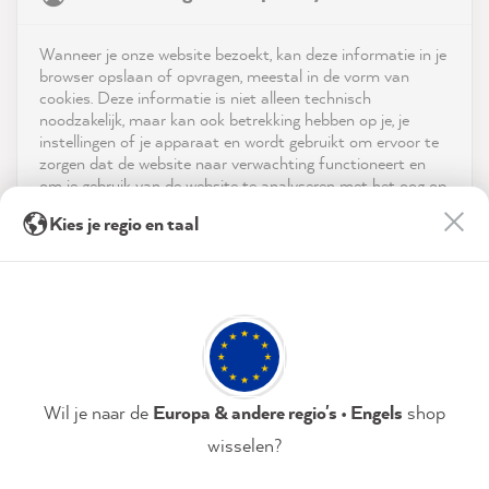
4.9
rating
8,985
reviews
Shop
Wanneer je onze website bezoekt, kan deze informatie in je
reviews-io
browser opslaan of opvragen, meestal in de vorm van
Service
cookies. Deze informatie is niet alleen technisch
noodzakelijk, maar kan ook betrekking hebben op je, je
instellingen of je apparaat en wordt gebruikt om ervoor te
Neem contact op met
zorgen dat de website naar verwachting functioneert en
om je gebruik van de website te analyseren met het oog op
App downloaden
de optimalisering ervan, en om gepersonaliseerde
Julia K
Kies je regio en taal
advertenties aan te bieden via de diensten die in de
Verified Customer
verklaring inzake gegevensbescherming worden genoemd.
Prijzen
MissPompadour Grün mit Salbei - Der Alles
Streichen Lack 2.5L
Door op "Accepteren & sluiten" te klikken, ga je vrijwillig
Sociale media
Just great... painted twice the tiles super
akkoord (op elk moment herroepbaar) met deze
Twitter
nice color brilliantly covered
gegevensverwerking.
Facebook
Helpful
?
Yes
Share
7 hours ago
Privacybeleid
Colofon
Instellen
Wil je naar de
Europa & andere regio's • Engels
shop
wisselen?
Julia K
Accepteren & sluiten