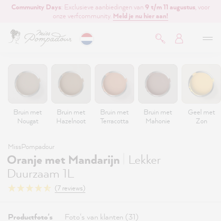
Community Days
: Exclusieve aanbiedingen van
9 t/m 11 augustus
, voor
de hoofdinhoud
onze verfcommunity.
Meld je nu hier aan!
Bruin met
Bruin met
Bruin met
Bruin met
Geel met
Nougat
Hazelnoot
Terracotta
Mahonie
Zon
MissPompadour
|
Oranje met Mandarijn
Lekker
Duurzaam 1L
(7 reviews)
Productfoto's
Foto's van klanten (31)