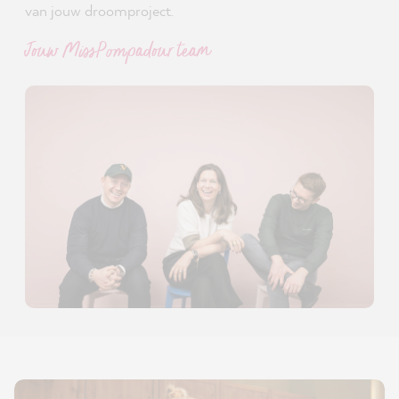
van jouw droomproject.
Jouw MissPompadour team