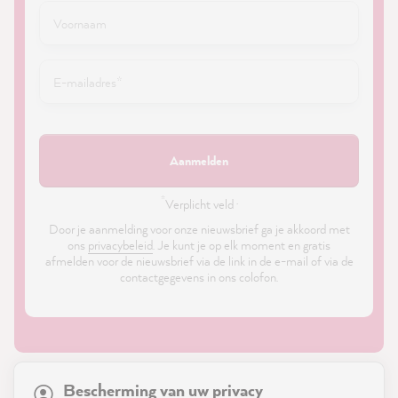
Aanmelden
*
Verplicht veld ·
Door je aanmelding voor onze nieuwsbrief ga je akkoord met
ons
privacybeleid
. Je kunt je op elk moment en gratis
afmelden voor de nieuwsbrief via de link in de e-mail of via de
contactgegevens in ons colofon.
21,869
Reviews
Bescherming van uw privacy