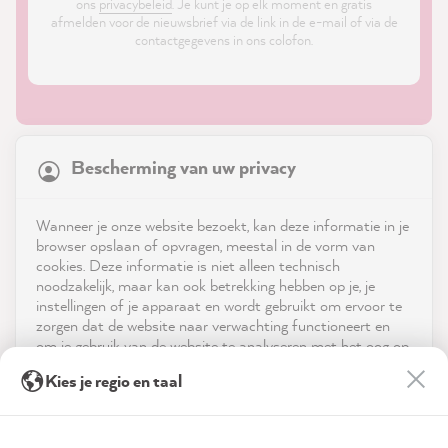
ons
privacybeleid
. Je kunt je op elk moment en gratis
afmelden voor de nieuwsbrief via de link in de e-mail of via de
contactgegevens in ons colofon.
21,903
Reviews
Bescherming van uw privacy
4.9
rating
8,993
reviews
Shop
Wanneer je onze website bezoekt, kan deze informatie in je
reviews-io
browser opslaan of opvragen, meestal in de vorm van
Service
cookies. Deze informatie is niet alleen technisch
noodzakelijk, maar kan ook betrekking hebben op je, je
instellingen of je apparaat en wordt gebruikt om ervoor te
Neem contact op met
zorgen dat de website naar verwachting functioneert en
om je gebruik van de website te analyseren met het oog op
App downloaden
de optimalisering ervan, en om gepersonaliseerde
Petra E
Kies je regio en taal
advertenties aan te bieden via de diensten die in de
Verified Customer
verklaring inzake gegevensbescherming worden genoemd.
Prijzen
Excellent as always, fast delivery and color
Twitter
anyway 😁😁😁
Door op "Accepteren & sluiten" te klikken, ga je vrijwillig