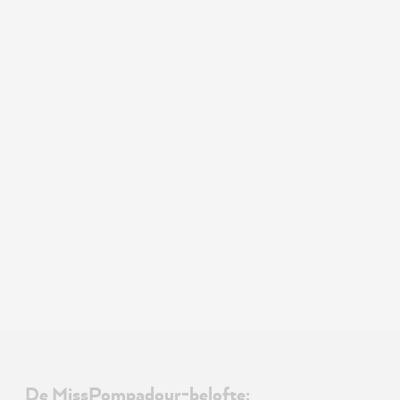
De MissPompadour-belofte: