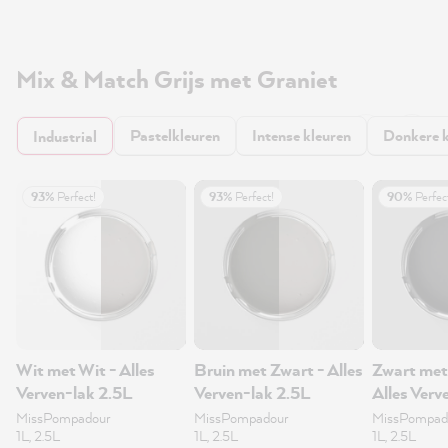
Mix & Match Grijs met Graniet
Pastelkleuren
Intense kleuren
Donkere k
Industrial
93%
Perfect!
93%
Perfect!
90%
Perfec
Wit met Wit - Alles
Bruin met Zwart - Alles
Zwart met
Verven-lak 2.5L
Verven-lak 2.5L
Alles Verv
MissPompadour
MissPompadour
MissPompad
1L, 2.5L
1L, 2.5L
1L, 2.5L