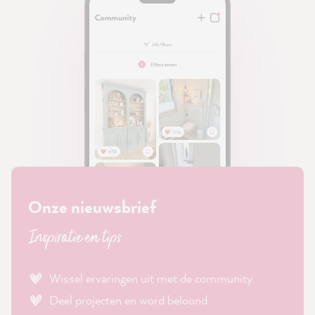
Onze nieuwsbrief
Inspiratie en tips
Wissel ervaringen uit met de community.
Deel projecten en word beloond.