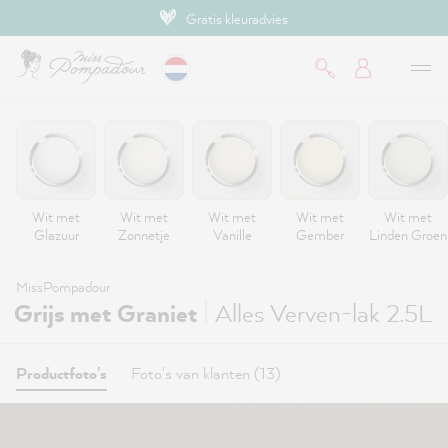
Gratis kleuradvies
de hoofdinhoud
Wit met
Wit met
Wit met
Wit met
Wit met
Glazuur
Zonnetje
Vanille
Gember
Linden Groen
MissPompadour
|
Grijs met Graniet
Alles Verven-lak 2.5L
Productfoto's
Foto's van klanten (13)