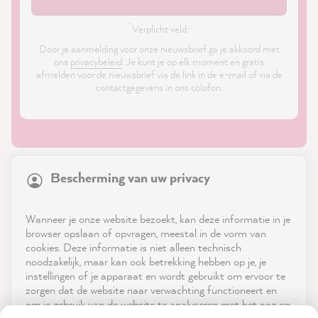
*
Verplicht veld ·
Door je aanmelding voor onze nieuwsbrief ga je akkoord met
ons
privacybeleid
. Je kunt je op elk moment en gratis
afmelden voor de nieuwsbrief via de link in de e-mail of via de
contactgegevens in ons colofon.
21,903
Reviews
Bescherming van uw privacy
4.9
rating
8,993
reviews
Shop
Wanneer je onze website bezoekt, kan deze informatie in je
reviews-io
browser opslaan of opvragen, meestal in de vorm van
Service
cookies. Deze informatie is niet alleen technisch
noodzakelijk, maar kan ook betrekking hebben op je, je
instellingen of je apparaat en wordt gebruikt om ervoor te
Neem contact op met
zorgen dat de website naar verwachting functioneert en
om je gebruik van de website te analyseren met het oog op
App downloaden
Petra E