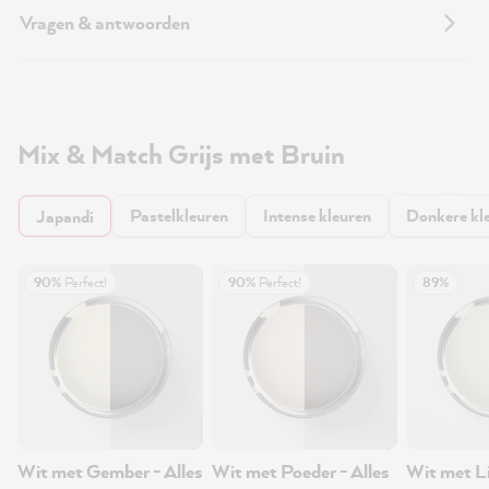
Vragen & antwoorden
Mix & Match Grijs met Bruin
Pastelkleuren
Intense kleuren
Donkere kl
Japandi
90%
Perfect!
90%
Perfect!
89%
Wit met Gember - Alles
Wit met Poeder - Alles
Wit met L