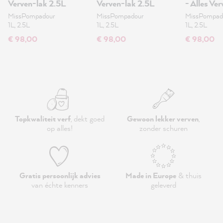
Verven-lak 2.5L
Verven-lak 2.5L
- Alles Ve
MissPompadour
MissPompadour
MissPompad
1L, 2.5L
1L, 2.5L
1L, 2.5L
€ 98,00
€ 98,00
€ 98,00
Topkwaliteit verf
, dekt goed
Gewoon lekker verven
,
op alles!
zonder schuren
Gratis persoonlijk advies
Made in Europe
& thuis
van échte kenners
geleverd