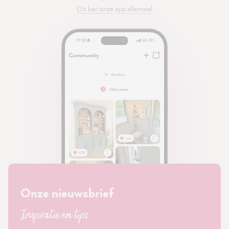
Dit kan onze app allemaal
Onze nieuwsbrief
Inspiratie en tips