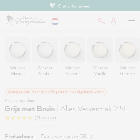
Betaal met iDEAL
de hoofdinhoud
Wit met
Wit met
Wit met
Wit met
Wit met
Glazuur
Karakter
Zonnetje
Vanille
Gember
Zeer populair
: meer dan 991x gekocht in de afgelopen weken.
MissPompadour
|
Grijs met Bruin
Alles Verven-lak 2.5L
(51 reviews)
Productfoto's
Foto's van klanten (50+)