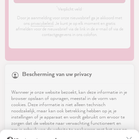
*
Verplicht veld ·
Door je aanmelding voor onze nieuwsbrief ga je akkoord met
ons
privacybeleid
. Je kunt je op elk moment en gratis
afmelden voor de nieuwsbrief via de link in de e-mail of via de
contactgegevens in ons colofon.
21,835
Reviews
Bescherming van uw privacy
4.9
rating
8,972
reviews
Shop
Wanneer je onze website bezoekt, kan deze informatie in je
reviews-io
browser opslaan of opvragen, meestal in de vorm van
Service
cookies. Deze informatie is niet alleen technisch
noodzakelijk, maar kan ook betrekking hebben op je, je
instellingen of je apparaat en wordt gebruikt om ervoor te
Neem contact op met
zorgen dat de website naar verwachting functioneert en
om je gebruik van de website te analyseren met het oog op
App downloaden
de optimalisering ervan, en om gepersonaliseerde
Sophie J