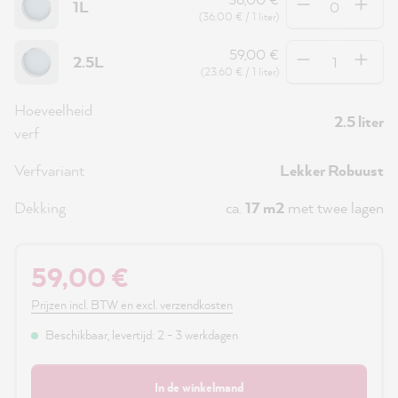
1L
(36,00 € / 1 liter)
Hoeveelheid
59,00 €
2.5L
(23,60 € / 1 liter)
Hoeveelheid
2.5 liter
verf
Verfvariant
Lekker Robuust
Dekking
ca.
17 m2
met twee lagen
59,00 €
Prijzen incl. BTW en excl. verzendkosten
Beschikbaar, levertijd: 2 - 3 werkdagen
In de winkelmand