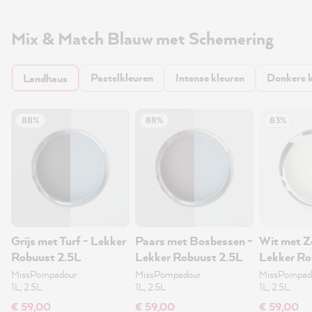
Mix & Match Blauw met Schemering
Pastelkleuren
Intense kleuren
Donkere k
Landhaus
88%
88%
83%
Grijs met Turf - Lekker
Paars met Bosbessen -
Wit met Z
Robuust 2.5L
Lekker Robuust 2.5L
Lekker Ro
MissPompadour
MissPompadour
MissPompad
1L, 2.5L
1L, 2.5L
1L, 2.5L
€ 59,00
€ 59,00
€ 59,00