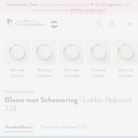
Community Days
: Exclusieve aanbiedingen van
9 t/m 11 augustus
, voor
de hoofdinhoud
onze verfcommunity.
Meld je nu hier aan!
Wit met
Wit met
Wit met
Wit met
Wit met
Glazuur
Karakter
Zonnetje
Vanille
Gember
MissPompadour
|
Blauw met Schemering
Lekker Robuust
2.5L
Productfoto's
Foto's van klanten (10)