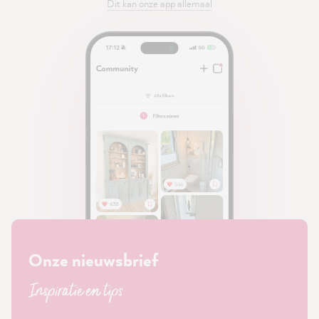
Dit kan onze app allemaal
Onze nieuwsbrief
Inspiratie en tips